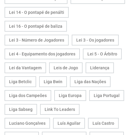
Lei 14 - O pontapé de penálti
Lei 16 - O pontapé de baliza
Lei 3 - Número de Jogadores
Lei 3 - Os jogadores
Lei 4 - Equipamento dos jogadores
Lei 5 - O Árbitro
Lei da Vantagem
Leis de Jogo
Liderança
Liga Betclic
Liga Bwin
Liga das Nações
Liga dos Campeões
Liga Europa
Liga Portugal
Liga Sabseg
Link To Leaders
Luciano Gonçalves
Luís Aguilar
Luís Castro