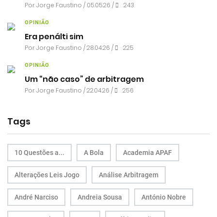
Por
Jorge Faustino
/ 05.05.26 /
243
OPINIÃO
Era penálti sim
Por
Jorge Faustino
/ 28.04.26 /
225
OPINIÃO
Um “não caso” de arbitragem
Por
Jorge Faustino
/ 22.04.26 /
256
Tags
10 Questões a...
A Bola
Academia APAF
Alterações Leis Jogo
Análise Arbitragem
André Narciso
Andreia Sousa
António Nobre