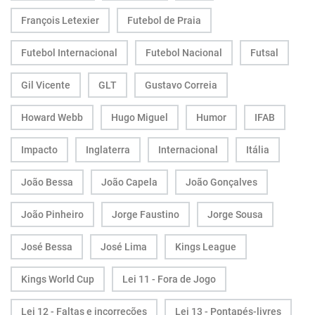
François Letexier
Futebol de Praia
Futebol Internacional
Futebol Nacional
Futsal
Gil Vicente
GLT
Gustavo Correia
Howard Webb
Hugo Miguel
Humor
IFAB
Impacto
Inglaterra
Internacional
Itália
João Bessa
João Capela
João Gonçalves
João Pinheiro
Jorge Faustino
Jorge Sousa
José Bessa
José Lima
Kings League
Kings World Cup
Lei 11 - Fora de Jogo
Lei 12 - Faltas e incorreções
Lei 13 - Pontapés-livres