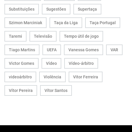
Substituições
Sugestões
Supertaça
Szimon Marciniak
Taça da Liga
Taça Portugal
Taremi
Televisão
Tempo útil de jogo
Tiago Martins
UEFA
Vanessa Gomes
VAR
Victor Gomes
Vídeo
Vídeo-árbitro
videoárbitro
Violência
Vitor Ferreira
Vítor Pereira
Vítor Santos