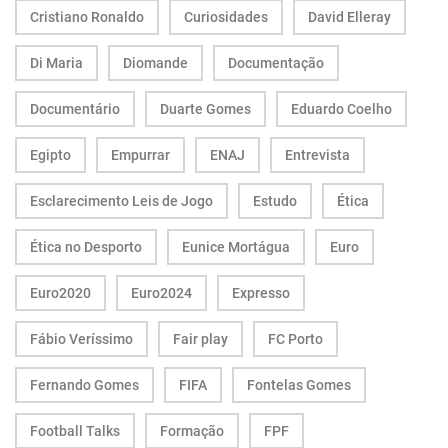
Cristiano Ronaldo
Curiosidades
David Elleray
Di Maria
Diomande
Documentação
Documentário
Duarte Gomes
Eduardo Coelho
Egipto
Empurrar
ENAJ
Entrevista
Esclarecimento Leis de Jogo
Estudo
Ética
Ética no Desporto
Eunice Mortágua
Euro
Euro2020
Euro2024
Expresso
Fábio Veríssimo
Fair play
FC Porto
Fernando Gomes
FIFA
Fontelas Gomes
Football Talks
Formação
FPF