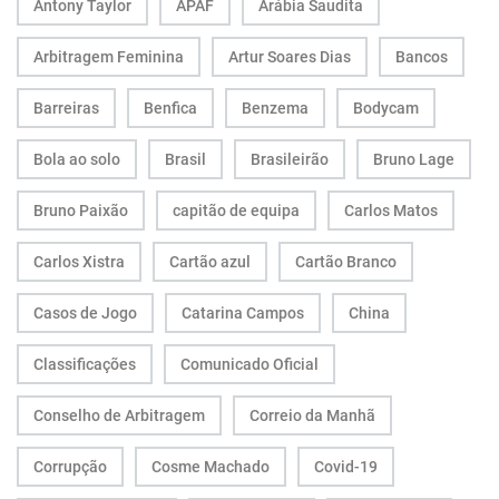
Antony Taylor
APAF
Arábia Saudita
Arbitragem Feminina
Artur Soares Dias
Bancos
Barreiras
Benfica
Benzema
Bodycam
Bola ao solo
Brasil
Brasileirão
Bruno Lage
Bruno Paixão
capitão de equipa
Carlos Matos
Carlos Xistra
Cartão azul
Cartão Branco
Casos de Jogo
Catarina Campos
China
Classificações
Comunicado Oficial
Conselho de Arbitragem
Correio da Manhã
Corrupção
Cosme Machado
Covid-19