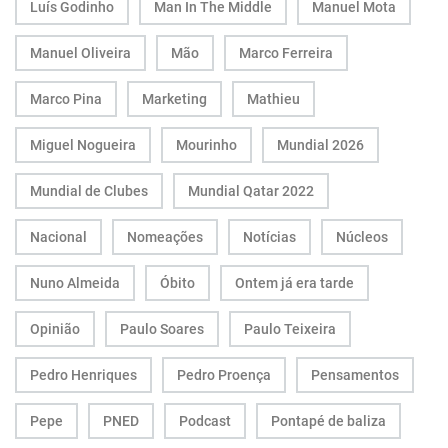
Luís Godinho
Man In The Middle
Manuel Mota
Manuel Oliveira
Mão
Marco Ferreira
Marco Pina
Marketing
Mathieu
Miguel Nogueira
Mourinho
Mundial 2026
Mundial de Clubes
Mundial Qatar 2022
Nacional
Nomeações
Notícias
Núcleos
Nuno Almeida
Óbito
Ontem já era tarde
Opinião
Paulo Soares
Paulo Teixeira
Pedro Henriques
Pedro Proença
Pensamentos
Pepe
PNED
Podcast
Pontapé de baliza