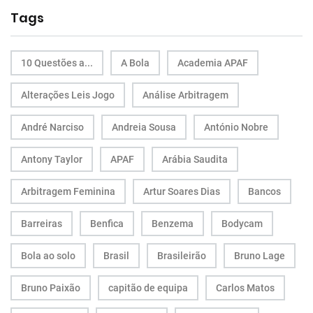
Tags
10 Questões a...
A Bola
Academia APAF
Alterações Leis Jogo
Análise Arbitragem
André Narciso
Andreia Sousa
António Nobre
Antony Taylor
APAF
Arábia Saudita
Arbitragem Feminina
Artur Soares Dias
Bancos
Barreiras
Benfica
Benzema
Bodycam
Bola ao solo
Brasil
Brasileirão
Bruno Lage
Bruno Paixão
capitão de equipa
Carlos Matos