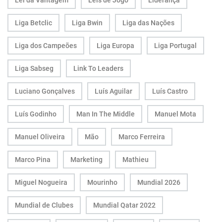
Lei da Vantagem
Leis de Jogo
Liderança
Liga Betclic
Liga Bwin
Liga das Nações
Liga dos Campeões
Liga Europa
Liga Portugal
Liga Sabseg
Link To Leaders
Luciano Gonçalves
Luís Aguilar
Luís Castro
Luís Godinho
Man In The Middle
Manuel Mota
Manuel Oliveira
Mão
Marco Ferreira
Marco Pina
Marketing
Mathieu
Miguel Nogueira
Mourinho
Mundial 2026
Mundial de Clubes
Mundial Qatar 2022