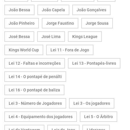
João Bessa
João Capela
João Gonçalves
João Pinheiro
Jorge Faustino
Jorge Sousa
José Bessa
José Lima
Kings League
Kings World Cup
Lei 11 - Fora de Jogo
Lei 12 - Faltas e incorreções
Lei 13 - Pontapés-livres
Lei 14 - O pontapé de penálti
Lei 16 - O pontapé de baliza
Lei 3 - Número de Jogadores
Lei 3 - Os jogadores
Lei 4 - Equipamento dos jogadores
Lei 5 - O Árbitro