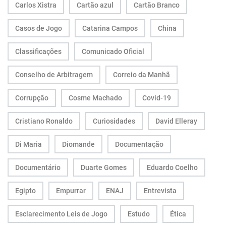
Carlos Xistra
Cartão azul
Cartão Branco
Casos de Jogo
Catarina Campos
China
Classificações
Comunicado Oficial
Conselho de Arbitragem
Correio da Manhã
Corrupção
Cosme Machado
Covid-19
Cristiano Ronaldo
Curiosidades
David Elleray
Di Maria
Diomande
Documentação
Documentário
Duarte Gomes
Eduardo Coelho
Egipto
Empurrar
ENAJ
Entrevista
Esclarecimento Leis de Jogo
Estudo
Ética