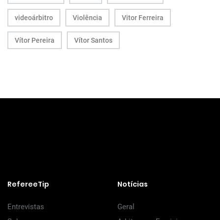
videoárbitro
Violência
Vitor Ferreira
Vítor Pereira
Vítor Santos
RefereeTip
Notícias
Entrevistas
Geral