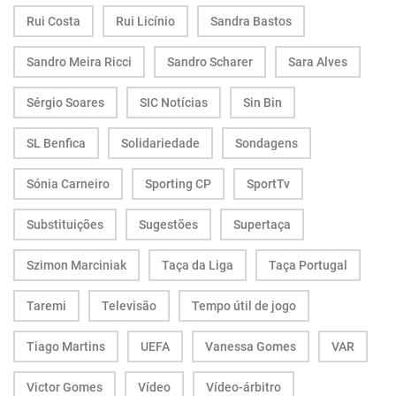
Rui Costa
Rui Licínio
Sandra Bastos
Sandro Meira Ricci
Sandro Scharer
Sara Alves
Sérgio Soares
SIC Notícias
Sin Bin
SL Benfica
Solidariedade
Sondagens
Sónia Carneiro
Sporting CP
SportTv
Substituições
Sugestões
Supertaça
Szimon Marciniak
Taça da Liga
Taça Portugal
Taremi
Televisão
Tempo útil de jogo
Tiago Martins
UEFA
Vanessa Gomes
VAR
Victor Gomes
Vídeo
Vídeo-árbitro