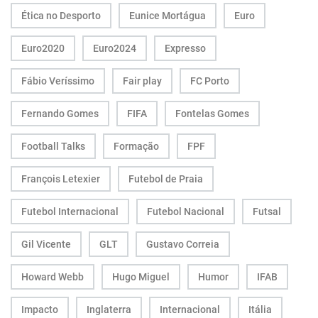
Ética no Desporto
Eunice Mortágua
Euro
Euro2020
Euro2024
Expresso
Fábio Veríssimo
Fair play
FC Porto
Fernando Gomes
FIFA
Fontelas Gomes
Football Talks
Formação
FPF
François Letexier
Futebol de Praia
Futebol Internacional
Futebol Nacional
Futsal
Gil Vicente
GLT
Gustavo Correia
Howard Webb
Hugo Miguel
Humor
IFAB
Impacto
Inglaterra
Internacional
Itália