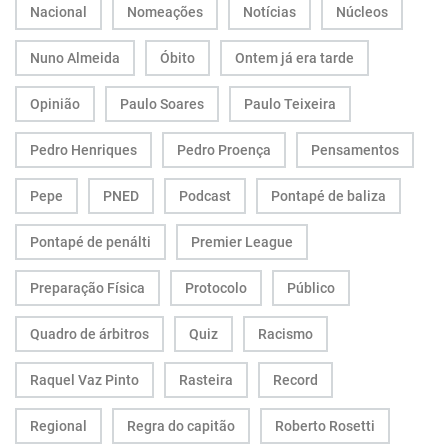
Nacional
Nomeações
Notícias
Núcleos
Nuno Almeida
Óbito
Ontem já era tarde
Opinião
Paulo Soares
Paulo Teixeira
Pedro Henriques
Pedro Proença
Pensamentos
Pepe
PNED
Podcast
Pontapé de baliza
Pontapé de penálti
Premier League
Preparação Física
Protocolo
Público
Quadro de árbitros
Quiz
Racismo
Raquel Vaz Pinto
Rasteira
Record
Regional
Regra do capitão
Roberto Rosetti