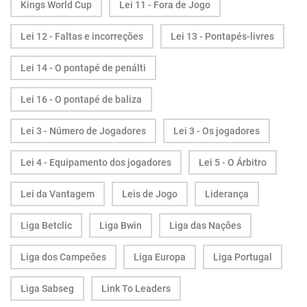
Kings World Cup
Lei 11 - Fora de Jogo
Lei 12 - Faltas e incorreções
Lei 13 - Pontapés-livres
Lei 14 - O pontapé de penálti
Lei 16 - O pontapé de baliza
Lei 3 - Número de Jogadores
Lei 3 - Os jogadores
Lei 4 - Equipamento dos jogadores
Lei 5 - O Árbitro
Lei da Vantagem
Leis de Jogo
Liderança
Liga Betclic
Liga Bwin
Liga das Nações
Liga dos Campeões
Liga Europa
Liga Portugal
Liga Sabseg
Link To Leaders