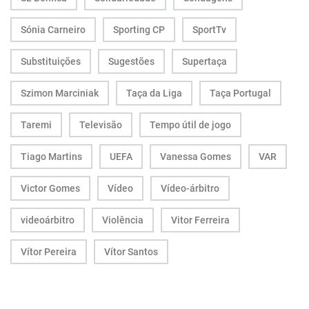
Sónia Carneiro
Sporting CP
SportTv
Substituições
Sugestões
Supertaça
Szimon Marciniak
Taça da Liga
Taça Portugal
Taremi
Televisão
Tempo útil de jogo
Tiago Martins
UEFA
Vanessa Gomes
VAR
Victor Gomes
Vídeo
Vídeo-árbitro
videoárbitro
Violência
Vitor Ferreira
Vítor Pereira
Vítor Santos