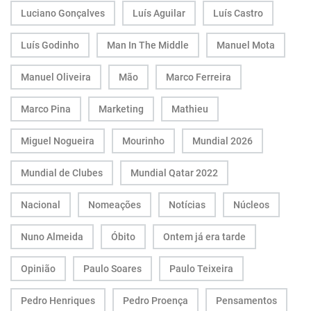
Luciano Gonçalves
Luís Aguilar
Luís Castro
Luís Godinho
Man In The Middle
Manuel Mota
Manuel Oliveira
Mão
Marco Ferreira
Marco Pina
Marketing
Mathieu
Miguel Nogueira
Mourinho
Mundial 2026
Mundial de Clubes
Mundial Qatar 2022
Nacional
Nomeações
Notícias
Núcleos
Nuno Almeida
Óbito
Ontem já era tarde
Opinião
Paulo Soares
Paulo Teixeira
Pedro Henriques
Pedro Proença
Pensamentos