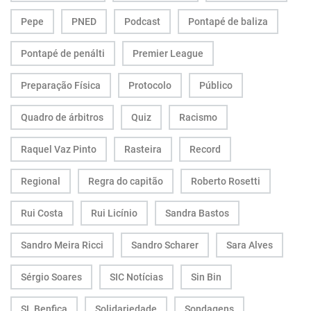
Pepe
PNED
Podcast
Pontapé de baliza
Pontapé de penálti
Premier League
Preparação Física
Protocolo
Público
Quadro de árbitros
Quiz
Racismo
Raquel Vaz Pinto
Rasteira
Record
Regional
Regra do capitão
Roberto Rosetti
Rui Costa
Rui Licínio
Sandra Bastos
Sandro Meira Ricci
Sandro Scharer
Sara Alves
Sérgio Soares
SIC Notícias
Sin Bin
SL Benfica
Solidariedade
Sondagens