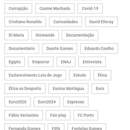
Corrupção
Cosme Machado
Covid-19
Cristiano Ronaldo
Curiosidades
David Elleray
Di Maria
Diomande
Documentação
Documentário
Duarte Gomes
Eduardo Coelho
Egipto
Empurrar
ENAJ
Entrevista
Esclarecimento Leis de Jogo
Estudo
Ética
Ética no Desporto
Eunice Mortágua
Euro
Euro2020
Euro2024
Expresso
Fábio Veríssimo
Fair play
FC Porto
Fernando Gomes
FIFA
Fontelas Gomes