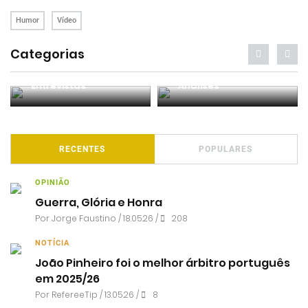
Humor
Vídeo
Categorias
Entrevistas
Análises
RECENTES
POPULARES
OPINIÃO
Guerra, Glória e Honra
Por
Jorge Faustino
/ 18.05.26 /
208
NOTÍCIA
João Pinheiro foi o melhor árbitro português
em 2025/26
Por RefereeTip / 13.05.26 /
8