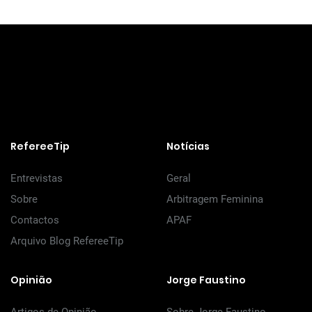
RefereeTip
Notícias
Entrevistas
Geral
Sobre
Arbitragem Feminina
Contactos
APAF
Arquivo Blog RefereeTip
Opinião
Jorge Faustino