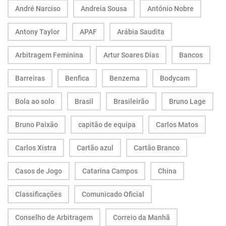
André Narciso
Andreia Sousa
António Nobre
Antony Taylor
APAF
Arábia Saudita
Arbitragem Feminina
Artur Soares Dias
Bancos
Barreiras
Benfica
Benzema
Bodycam
Bola ao solo
Brasil
Brasileirão
Bruno Lage
Bruno Paixão
capitão de equipa
Carlos Matos
Carlos Xistra
Cartão azul
Cartão Branco
Casos de Jogo
Catarina Campos
China
Classificações
Comunicado Oficial
Conselho de Arbitragem
Correio da Manhã