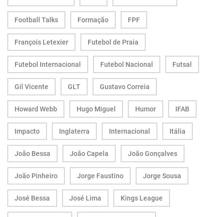
Football Talks
Formação
FPF
François Letexier
Futebol de Praia
Futebol Internacional
Futebol Nacional
Futsal
Gil Vicente
GLT
Gustavo Correia
Howard Webb
Hugo Miguel
Humor
IFAB
Impacto
Inglaterra
Internacional
Itália
João Bessa
João Capela
João Gonçalves
João Pinheiro
Jorge Faustino
Jorge Sousa
José Bessa
José Lima
Kings League