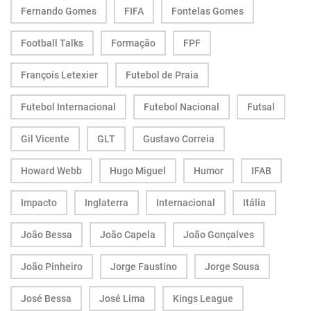
Fernando Gomes
FIFA
Fontelas Gomes
Football Talks
Formação
FPF
François Letexier
Futebol de Praia
Futebol Internacional
Futebol Nacional
Futsal
Gil Vicente
GLT
Gustavo Correia
Howard Webb
Hugo Miguel
Humor
IFAB
Impacto
Inglaterra
Internacional
Itália
João Bessa
João Capela
João Gonçalves
João Pinheiro
Jorge Faustino
Jorge Sousa
José Bessa
José Lima
Kings League