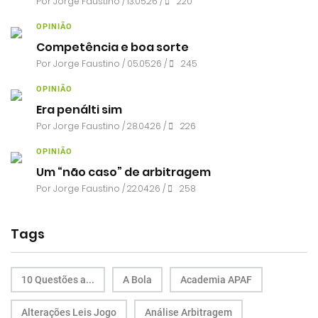
Por
Jorge Faustino
/ 13.05.26 /
220
OPINIÃO
Competência e boa sorte
Por
Jorge Faustino
/ 05.05.26 /
245
OPINIÃO
Era penálti sim
Por
Jorge Faustino
/ 28.04.26 /
226
OPINIÃO
Um “não caso” de arbitragem
Por
Jorge Faustino
/ 22.04.26 /
258
Tags
10 Questões a...
A Bola
Academia APAF
Alterações Leis Jogo
Análise Arbitragem