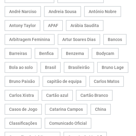
André Narciso
Andreia Sousa
António Nobre
Antony Taylor
APAF
Arábia Saudita
Arbitragem Feminina
Artur Soares Dias
Bancos
Barreiras
Benfica
Benzema
Bodycam
Bola ao solo
Brasil
Brasileirão
Bruno Lage
Bruno Paixão
capitão de equipa
Carlos Matos
Carlos Xistra
Cartão azul
Cartão Branco
Casos de Jogo
Catarina Campos
China
Classificações
Comunicado Oficial