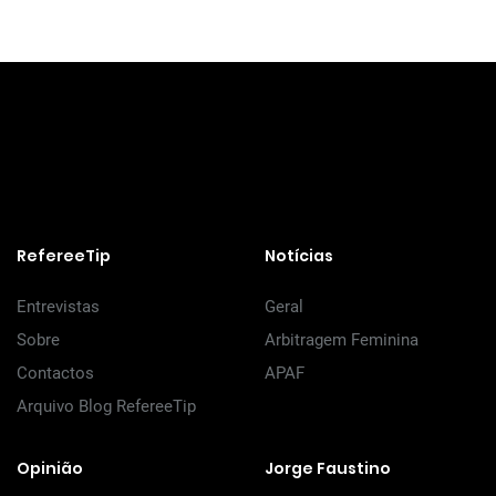
RefereeTip
Notícias
Entrevistas
Geral
Sobre
Arbitragem Feminina
Contactos
APAF
Arquivo Blog RefereeTip
Opinião
Jorge Faustino