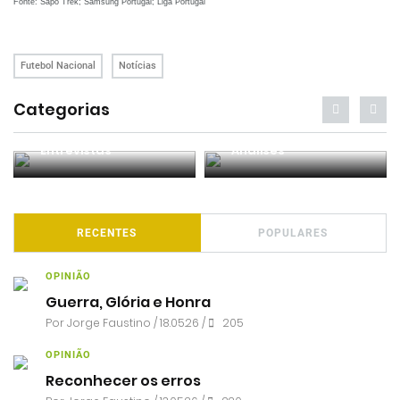
Fonte: Sapo Trek; Samsung Portugal; Liga Portugal
Futebol Nacional
Notícias
Categorias
Entrevistas
Análises
RECENTES
POPULARES
OPINIÃO
Guerra, Glória e Honra
Por
Jorge Faustino
/ 18.05.26 /
205
OPINIÃO
Reconhecer os erros