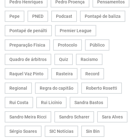
Pedro Henriques
Pedro Proença
Pensamentos
Pepe
PNED
Podcast
Pontapé de baliza
Pontapé de penálti
Premier League
Preparação Física
Protocolo
Público
Quadro de árbitros
Quiz
Racismo
Raquel Vaz Pinto
Rasteira
Record
Regional
Regra do capitão
Roberto Rosetti
Rui Costa
Rui Licínio
Sandra Bastos
Sandro Meira Ricci
Sandro Scharer
Sara Alves
Sérgio Soares
SIC Notícias
Sin Bin