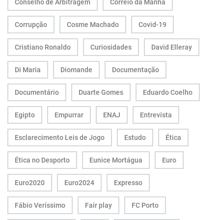
Conselho de Arbitragem
Correio da Manhã
Corrupção
Cosme Machado
Covid-19
Cristiano Ronaldo
Curiosidades
David Elleray
Di Maria
Diomande
Documentação
Documentário
Duarte Gomes
Eduardo Coelho
Egipto
Empurrar
ENAJ
Entrevista
Esclarecimento Leis de Jogo
Estudo
Ética
Ética no Desporto
Eunice Mortágua
Euro
Euro2020
Euro2024
Expresso
Fábio Veríssimo
Fair play
FC Porto