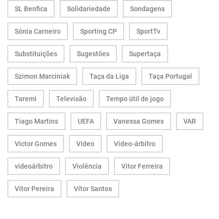
SL Benfica
Solidariedade
Sondagens
Sónia Carneiro
Sporting CP
SportTv
Substituições
Sugestões
Supertaça
Szimon Marciniak
Taça da Liga
Taça Portugal
Taremi
Televisão
Tempo útil de jogo
Tiago Martins
UEFA
Vanessa Gomes
VAR
Victor Gomes
Vídeo
Vídeo-árbitro
videoárbitro
Violência
Vitor Ferreira
Vítor Pereira
Vítor Santos