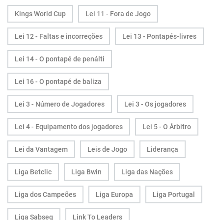
Kings World Cup
Lei 11 - Fora de Jogo
Lei 12 - Faltas e incorreções
Lei 13 - Pontapés-livres
Lei 14 - O pontapé de penálti
Lei 16 - O pontapé de baliza
Lei 3 - Número de Jogadores
Lei 3 - Os jogadores
Lei 4 - Equipamento dos jogadores
Lei 5 - O Árbitro
Lei da Vantagem
Leis de Jogo
Liderança
Liga Betclic
Liga Bwin
Liga das Nações
Liga dos Campeões
Liga Europa
Liga Portugal
Liga Sabseg
Link To Leaders