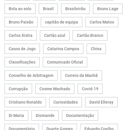
Bola ao solo
Brasil
Brasileirão
Bruno Lage
Bruno Paixão
capitão de equipa
Carlos Matos
Carlos Xistra
Cartão azul
Cartão Branco
Casos de Jogo
Catarina Campos
China
Classificações
Comunicado Oficial
Conselho de Arbitragem
Correio da Manhã
Corrupção
Cosme Machado
Covid-19
Cristiano Ronaldo
Curiosidades
David Elleray
Di Maria
Diomande
Documentação
Documentário
Duarte Gomes
Eduardo Coelho