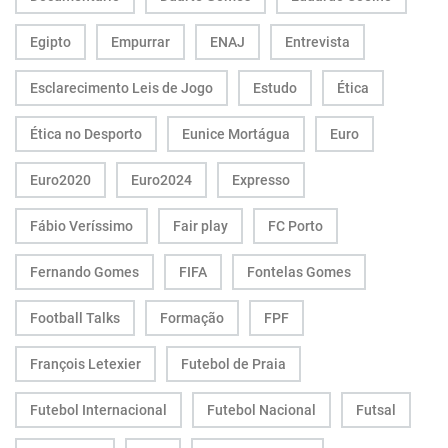
Egipto
Empurrar
ENAJ
Entrevista
Esclarecimento Leis de Jogo
Estudo
Ética
Ética no Desporto
Eunice Mortágua
Euro
Euro2020
Euro2024
Expresso
Fábio Veríssimo
Fair play
FC Porto
Fernando Gomes
FIFA
Fontelas Gomes
Football Talks
Formação
FPF
François Letexier
Futebol de Praia
Futebol Internacional
Futebol Nacional
Futsal