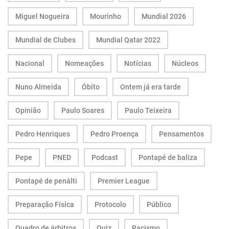
Miguel Nogueira
Mourinho
Mundial 2026
Mundial de Clubes
Mundial Qatar 2022
Nacional
Nomeações
Notícias
Núcleos
Nuno Almeida
Óbito
Ontem já era tarde
Opinião
Paulo Soares
Paulo Teixeira
Pedro Henriques
Pedro Proença
Pensamentos
Pepe
PNED
Podcast
Pontapé de baliza
Pontapé de penálti
Premier League
Preparação Física
Protocolo
Público
Quadro de árbitros
Quiz
Racismo