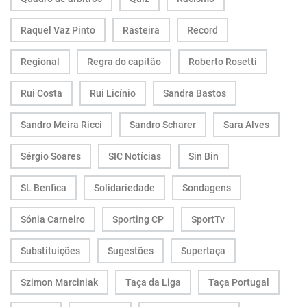
Raquel Vaz Pinto
Rasteira
Record
Regional
Regra do capitão
Roberto Rosetti
Rui Costa
Rui Licínio
Sandra Bastos
Sandro Meira Ricci
Sandro Scharer
Sara Alves
Sérgio Soares
SIC Notícias
Sin Bin
SL Benfica
Solidariedade
Sondagens
Sónia Carneiro
Sporting CP
SportTv
Substituições
Sugestões
Supertaça
Szimon Marciniak
Taça da Liga
Taça Portugal