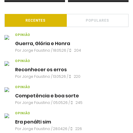
RECENTES
POPULARES
OPINIÃO
Guerra, Glória e Honra
Por
Jorge Faustino
/ 18.05.26 /
204
OPINIÃO
Reconhecer os erros
Por
Jorge Faustino
/ 13.05.26 /
220
OPINIÃO
Competência e boa sorte
Por
Jorge Faustino
/ 05.05.26 /
245
OPINIÃO
Era penálti sim
Por
Jorge Faustino
/ 28.04.26 /
226