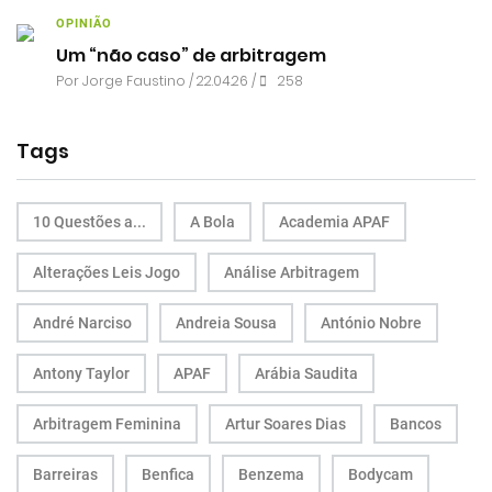
OPINIÃO
Um “não caso” de arbitragem
Por
Jorge Faustino
/ 22.04.26 /
258
Tags
10 Questões a...
A Bola
Academia APAF
Alterações Leis Jogo
Análise Arbitragem
André Narciso
Andreia Sousa
António Nobre
Antony Taylor
APAF
Arábia Saudita
Arbitragem Feminina
Artur Soares Dias
Bancos
Barreiras
Benfica
Benzema
Bodycam