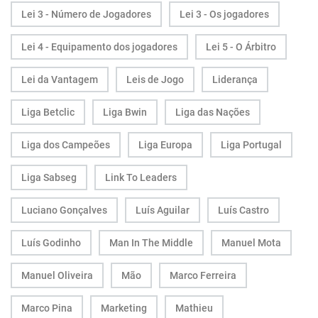
Lei 3 - Número de Jogadores
Lei 3 - Os jogadores
Lei 4 - Equipamento dos jogadores
Lei 5 - O Árbitro
Lei da Vantagem
Leis de Jogo
Liderança
Liga Betclic
Liga Bwin
Liga das Nações
Liga dos Campeões
Liga Europa
Liga Portugal
Liga Sabseg
Link To Leaders
Luciano Gonçalves
Luís Aguilar
Luís Castro
Luís Godinho
Man In The Middle
Manuel Mota
Manuel Oliveira
Mão
Marco Ferreira
Marco Pina
Marketing
Mathieu