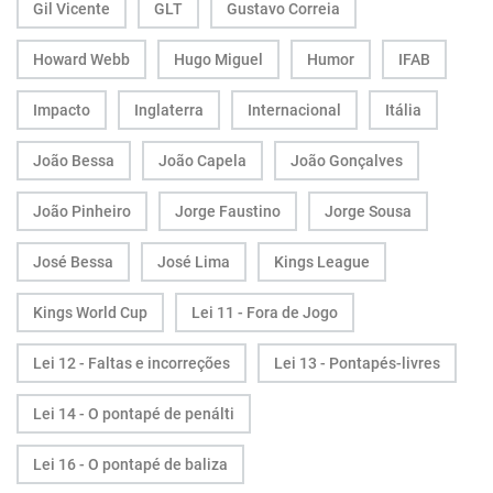
Gil Vicente
GLT
Gustavo Correia
Howard Webb
Hugo Miguel
Humor
IFAB
Impacto
Inglaterra
Internacional
Itália
João Bessa
João Capela
João Gonçalves
João Pinheiro
Jorge Faustino
Jorge Sousa
José Bessa
José Lima
Kings League
Kings World Cup
Lei 11 - Fora de Jogo
Lei 12 - Faltas e incorreções
Lei 13 - Pontapés-livres
Lei 14 - O pontapé de penálti
Lei 16 - O pontapé de baliza