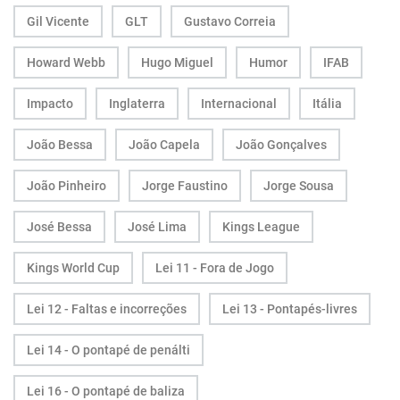
Gil Vicente
GLT
Gustavo Correia
Howard Webb
Hugo Miguel
Humor
IFAB
Impacto
Inglaterra
Internacional
Itália
João Bessa
João Capela
João Gonçalves
João Pinheiro
Jorge Faustino
Jorge Sousa
José Bessa
José Lima
Kings League
Kings World Cup
Lei 11 - Fora de Jogo
Lei 12 - Faltas e incorreções
Lei 13 - Pontapés-livres
Lei 14 - O pontapé de penálti
Lei 16 - O pontapé de baliza