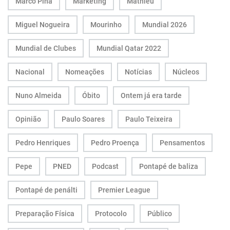
Marco Pina
Marketing
Mathieu
Miguel Nogueira
Mourinho
Mundial 2026
Mundial de Clubes
Mundial Qatar 2022
Nacional
Nomeações
Notícias
Núcleos
Nuno Almeida
Óbito
Ontem já era tarde
Opinião
Paulo Soares
Paulo Teixeira
Pedro Henriques
Pedro Proença
Pensamentos
Pepe
PNED
Podcast
Pontapé de baliza
Pontapé de penálti
Premier League
Preparação Física
Protocolo
Público