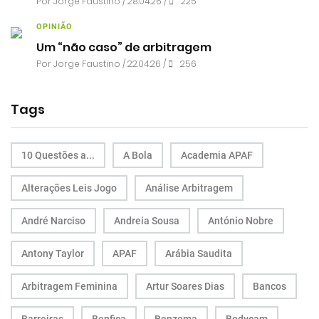
Por
Jorge Faustino
/ 28.04.26 /
225
OPINIÃO
Um “não caso” de arbitragem
Por
Jorge Faustino
/ 22.04.26 /
256
Tags
10 Questões a...
A Bola
Academia APAF
Alterações Leis Jogo
Análise Arbitragem
André Narciso
Andreia Sousa
António Nobre
Antony Taylor
APAF
Arábia Saudita
Arbitragem Feminina
Artur Soares Dias
Bancos