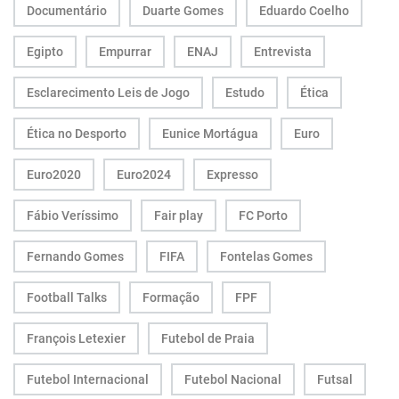
Documentário
Duarte Gomes
Eduardo Coelho
Egipto
Empurrar
ENAJ
Entrevista
Esclarecimento Leis de Jogo
Estudo
Ética
Ética no Desporto
Eunice Mortágua
Euro
Euro2020
Euro2024
Expresso
Fábio Veríssimo
Fair play
FC Porto
Fernando Gomes
FIFA
Fontelas Gomes
Football Talks
Formação
FPF
François Letexier
Futebol de Praia
Futebol Internacional
Futebol Nacional
Futsal