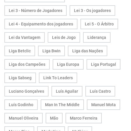
Lei 3 - Número de Jogadores
Lei 3 - Os jogadores
Lei 4 - Equipamento dos jogadores
Lei 5 - O Árbitro
Lei da Vantagem
Leis de Jogo
Liderança
Liga Betclic
Liga Bwin
Liga das Nações
Liga dos Campeões
Liga Europa
Liga Portugal
Liga Sabseg
Link To Leaders
Luciano Gonçalves
Luís Aguilar
Luís Castro
Luís Godinho
Man In The Middle
Manuel Mota
Manuel Oliveira
Mão
Marco Ferreira