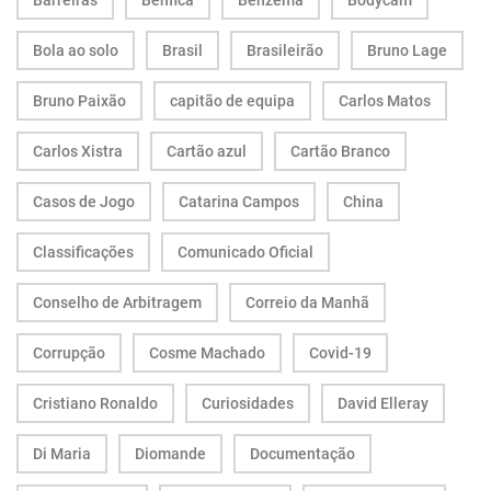
Barreiras
Benfica
Benzema
Bodycam
Bola ao solo
Brasil
Brasileirão
Bruno Lage
Bruno Paixão
capitão de equipa
Carlos Matos
Carlos Xistra
Cartão azul
Cartão Branco
Casos de Jogo
Catarina Campos
China
Classificações
Comunicado Oficial
Conselho de Arbitragem
Correio da Manhã
Corrupção
Cosme Machado
Covid-19
Cristiano Ronaldo
Curiosidades
David Elleray
Di Maria
Diomande
Documentação