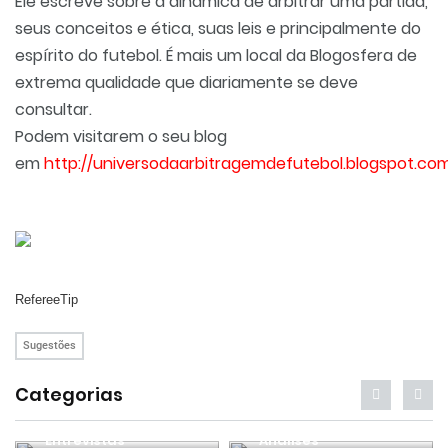
Ele
escreve sobre a dinâmica de arbitrar uma partida,
seus conceitos e ética, suas leis e principalmente do
espírito do futebol.
É mais um local da Blogosfera de
extrema qualidade que diariamente se deve
consultar.
Podem visitarem o seu blog
em
http://universodaarbitragemdefutebol.blogspot.co
RefereeTip
Sugestões
Categorias
Entrevistas
Análises