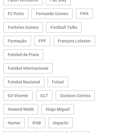
Fábio Veríssimo
Fair play
FC Porto
Fernando Gomes
FIFA
Fontelas Gomes
Football Talks
Formação
FPF
François Letexier
Futebol de Praia
Futebol Internacional
Futebol Nacional
Futsal
Gil Vicente
GLT
Gustavo Correia
Howard Webb
Hugo Miguel
Humor
IFAB
Impacto