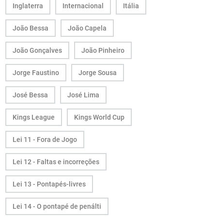
Inglaterra
Internacional
Itália
João Bessa
João Capela
João Gonçalves
João Pinheiro
Jorge Faustino
Jorge Sousa
José Bessa
José Lima
Kings League
Kings World Cup
Lei 11 - Fora de Jogo
Lei 12 - Faltas e incorreções
Lei 13 - Pontapés-livres
Lei 14 - O pontapé de penálti