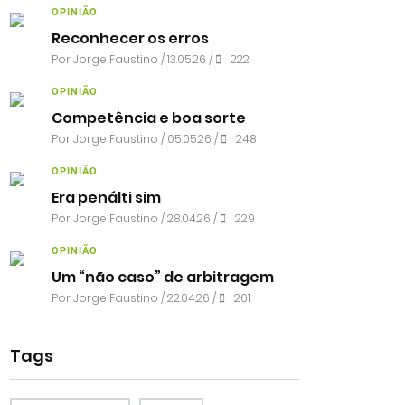
OPINIÃO
Reconhecer os erros
Por
Jorge Faustino
/ 13.05.26 /
222
OPINIÃO
Competência e boa sorte
Por
Jorge Faustino
/ 05.05.26 /
248
OPINIÃO
Era penálti sim
Por
Jorge Faustino
/ 28.04.26 /
229
OPINIÃO
Um “não caso” de arbitragem
Por
Jorge Faustino
/ 22.04.26 /
261
Tags