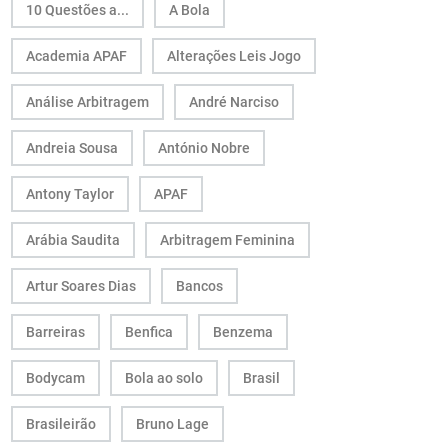
10 Questões a...
A Bola
Academia APAF
Alterações Leis Jogo
Análise Arbitragem
André Narciso
Andreia Sousa
António Nobre
Antony Taylor
APAF
Arábia Saudita
Arbitragem Feminina
Artur Soares Dias
Bancos
Barreiras
Benfica
Benzema
Bodycam
Bola ao solo
Brasil
Brasileirão
Bruno Lage