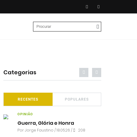
Categorias
RECENTES
POPULARES
OPINIÃO
Guerra, Glória e Honra
Por
Jorge Faustino
/ 18.05.26 /
208