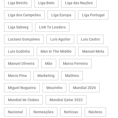
Liga Betclic
Liga Bwin
Liga das Nações
Liga dos Campeões
Liga Europa
Liga Portugal
Liga Sabseg
Link To Leaders
Luciano Gonçalves
Luís Aguilar
Luís Castro
Luís Godinho
Man In The Middle
Manuel Mota
Manuel Oliveira
Mão
Marco Ferreira
Marco Pina
Marketing
Mathieu
Miguel Nogueira
Mourinho
Mundial 2026
Mundial de Clubes
Mundial Qatar 2022
Nacional
Nomeações
Notícias
Núcleos