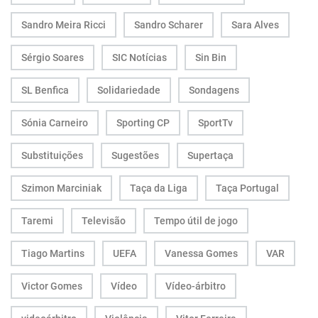
Sandro Meira Ricci
Sandro Scharer
Sara Alves
Sérgio Soares
SIC Notícias
Sin Bin
SL Benfica
Solidariedade
Sondagens
Sónia Carneiro
Sporting CP
SportTv
Substituições
Sugestões
Supertaça
Szimon Marciniak
Taça da Liga
Taça Portugal
Taremi
Televisão
Tempo útil de jogo
Tiago Martins
UEFA
Vanessa Gomes
VAR
Victor Gomes
Vídeo
Vídeo-árbitro