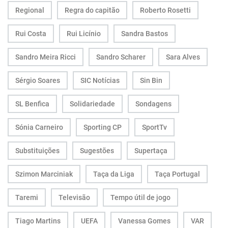
Regional
Regra do capitão
Roberto Rosetti
Rui Costa
Rui Licínio
Sandra Bastos
Sandro Meira Ricci
Sandro Scharer
Sara Alves
Sérgio Soares
SIC Notícias
Sin Bin
SL Benfica
Solidariedade
Sondagens
Sónia Carneiro
Sporting CP
SportTv
Substituições
Sugestões
Supertaça
Szimon Marciniak
Taça da Liga
Taça Portugal
Taremi
Televisão
Tempo útil de jogo
Tiago Martins
UEFA
Vanessa Gomes
VAR