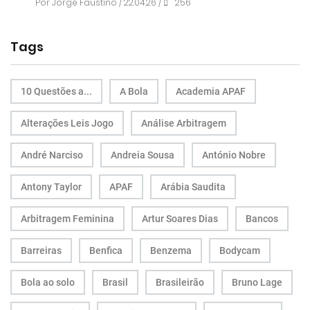
Por
Jorge Faustino
/ 22.04.26 /
256
Tags
10 Questões a...
A Bola
Academia APAF
Alterações Leis Jogo
Análise Arbitragem
André Narciso
Andreia Sousa
António Nobre
Antony Taylor
APAF
Arábia Saudita
Arbitragem Feminina
Artur Soares Dias
Bancos
Barreiras
Benfica
Benzema
Bodycam
Bola ao solo
Brasil
Brasileirão
Bruno Lage