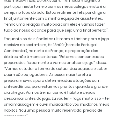
nas meias-finais, ao UEFA.com. "Tem sido magnífico
participar neste torneio com os meus colegas e isto é a
cereja no topo do bolo. Estou realmente feliz por dirigir a
final juntamente com a minha equipa de assistentes.
Tenho uma relação muito boa com eles e vamos fazer
tudo ao nosso alcance para que seja uma final perfeita".
Enquanto os dois finalistas ultimam a táctica para o jogo
decisivo de sexta-feira, às 18h00 (hora de Portugal
Continental), no norte de França, a preparação dos
árbitros não é menos intensa. "Estamos concentrados,
preparados fisicamente e vamos analisar o jogo", disse.
"Vamos estudar a forma de actuar das equipas e saber
quem são os jogadores. A nossa maior tarefa é
prepararmo-nos para determinadas situações com
antecedência, para estarmos prontos quando o grande
dia chegar. Vamos treinar como é hábito e depois
descansar antes do jogo. Eu vou ler – faço muito isso – ter
uma massagem e ouvir música. Não vou mudar os meus
hábitos. Sou uma pessoa muito reservada, preciso de