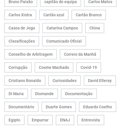
Bruno Paixão
capitão de equipa
Carlos Matos
Carlos Xistra
Cartão azul
Cartão Branco
Casos de Jogo
Catarina Campos
China
Classificações
Comunicado Oficial
Conselho de Arbitragem
Correio da Manhã
Corrupção
Cosme Machado
Covid-19
Cristiano Ronaldo
Curiosidades
David Elleray
Di Maria
Diomande
Documentação
Documentário
Duarte Gomes
Eduardo Coelho
Egipto
Empurrar
ENAJ
Entrevista