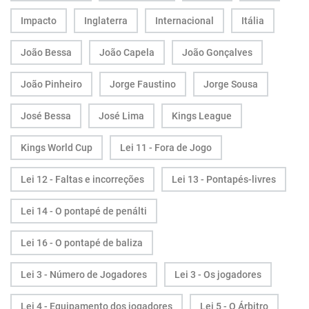
Impacto
Inglaterra
Internacional
Itália
João Bessa
João Capela
João Gonçalves
João Pinheiro
Jorge Faustino
Jorge Sousa
José Bessa
José Lima
Kings League
Kings World Cup
Lei 11 - Fora de Jogo
Lei 12 - Faltas e incorreções
Lei 13 - Pontapés-livres
Lei 14 - O pontapé de penálti
Lei 16 - O pontapé de baliza
Lei 3 - Número de Jogadores
Lei 3 - Os jogadores
Lei 4 - Equipamento dos jogadores
Lei 5 - O Árbitro