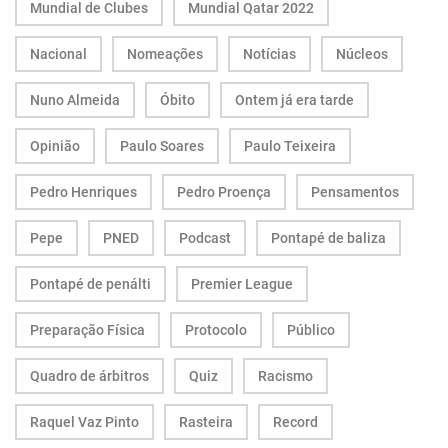
Mundial de Clubes
Mundial Qatar 2022
Nacional
Nomeações
Notícias
Núcleos
Nuno Almeida
Óbito
Ontem já era tarde
Opinião
Paulo Soares
Paulo Teixeira
Pedro Henriques
Pedro Proença
Pensamentos
Pepe
PNED
Podcast
Pontapé de baliza
Pontapé de penálti
Premier League
Preparação Física
Protocolo
Público
Quadro de árbitros
Quiz
Racismo
Raquel Vaz Pinto
Rasteira
Record