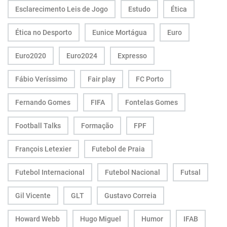
Esclarecimento Leis de Jogo
Estudo
Ética
Ética no Desporto
Eunice Mortágua
Euro
Euro2020
Euro2024
Expresso
Fábio Veríssimo
Fair play
FC Porto
Fernando Gomes
FIFA
Fontelas Gomes
Football Talks
Formação
FPF
François Letexier
Futebol de Praia
Futebol Internacional
Futebol Nacional
Futsal
Gil Vicente
GLT
Gustavo Correia
Howard Webb
Hugo Miguel
Humor
IFAB