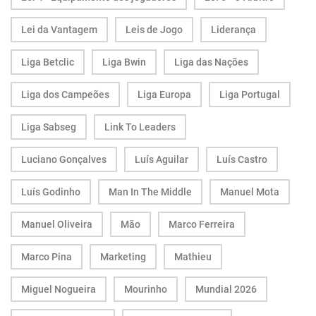
Lei da Vantagem
Leis de Jogo
Liderança
Liga Betclic
Liga Bwin
Liga das Nações
Liga dos Campeões
Liga Europa
Liga Portugal
Liga Sabseg
Link To Leaders
Luciano Gonçalves
Luís Aguilar
Luís Castro
Luís Godinho
Man In The Middle
Manuel Mota
Manuel Oliveira
Mão
Marco Ferreira
Marco Pina
Marketing
Mathieu
Miguel Nogueira
Mourinho
Mundial 2026