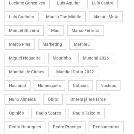
Luciano Gonçalves
Luís Aguilar
Luís Castro
Luís Godinho
Man In The Middle
Manuel Mota
Manuel Oliveira
Mão
Marco Ferreira
Marco Pina
Marketing
Mathieu
Miguel Nogueira
Mourinho
Mundial 2026
Mundial de Clubes
Mundial Qatar 2022
Nacional
Nomeações
Notícias
Núcleos
Nuno Almeida
Óbito
Ontem já era tarde
Opinião
Paulo Soares
Paulo Teixeira
Pedro Henriques
Pedro Proença
Pensamentos