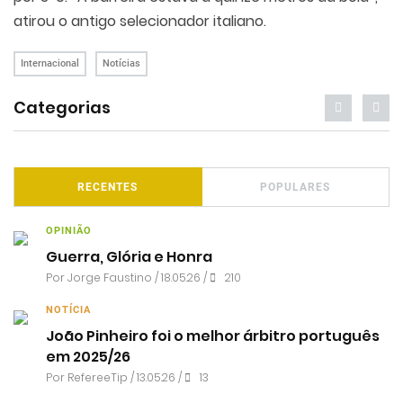
atirou o antigo selecionador italiano.
Internacional
Notícias
Categorias
RECENTES
POPULARES
OPINIÃO
Guerra, Glória e Honra
Por
Jorge Faustino
/ 18.05.26 /
210
NOTÍCIA
João Pinheiro foi o melhor árbitro português
em 2025/26
Por RefereeTip / 13.05.26 /
13