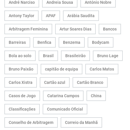
André Narciso
Andreia Sousa
António Nobre
Antony Taylor
APAF
Arábia Saudita
Arbitragem Feminina
Artur Soares Dias
Bancos
Barreiras
Benfica
Benzema
Bodycam
Bola ao solo
Brasil
Brasileirão
Bruno Lage
Bruno Paixão
capitão de equipa
Carlos Matos
Carlos Xistra
Cartão azul
Cartão Branco
Casos de Jogo
Catarina Campos
China
Classificações
Comunicado Oficial
Conselho de Arbitragem
Correio da Manhã