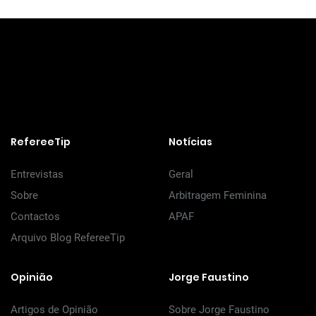
RefereeTip
Notícias
Entrevistas
Geral
Sobre
Arbitragem Feminina
Contactos
APAF
Arquivo Blog RefereeTip
Opinião
Jorge Faustino
Artigos de Opinião
Sobre Jorge Faustino