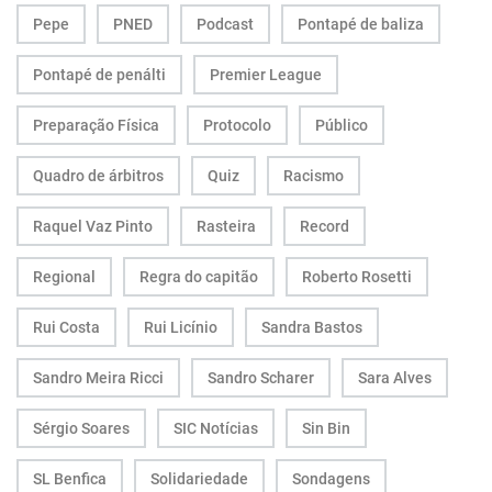
Pepe
PNED
Podcast
Pontapé de baliza
Pontapé de penálti
Premier League
Preparação Física
Protocolo
Público
Quadro de árbitros
Quiz
Racismo
Raquel Vaz Pinto
Rasteira
Record
Regional
Regra do capitão
Roberto Rosetti
Rui Costa
Rui Licínio
Sandra Bastos
Sandro Meira Ricci
Sandro Scharer
Sara Alves
Sérgio Soares
SIC Notícias
Sin Bin
SL Benfica
Solidariedade
Sondagens