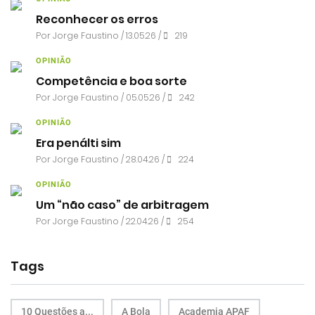
Reconhecer os erros
Por
Jorge Faustino
/ 13.05.26 /
219
OPINIÃO
Competência e boa sorte
Por
Jorge Faustino
/ 05.05.26 /
242
OPINIÃO
Era penálti sim
Por
Jorge Faustino
/ 28.04.26 /
224
OPINIÃO
Um “não caso” de arbitragem
Por
Jorge Faustino
/ 22.04.26 /
254
Tags
10 Questões a...
A Bola
Academia APAF