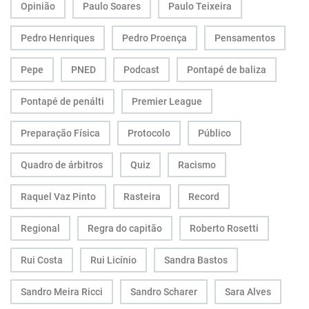
Opinião
Paulo Soares
Paulo Teixeira
Pedro Henriques
Pedro Proença
Pensamentos
Pepe
PNED
Podcast
Pontapé de baliza
Pontapé de penálti
Premier League
Preparação Física
Protocolo
Público
Quadro de árbitros
Quiz
Racismo
Raquel Vaz Pinto
Rasteira
Record
Regional
Regra do capitão
Roberto Rosetti
Rui Costa
Rui Licínio
Sandra Bastos
Sandro Meira Ricci
Sandro Scharer
Sara Alves