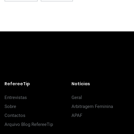
RefereeTip
Notícias
Entrevistas
Geral
Sobre
Arbitragem Feminina
Contactos
APAF
Arquivo Blog RefereeTip