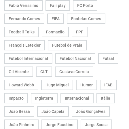
Fábio Veríssimo
Fair play
FC Porto
Fernando Gomes
FIFA
Fontelas Gomes
Football Talks
Formação
FPF
François Letexier
Futebol de Praia
Futebol Internacional
Futebol Nacional
Futsal
Gil Vicente
GLT
Gustavo Correia
Howard Webb
Hugo Miguel
Humor
IFAB
Impacto
Inglaterra
Internacional
Itália
João Bessa
João Capela
João Gonçalves
João Pinheiro
Jorge Faustino
Jorge Sousa