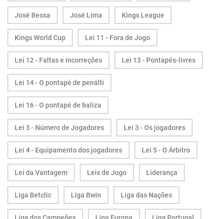
José Bessa
José Lima
Kings League
Kings World Cup
Lei 11 - Fora de Jogo
Lei 12 - Faltas e incorreções
Lei 13 - Pontapés-livres
Lei 14 - O pontapé de penálti
Lei 16 - O pontapé de baliza
Lei 3 - Número de Jogadores
Lei 3 - Os jogadores
Lei 4 - Equipamento dos jogadores
Lei 5 - O Árbitro
Lei da Vantagem
Leis de Jogo
Liderança
Liga Betclic
Liga Bwin
Liga das Nações
Liga dos Campeões
Liga Europa
Liga Portugal