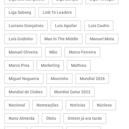
Liga Sabseg
Link To Leaders
Luciano Gonçalves
Luís Aguilar
Luís Castro
Luís Godinho
Man In The Middle
Manuel Mota
Manuel Oliveira
Mão
Marco Ferreira
Marco Pina
Marketing
Mathieu
Miguel Nogueira
Mourinho
Mundial 2026
Mundial de Clubes
Mundial Qatar 2022
Nacional
Nomeações
Notícias
Núcleos
Nuno Almeida
Óbito
Ontem já era tarde