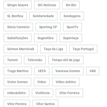
Sérgio Soares
SIC Notícias
Sin Bin
SL Benfica
Solidariedade
Sondagens
Sónia Carneiro
Sporting CP
SportTv
Substituições
Sugestões
Supertaça
Szimon Marciniak
Taça da Liga
Taça Portugal
Taremi
Televisão
Tempo útil de jogo
Tiago Martins
UEFA
Vanessa Gomes
VAR
Victor Gomes
Vídeo
Vídeo-árbitro
videoárbitro
Violência
Vitor Ferreira
Vítor Pereira
Vítor Santos