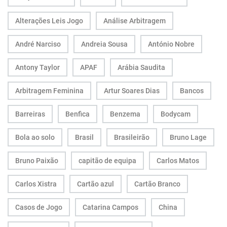
Alterações Leis Jogo
Análise Arbitragem
André Narciso
Andreia Sousa
António Nobre
Antony Taylor
APAF
Arábia Saudita
Arbitragem Feminina
Artur Soares Dias
Bancos
Barreiras
Benfica
Benzema
Bodycam
Bola ao solo
Brasil
Brasileirão
Bruno Lage
Bruno Paixão
capitão de equipa
Carlos Matos
Carlos Xistra
Cartão azul
Cartão Branco
Casos de Jogo
Catarina Campos
China