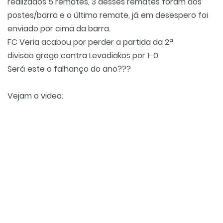
realizados 5 remates, 3 desses remates foram aos
postes/barra e o último remate, já em desespero foi
enviado por cima da barra.
FC Veria
acabou
por
perder
a
partida
da 2ª
divisão
grega
contra
Levadiakos
por 1-0
Será este o falhanço do ano???
Vejam o video: