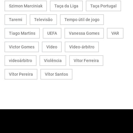
Szimon Marciniak
Taça da Liga
Taça Portugal
Taremi
Televisão
Tempo útil de jogo
Tiago Martins
UEFA
Vanessa Gomes
VAR
Victor Gomes
Vídeo
Vídeo-árbitro
videoárbitro
Violência
Vitor Ferreira
Vítor Pereira
Vítor Santos