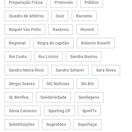
Preparação Física
Protocolo
Público
Quadro de árbitros
Quiz
Racismo
Raquel Vaz Pinto
Rasteira
Record
Regional
Regra do capitão
Roberto Rosetti
Rui Costa
Rui Licínio
Sandra Bastos
Sandro Meira Ricci
Sandro Scharer
Sara Alves
Sérgio Soares
SIC Notícias
Sin Bin
SL Benfica
Solidariedade
Sondagens
Sónia Carneiro
Sporting CP
SportTv
Substituições
Sugestões
Supertaça