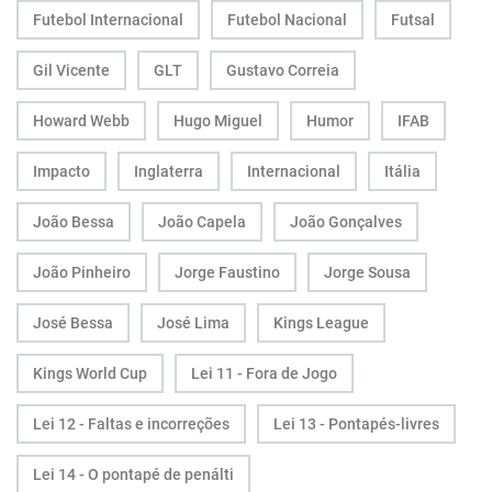
Futebol Internacional
Futebol Nacional
Futsal
Gil Vicente
GLT
Gustavo Correia
Howard Webb
Hugo Miguel
Humor
IFAB
Impacto
Inglaterra
Internacional
Itália
João Bessa
João Capela
João Gonçalves
João Pinheiro
Jorge Faustino
Jorge Sousa
José Bessa
José Lima
Kings League
Kings World Cup
Lei 11 - Fora de Jogo
Lei 12 - Faltas e incorreções
Lei 13 - Pontapés-livres
Lei 14 - O pontapé de penálti