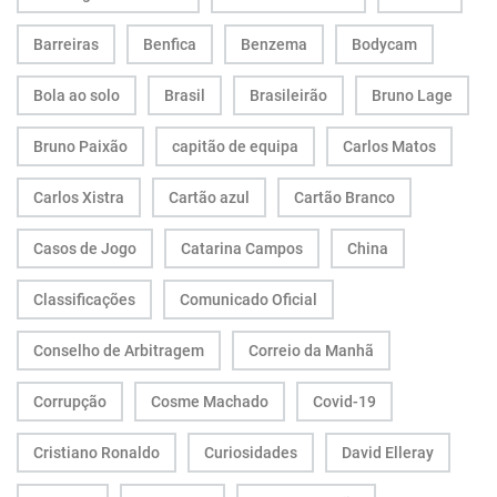
Barreiras
Benfica
Benzema
Bodycam
Bola ao solo
Brasil
Brasileirão
Bruno Lage
Bruno Paixão
capitão de equipa
Carlos Matos
Carlos Xistra
Cartão azul
Cartão Branco
Casos de Jogo
Catarina Campos
China
Classificações
Comunicado Oficial
Conselho de Arbitragem
Correio da Manhã
Corrupção
Cosme Machado
Covid-19
Cristiano Ronaldo
Curiosidades
David Elleray