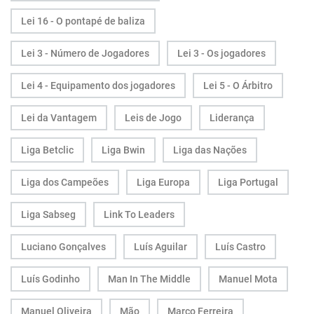
Lei 16 - O pontapé de baliza
Lei 3 - Número de Jogadores
Lei 3 - Os jogadores
Lei 4 - Equipamento dos jogadores
Lei 5 - O Árbitro
Lei da Vantagem
Leis de Jogo
Liderança
Liga Betclic
Liga Bwin
Liga das Nações
Liga dos Campeões
Liga Europa
Liga Portugal
Liga Sabseg
Link To Leaders
Luciano Gonçalves
Luís Aguilar
Luís Castro
Luís Godinho
Man In The Middle
Manuel Mota
Manuel Oliveira
Mão
Marco Ferreira