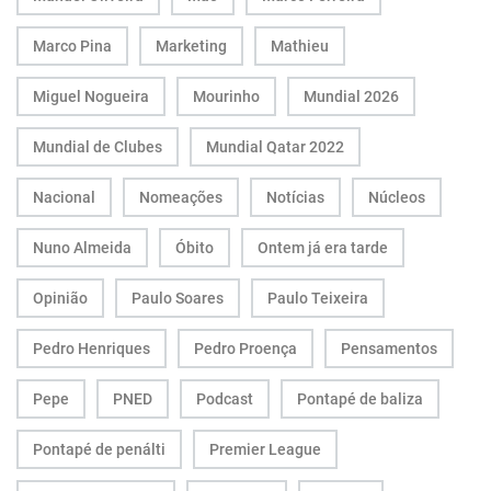
Marco Pina
Marketing
Mathieu
Miguel Nogueira
Mourinho
Mundial 2026
Mundial de Clubes
Mundial Qatar 2022
Nacional
Nomeações
Notícias
Núcleos
Nuno Almeida
Óbito
Ontem já era tarde
Opinião
Paulo Soares
Paulo Teixeira
Pedro Henriques
Pedro Proença
Pensamentos
Pepe
PNED
Podcast
Pontapé de baliza
Pontapé de penálti
Premier League