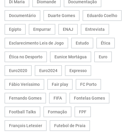
Di Maria
Diomande
Documentação
Documentário
Duarte Gomes
Eduardo Coelho
Egipto
Empurrar
ENAJ
Entrevista
Esclarecimento Leis de Jogo
Estudo
Ética
Ética no Desporto
Eunice Mortágua
Euro
Euro2020
Euro2024
Expresso
Fábio Veríssimo
Fair play
FC Porto
Fernando Gomes
FIFA
Fontelas Gomes
Football Talks
Formação
FPF
François Letexier
Futebol de Praia