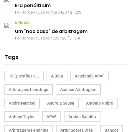
Era penálti sim
Por
Jorge Faustino
/ 28.04.26 /
229
OPINIÃO
Um “não caso” de arbitragem
Por
Jorge Faustino
/ 22.04.26 /
261
Tags
10 Questões a...
A Bola
Academia APAF
Alterações Leis Jogo
Análise Arbitragem
André Narciso
Andreia Sousa
António Nobre
Antony Taylor
APAF
Arábia Saudita
Arbitragem Feminina
Artur Soares Dias
Bancos