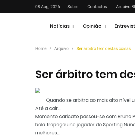
08 Aug, 2026
Sobre
Contactos
Arquivo B
Notícias
Opinião
Entrevis
Home
Arquivo
Ser árbitro tem destas coisas
Ser árbitro tem de
stas
Análises
Podcasts
Quando se arbitra ao mais alto nível u
Até a cair...
Momento caricato passou-se com Bruno P
bola tropeçou no jogador do Sporting Nun
melhores...