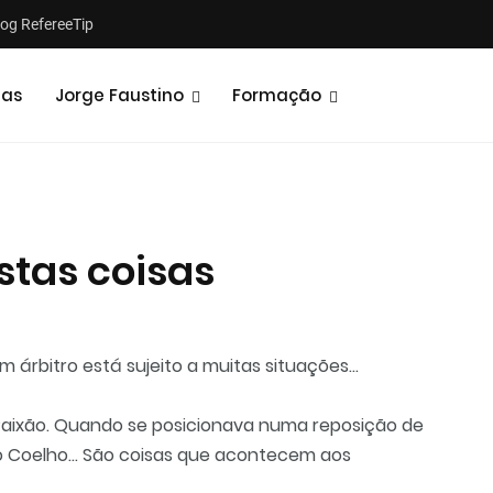
log RefereeTip
tas
Jorge Faustino
Formação
stas coisas
Notícias
Opiniões
m árbitro está sujeito a muitas situações...
aixão. Quando se posicionava numa reposição de
o Coelho... São coisas que acontecem aos