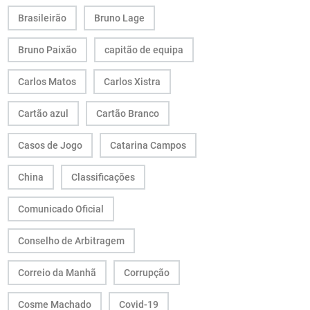
Brasileirão
Bruno Lage
Bruno Paixão
capitão de equipa
Carlos Matos
Carlos Xistra
Cartão azul
Cartão Branco
Casos de Jogo
Catarina Campos
China
Classificações
Comunicado Oficial
Conselho de Arbitragem
Correio da Manhã
Corrupção
Cosme Machado
Covid-19