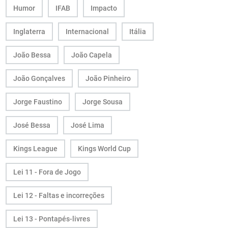
Humor
IFAB
Impacto
Inglaterra
Internacional
Itália
João Bessa
João Capela
João Gonçalves
João Pinheiro
Jorge Faustino
Jorge Sousa
José Bessa
José Lima
Kings League
Kings World Cup
Lei 11 - Fora de Jogo
Lei 12 - Faltas e incorreções
Lei 13 - Pontapés-livres