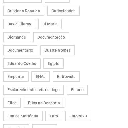
Cristiano Ronaldo
Curiosidades
David Elleray
Di Maria
Diomande
Documentação
Documentário
Duarte Gomes
Eduardo Coelho
Egipto
Empurrar
ENAJ
Entrevista
Esclarecimento Leis de Jogo
Estudo
Ética
Ética no Desporto
Eunice Mortágua
Euro
Euro2020