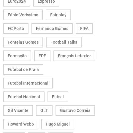
Euro2024
Expresso
Fábio Veríssimo
Fair play
FC Porto
Fernando Gomes
FIFA
Fontelas Gomes
Football Talks
Formação
FPF
François Letexier
Futebol de Praia
Futebol Internacional
Futebol Nacional
Futsal
Gil Vicente
GLT
Gustavo Correia
Howard Webb
Hugo Miguel