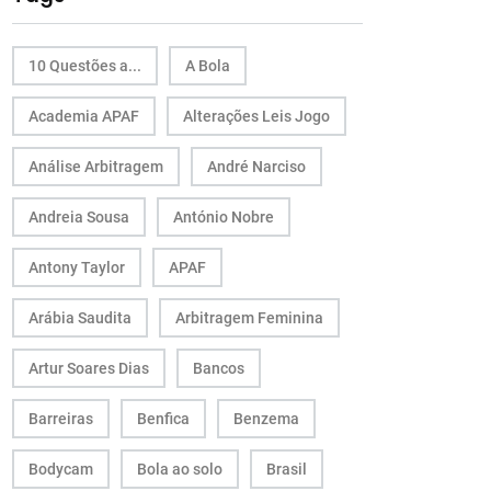
10 Questões a...
A Bola
Academia APAF
Alterações Leis Jogo
Análise Arbitragem
André Narciso
Andreia Sousa
António Nobre
Antony Taylor
APAF
Arábia Saudita
Arbitragem Feminina
Artur Soares Dias
Bancos
Barreiras
Benfica
Benzema
Bodycam
Bola ao solo
Brasil