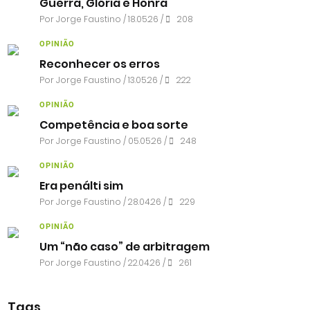
Guerra, Glória e Honra
Por
Jorge Faustino
/ 18.05.26 /
208
OPINIÃO
Reconhecer os erros
Por
Jorge Faustino
/ 13.05.26 /
222
OPINIÃO
Competência e boa sorte
Por
Jorge Faustino
/ 05.05.26 /
248
OPINIÃO
Era penálti sim
Por
Jorge Faustino
/ 28.04.26 /
229
OPINIÃO
Um “não caso” de arbitragem
Por
Jorge Faustino
/ 22.04.26 /
261
Tags