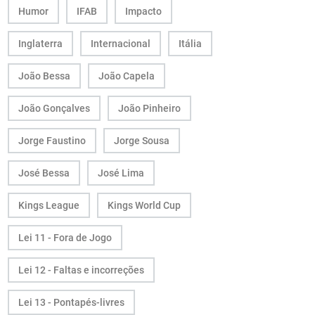
Humor
IFAB
Impacto
Inglaterra
Internacional
Itália
João Bessa
João Capela
João Gonçalves
João Pinheiro
Jorge Faustino
Jorge Sousa
José Bessa
José Lima
Kings League
Kings World Cup
Lei 11 - Fora de Jogo
Lei 12 - Faltas e incorreções
Lei 13 - Pontapés-livres