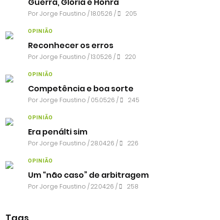
Guerra, Glória e Honra
Por
Jorge Faustino
/ 18.05.26 /
205
OPINIÃO
Reconhecer os erros
Por
Jorge Faustino
/ 13.05.26 /
220
OPINIÃO
Competência e boa sorte
Por
Jorge Faustino
/ 05.05.26 /
245
OPINIÃO
Era penálti sim
Por
Jorge Faustino
/ 28.04.26 /
226
OPINIÃO
Um “não caso” de arbitragem
Por
Jorge Faustino
/ 22.04.26 /
258
Tags