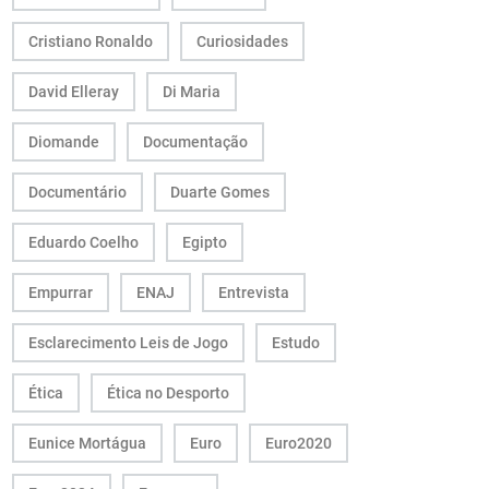
Cristiano Ronaldo
Curiosidades
David Elleray
Di Maria
Diomande
Documentação
Documentário
Duarte Gomes
Eduardo Coelho
Egipto
Empurrar
ENAJ
Entrevista
Esclarecimento Leis de Jogo
Estudo
Ética
Ética no Desporto
Eunice Mortágua
Euro
Euro2020