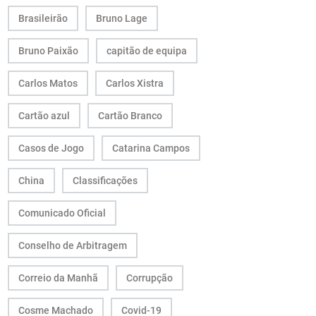
Brasileirão
Bruno Lage
Bruno Paixão
capitão de equipa
Carlos Matos
Carlos Xistra
Cartão azul
Cartão Branco
Casos de Jogo
Catarina Campos
China
Classificações
Comunicado Oficial
Conselho de Arbitragem
Correio da Manhã
Corrupção
Cosme Machado
Covid-19