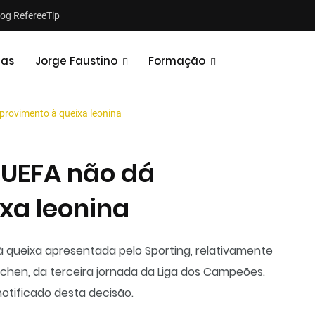
log RefereeTip
tas
Jorge Faustino
Formação
provimento à queixa leonina
 UEFA não dá
xa leonina
Notícias
Opiniões
à queixa apresentada pelo Sporting, relativamente
rchen, da terceira jornada da Liga dos Campeões.
otificado desta decisão.