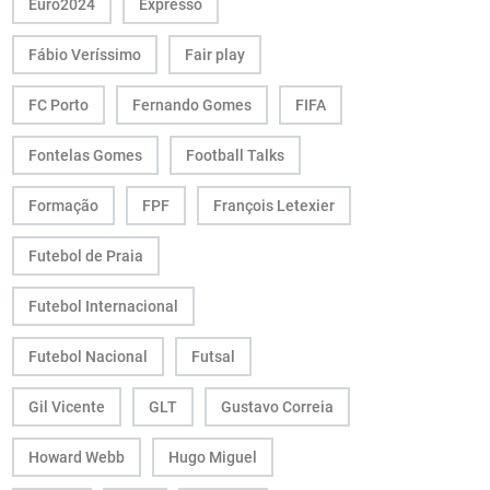
Euro2024
Expresso
Fábio Veríssimo
Fair play
FC Porto
Fernando Gomes
FIFA
Fontelas Gomes
Football Talks
Formação
FPF
François Letexier
Futebol de Praia
Futebol Internacional
Futebol Nacional
Futsal
Gil Vicente
GLT
Gustavo Correia
Howard Webb
Hugo Miguel