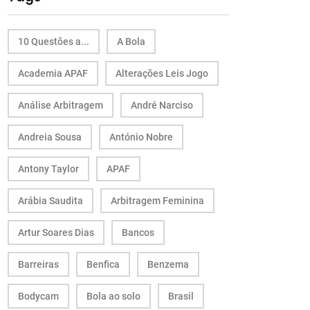
10 Questões a...
A Bola
Academia APAF
Alterações Leis Jogo
Análise Arbitragem
André Narciso
Andreia Sousa
António Nobre
Antony Taylor
APAF
Arábia Saudita
Arbitragem Feminina
Artur Soares Dias
Bancos
Barreiras
Benfica
Benzema
Bodycam
Bola ao solo
Brasil