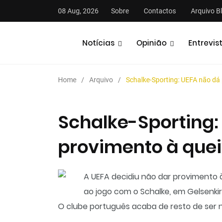
08 Aug, 2026
Sobre
Contactos
Arquivo B
Notícias
Opinião
Entrevis
Home
Arquivo
Schalke-Sporting: UEFA não dá 
Schalke-Sporting:
provimento à quei
stas
Análises
Podcasts
A UEFA decidiu não dar provimento 
ao jogo com o Schalke, em Gelsenki
O clube português acaba de resto de ser n