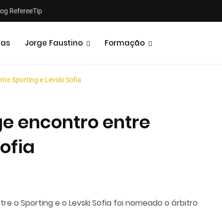
log RefereeTip
tas
Jorge Faustino
Formação
tre Sporting e Levski Sofia
ge encontro entre
Sofia
ntre o Sporting e o
Levski Sofia
foi nomeado o árbitro