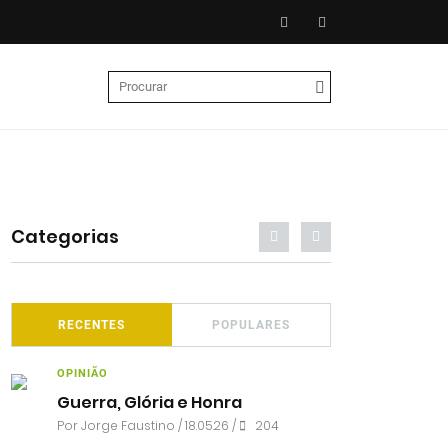
Categorias
RECENTES
POPULARES
OPINIÃO
Guerra, Glória e Honra
Por
Jorge Faustino
/ 18.05.26 /
204