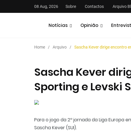
08 Aug, 2026
Sobre
Contactos
Arquivo B
Notícias
Opinião
Entrevis
Home
Arquivo
Sascha Kever dirige encontro en
Sascha Kever diri
Sporting e Levski 
Para o jogo da 2º jornada da Liga Europa e
Sascha Kever (SUI)
.