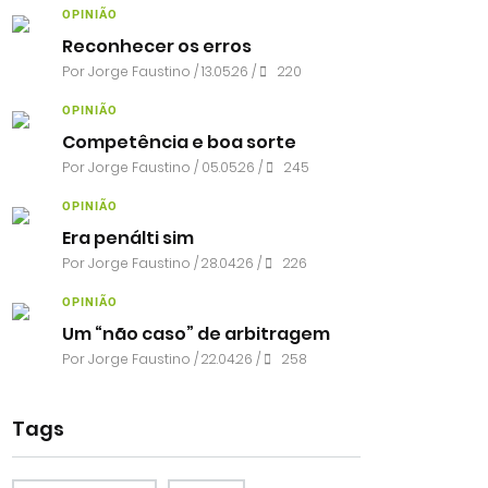
OPINIÃO
Reconhecer os erros
Por
Jorge Faustino
/ 13.05.26 /
220
OPINIÃO
Competência e boa sorte
Por
Jorge Faustino
/ 05.05.26 /
245
OPINIÃO
Era penálti sim
Por
Jorge Faustino
/ 28.04.26 /
226
OPINIÃO
Um “não caso” de arbitragem
Por
Jorge Faustino
/ 22.04.26 /
258
Tags