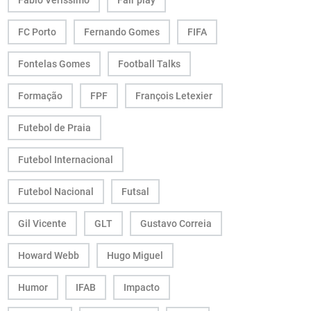
Fábio Veríssimo
Fair play
FC Porto
Fernando Gomes
FIFA
Fontelas Gomes
Football Talks
Formação
FPF
François Letexier
Futebol de Praia
Futebol Internacional
Futebol Nacional
Futsal
Gil Vicente
GLT
Gustavo Correia
Howard Webb
Hugo Miguel
Humor
IFAB
Impacto