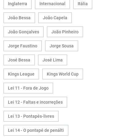
Inglaterra
Internacional
Itália
João Bessa
João Capela
João Gonçalves
João Pinheiro
Jorge Faustino
Jorge Sousa
José Bessa
José Lima
Kings League
Kings World Cup
Lei 11 - Fora de Jogo
Lei 12 - Faltas e incorreções
Lei 13 - Pontapés-livres
Lei 14 - O pontapé de penálti