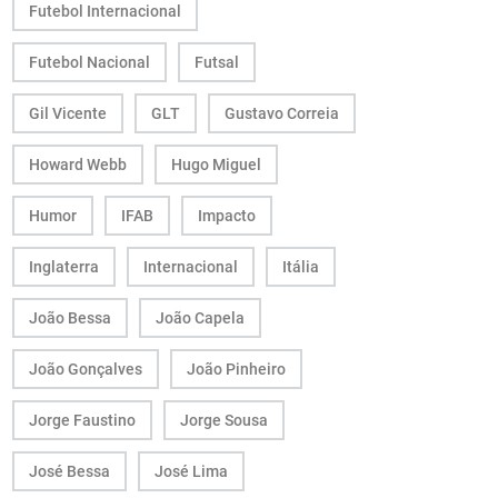
Futebol Internacional
Futebol Nacional
Futsal
Gil Vicente
GLT
Gustavo Correia
Howard Webb
Hugo Miguel
Humor
IFAB
Impacto
Inglaterra
Internacional
Itália
João Bessa
João Capela
João Gonçalves
João Pinheiro
Jorge Faustino
Jorge Sousa
José Bessa
José Lima