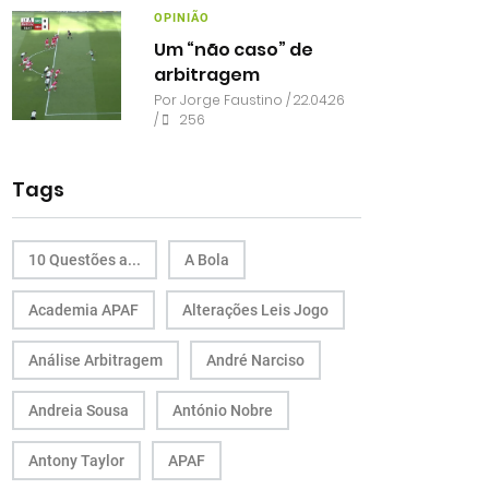
OPINIÃO
Um “não caso” de
arbitragem
Por
Jorge Faustino
/ 22.04.26
/
256
Tags
10 Questões a...
A Bola
Academia APAF
Alterações Leis Jogo
Análise Arbitragem
André Narciso
Andreia Sousa
António Nobre
Antony Taylor
APAF