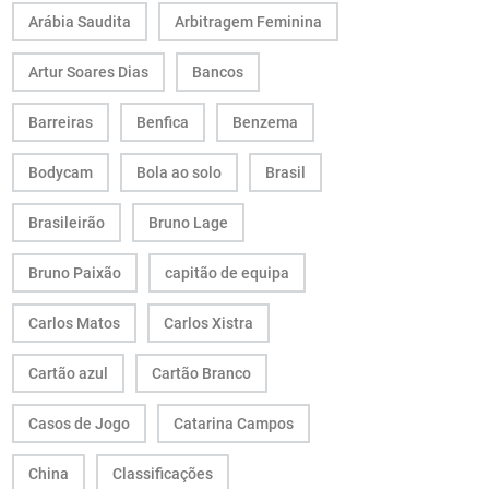
Arábia Saudita
Arbitragem Feminina
Artur Soares Dias
Bancos
Barreiras
Benfica
Benzema
Bodycam
Bola ao solo
Brasil
Brasileirão
Bruno Lage
Bruno Paixão
capitão de equipa
Carlos Matos
Carlos Xistra
Cartão azul
Cartão Branco
Casos de Jogo
Catarina Campos
China
Classificações