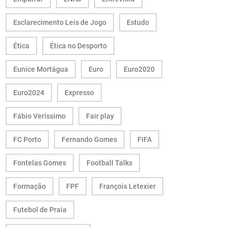
Esclarecimento Leis de Jogo
Estudo
Ética
Ética no Desporto
Eunice Mortágua
Euro
Euro2020
Euro2024
Expresso
Fábio Veríssimo
Fair play
FC Porto
Fernando Gomes
FIFA
Fontelas Gomes
Football Talks
Formação
FPF
François Letexier
Futebol de Praia