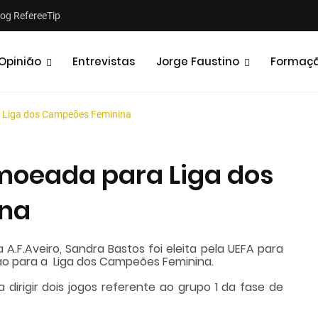
log RefereeTip
Opinião
Entrevistas
Jorge Faustino
Formaç
 Liga dos Campeões Feminina
moeada para Liga dos
na
Notícias
Opiniões
 A.F.Aveiro, Sandra Bastos foi eleita pela UEFA para
ação para a Liga dos Campeões Feminina.
a dirigir dois jogos referente ao grupo 1 da fase de