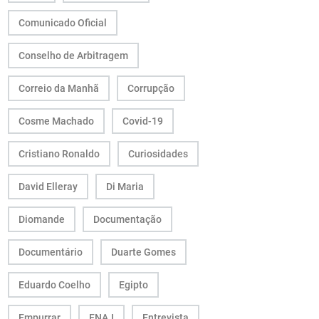
Comunicado Oficial
Conselho de Arbitragem
Correio da Manhã
Corrupção
Cosme Machado
Covid-19
Cristiano Ronaldo
Curiosidades
David Elleray
Di Maria
Diomande
Documentação
Documentário
Duarte Gomes
Eduardo Coelho
Egipto
Empurrar
ENAJ
Entrevista