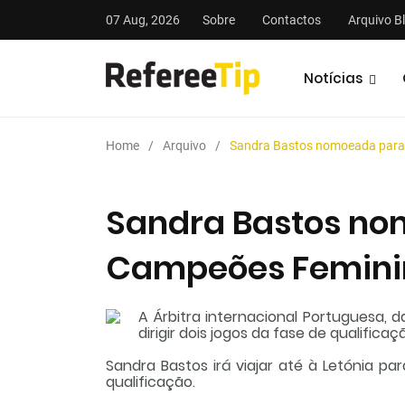
07 Aug, 2026
Sobre
Contactos
Arquivo B
Notícias
Home
Arquivo
Sandra Bastos nomoeada para
Sandra Bastos no
Campeões Femini
stas
Análises
Podcasts
A Árbitra internacional Portuguesa, da
dirigir dois jogos da fase de qualific
Sandra Bastos irá viajar até à Letónia par
qualificação.