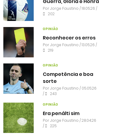
Guerra, Glória e Honra
Por
Jorge Faustino
/ 18.05.26 /
202
OPINIÃO
Reconhecer os erros
Por
Jorge Faustino
/ 13.05.26 /
219
OPINIÃO
Competência e boa
sorte
Por
Jorge Faustino
/ 05.05.26
/
243
OPINIÃO
Era penálti sim
Por
Jorge Faustino
/ 28.04.26
/
225