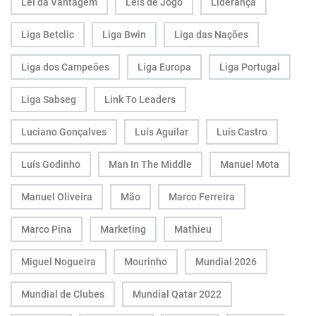
Lei da Vantagem
Leis de Jogo
Liderança
Liga Betclic
Liga Bwin
Liga das Nações
Liga dos Campeões
Liga Europa
Liga Portugal
Liga Sabseg
Link To Leaders
Luciano Gonçalves
Luís Aguilar
Luís Castro
Luís Godinho
Man In The Middle
Manuel Mota
Manuel Oliveira
Mão
Marco Ferreira
Marco Pina
Marketing
Mathieu
Miguel Nogueira
Mourinho
Mundial 2026
Mundial de Clubes
Mundial Qatar 2022