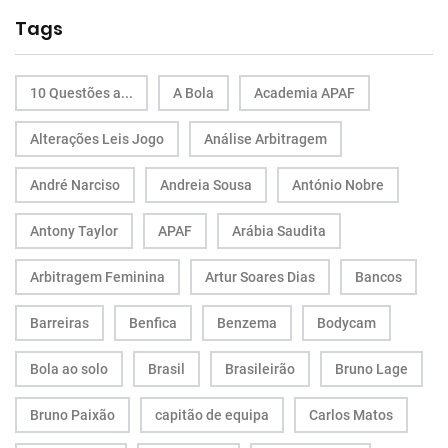
Tags
10 Questões a...
A Bola
Academia APAF
Alterações Leis Jogo
Análise Arbitragem
André Narciso
Andreia Sousa
António Nobre
Antony Taylor
APAF
Arábia Saudita
Arbitragem Feminina
Artur Soares Dias
Bancos
Barreiras
Benfica
Benzema
Bodycam
Bola ao solo
Brasil
Brasileirão
Bruno Lage
Bruno Paixão
capitão de equipa
Carlos Matos