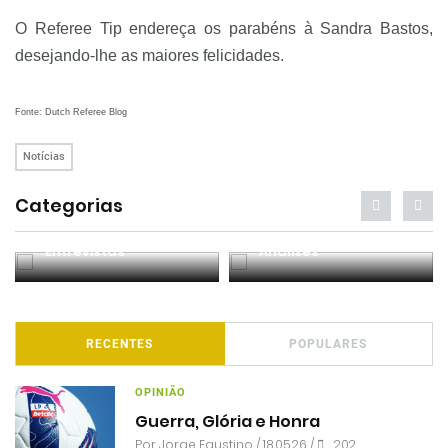
O Referee Tip endereça os parabéns à Sandra Bastos,
desejando-lhe as maiores felicidades.
Fonte: Dutch Referee Blog
Notícias
Categorias
Entrevistas
Análises
RECENTES
POPULARES
OPINIÃO
Guerra, Glória e Honra
Por
Jorge Faustino
/ 18.05.26 /
202