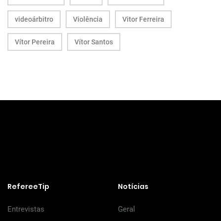
videoárbitro
Violência
Vitor Ferreira
Vítor Pereira
Vítor Santos
RefereeTip
Notícias
Entrevistas
Geral