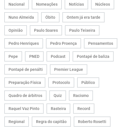
Nacional
Nomeações
Notícias
Núcleos
Nuno Almeida
Óbito
Ontem já era tarde
Opinião
Paulo Soares
Paulo Teixeira
Pedro Henriques
Pedro Proença
Pensamentos
Pepe
PNED
Podcast
Pontapé de baliza
Pontapé de penálti
Premier League
Preparação Física
Protocolo
Público
Quadro de árbitros
Quiz
Racismo
Raquel Vaz Pinto
Rasteira
Record
Regional
Regra do capitão
Roberto Rosetti