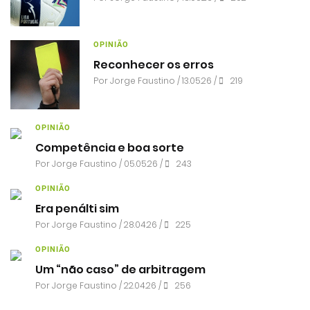
OPINIÃO
Reconhecer os erros
Por
Jorge Faustino
/ 13.05.26 /
219
OPINIÃO
Competência e boa sorte
Por
Jorge Faustino
/ 05.05.26 /
243
OPINIÃO
Era penálti sim
Por
Jorge Faustino
/ 28.04.26 /
225
OPINIÃO
Um “não caso” de arbitragem
Por
Jorge Faustino
/ 22.04.26 /
256