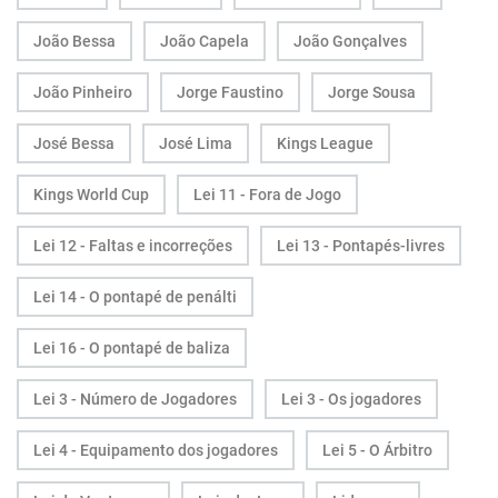
João Bessa
João Capela
João Gonçalves
João Pinheiro
Jorge Faustino
Jorge Sousa
José Bessa
José Lima
Kings League
Kings World Cup
Lei 11 - Fora de Jogo
Lei 12 - Faltas e incorreções
Lei 13 - Pontapés-livres
Lei 14 - O pontapé de penálti
Lei 16 - O pontapé de baliza
Lei 3 - Número de Jogadores
Lei 3 - Os jogadores
Lei 4 - Equipamento dos jogadores
Lei 5 - O Árbitro