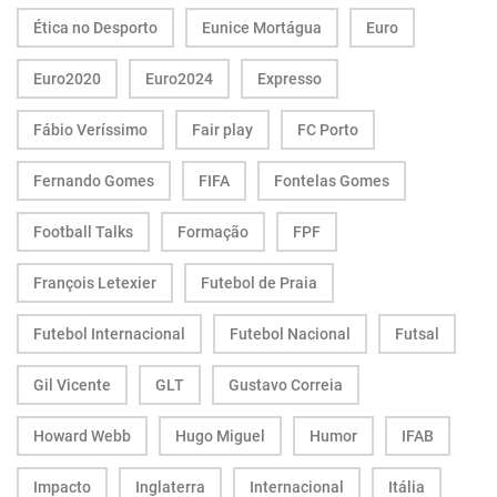
Ética no Desporto
Eunice Mortágua
Euro
Euro2020
Euro2024
Expresso
Fábio Veríssimo
Fair play
FC Porto
Fernando Gomes
FIFA
Fontelas Gomes
Football Talks
Formação
FPF
François Letexier
Futebol de Praia
Futebol Internacional
Futebol Nacional
Futsal
Gil Vicente
GLT
Gustavo Correia
Howard Webb
Hugo Miguel
Humor
IFAB
Impacto
Inglaterra
Internacional
Itália