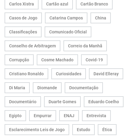
Carlos Xistra
Cartão azul
Cartão Branco
Casos de Jogo
Catarina Campos
China
Classificações
Comunicado Oficial
Conselho de Arbitragem
Correio da Manhã
Corrupção
Cosme Machado
Covid-19
Cristiano Ronaldo
Curiosidades
David Elleray
Di Maria
Diomande
Documentação
Documentário
Duarte Gomes
Eduardo Coelho
Egipto
Empurrar
ENAJ
Entrevista
Esclarecimento Leis de Jogo
Estudo
Ética