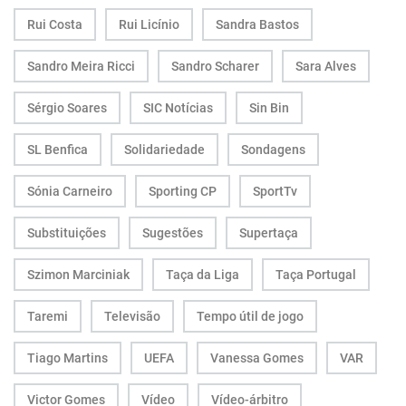
Rui Costa
Rui Licínio
Sandra Bastos
Sandro Meira Ricci
Sandro Scharer
Sara Alves
Sérgio Soares
SIC Notícias
Sin Bin
SL Benfica
Solidariedade
Sondagens
Sónia Carneiro
Sporting CP
SportTv
Substituições
Sugestões
Supertaça
Szimon Marciniak
Taça da Liga
Taça Portugal
Taremi
Televisão
Tempo útil de jogo
Tiago Martins
UEFA
Vanessa Gomes
VAR
Victor Gomes
Vídeo
Vídeo-árbitro