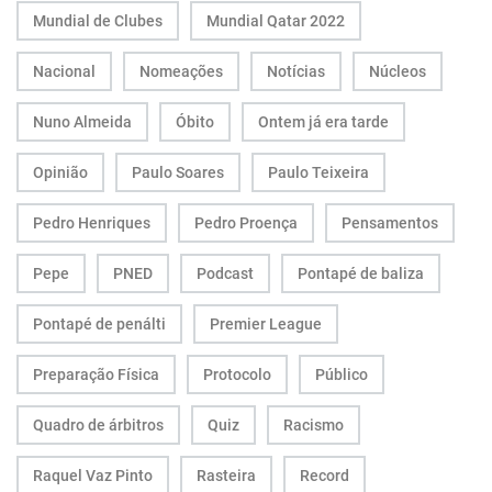
Mundial de Clubes
Mundial Qatar 2022
Nacional
Nomeações
Notícias
Núcleos
Nuno Almeida
Óbito
Ontem já era tarde
Opinião
Paulo Soares
Paulo Teixeira
Pedro Henriques
Pedro Proença
Pensamentos
Pepe
PNED
Podcast
Pontapé de baliza
Pontapé de penálti
Premier League
Preparação Física
Protocolo
Público
Quadro de árbitros
Quiz
Racismo
Raquel Vaz Pinto
Rasteira
Record