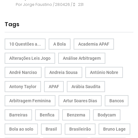
Por
Jorge Faustino
/ 28.04.26 /
231
Tags
10 Questões a...
A Bola
Academia APAF
Alterações Leis Jogo
Análise Arbitragem
André Narciso
Andreia Sousa
António Nobre
Antony Taylor
APAF
Arábia Saudita
Arbitragem Feminina
Artur Soares Dias
Bancos
Barreiras
Benfica
Benzema
Bodycam
Bola ao solo
Brasil
Brasileirão
Bruno Lage