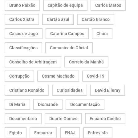
Bruno Paixão
capitão de equipa
Carlos Matos
Carlos Xistra
Cartão azul
Cartão Branco
Casos de Jogo
Catarina Campos
China
Classificações
Comunicado Oficial
Conselho de Arbitragem
Correio da Manhã
Corrupção
Cosme Machado
Covid-19
Cristiano Ronaldo
Curiosidades
David Elleray
Di Maria
Diomande
Documentação
Documentário
Duarte Gomes
Eduardo Coelho
Egipto
Empurrar
ENAJ
Entrevista