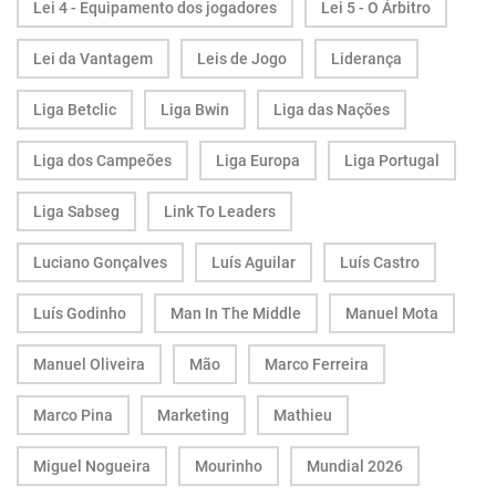
Lei 4 - Equipamento dos jogadores
Lei 5 - O Árbitro
Lei da Vantagem
Leis de Jogo
Liderança
Liga Betclic
Liga Bwin
Liga das Nações
Liga dos Campeões
Liga Europa
Liga Portugal
Liga Sabseg
Link To Leaders
Luciano Gonçalves
Luís Aguilar
Luís Castro
Luís Godinho
Man In The Middle
Manuel Mota
Manuel Oliveira
Mão
Marco Ferreira
Marco Pina
Marketing
Mathieu
Miguel Nogueira
Mourinho
Mundial 2026