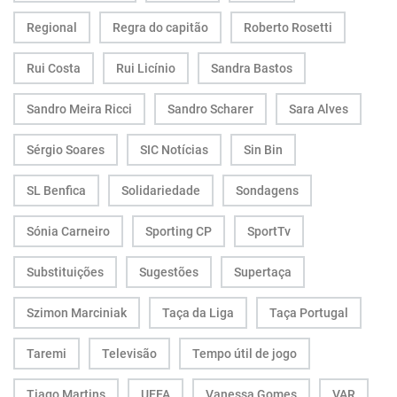
Regional
Regra do capitão
Roberto Rosetti
Rui Costa
Rui Licínio
Sandra Bastos
Sandro Meira Ricci
Sandro Scharer
Sara Alves
Sérgio Soares
SIC Notícias
Sin Bin
SL Benfica
Solidariedade
Sondagens
Sónia Carneiro
Sporting CP
SportTv
Substituições
Sugestões
Supertaça
Szimon Marciniak
Taça da Liga
Taça Portugal
Taremi
Televisão
Tempo útil de jogo
Tiago Martins
UEFA
Vanessa Gomes
VAR