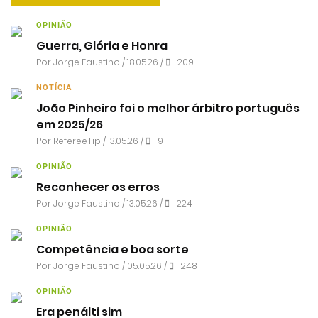
OPINIÃO
Guerra, Glória e Honra
Por
Jorge Faustino
/ 18.05.26 /
209
NOTÍCIA
João Pinheiro foi o melhor árbitro português
em 2025/26
Por RefereeTip / 13.05.26 /
9
OPINIÃO
Reconhecer os erros
Por
Jorge Faustino
/ 13.05.26 /
224
OPINIÃO
Competência e boa sorte
Por
Jorge Faustino
/ 05.05.26 /
248
OPINIÃO
Era penálti sim