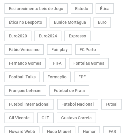
Esclarecimento Leis de Jogo
Estudo
Ética
Ética no Desporto
Eunice Mortágua
Euro
Euro2020
Euro2024
Expresso
Fábio Veríssimo
Fair play
FC Porto
Fernando Gomes
FIFA
Fontelas Gomes
Football Talks
Formação
FPF
François Letexier
Futebol de Praia
Futebol Internacional
Futebol Nacional
Futsal
Gil Vicente
GLT
Gustavo Correia
Howard Webb
Hugo Miguel
Humor
IFAB