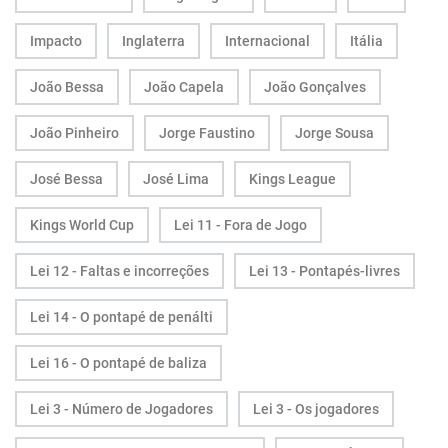
Impacto
Inglaterra
Internacional
Itália
João Bessa
João Capela
João Gonçalves
João Pinheiro
Jorge Faustino
Jorge Sousa
José Bessa
José Lima
Kings League
Kings World Cup
Lei 11 - Fora de Jogo
Lei 12 - Faltas e incorreções
Lei 13 - Pontapés-livres
Lei 14 - O pontapé de penálti
Lei 16 - O pontapé de baliza
Lei 3 - Número de Jogadores
Lei 3 - Os jogadores