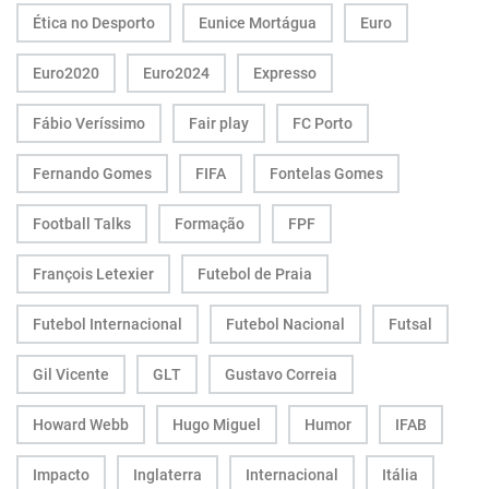
Ética no Desporto
Eunice Mortágua
Euro
Euro2020
Euro2024
Expresso
Fábio Veríssimo
Fair play
FC Porto
Fernando Gomes
FIFA
Fontelas Gomes
Football Talks
Formação
FPF
François Letexier
Futebol de Praia
Futebol Internacional
Futebol Nacional
Futsal
Gil Vicente
GLT
Gustavo Correia
Howard Webb
Hugo Miguel
Humor
IFAB
Impacto
Inglaterra
Internacional
Itália