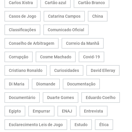
Carlos Xistra
Cartão azul
Cartão Branco
Casos de Jogo
Catarina Campos
China
Classificações
Comunicado Oficial
Conselho de Arbitragem
Correio da Manhã
Corrupção
Cosme Machado
Covid-19
Cristiano Ronaldo
Curiosidades
David Elleray
Di Maria
Diomande
Documentação
Documentário
Duarte Gomes
Eduardo Coelho
Egipto
Empurrar
ENAJ
Entrevista
Esclarecimento Leis de Jogo
Estudo
Ética