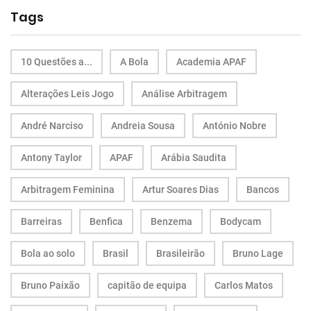
Tags
10 Questões a...
A Bola
Academia APAF
Alterações Leis Jogo
Análise Arbitragem
André Narciso
Andreia Sousa
António Nobre
Antony Taylor
APAF
Arábia Saudita
Arbitragem Feminina
Artur Soares Dias
Bancos
Barreiras
Benfica
Benzema
Bodycam
Bola ao solo
Brasil
Brasileirão
Bruno Lage
Bruno Paixão
capitão de equipa
Carlos Matos