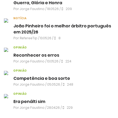
Guerra, Glória e Honra
Por
Jorge Faustino
/ 18.05.26 /
209
NOTÍCIA
João Pinheiro foi o melhor árbitro português
em 2025/26
Por RefereeTip / 13.05.26 /
8
OPINIÃO
Reconhecer os erros
Por
Jorge Faustino
/ 13.05.26 /
224
OPINIÃO
Competência e boa sorte
Por
Jorge Faustino
/ 05.05.26 /
248
OPINIÃO
Era penálti sim
Por
Jorge Faustino
/ 28.04.26 /
229