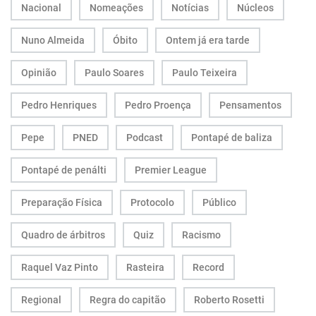
Nacional
Nomeações
Notícias
Núcleos
Nuno Almeida
Óbito
Ontem já era tarde
Opinião
Paulo Soares
Paulo Teixeira
Pedro Henriques
Pedro Proença
Pensamentos
Pepe
PNED
Podcast
Pontapé de baliza
Pontapé de penálti
Premier League
Preparação Física
Protocolo
Público
Quadro de árbitros
Quiz
Racismo
Raquel Vaz Pinto
Rasteira
Record
Regional
Regra do capitão
Roberto Rosetti