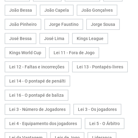
João Bessa
João Capela
João Gonçalves
João Pinheiro
Jorge Faustino
Jorge Sousa
José Bessa
José Lima
Kings League
Kings World Cup
Lei 11 - Fora de Jogo
Lei 12 - Faltas e incorreções
Lei 13 - Pontapés-livres
Lei 14 - O pontapé de penálti
Lei 16 - O pontapé de baliza
Lei 3 - Número de Jogadores
Lei 3 - Os jogadores
Lei 4 - Equipamento dos jogadores
Lei 5 - O Árbitro
Lei da Vantagem
Leis de Jogo
Liderança