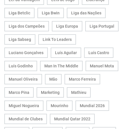
Liga Betclic
Liga Bwin
Liga das Nações
Liga dos Campeões
Liga Europa
Liga Portugal
Liga Sabseg
Link To Leaders
Luciano Gonçalves
Luís Aguilar
Luís Castro
Luís Godinho
Man In The Middle
Manuel Mota
Manuel Oliveira
Mão
Marco Ferreira
Marco Pina
Marketing
Mathieu
Miguel Nogueira
Mourinho
Mundial 2026
Mundial de Clubes
Mundial Qatar 2022