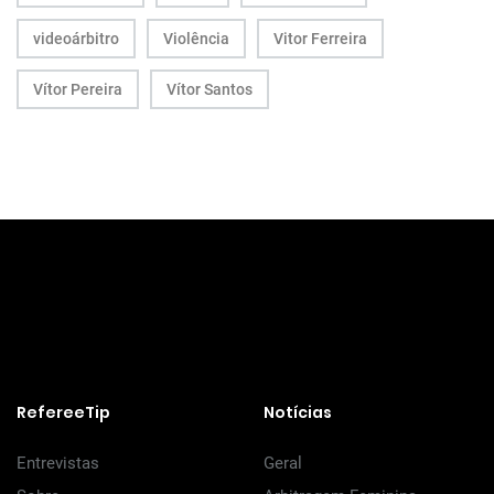
videoárbitro
Violência
Vitor Ferreira
Vítor Pereira
Vítor Santos
RefereeTip
Notícias
Entrevistas
Geral