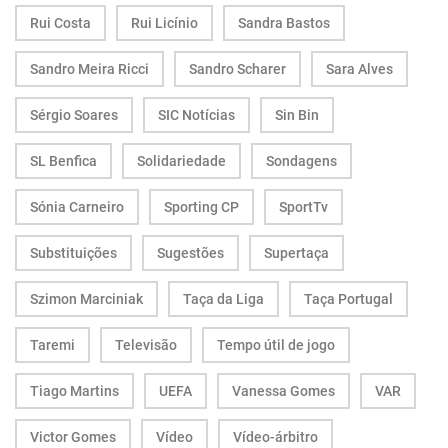
Rui Costa
Rui Licínio
Sandra Bastos
Sandro Meira Ricci
Sandro Scharer
Sara Alves
Sérgio Soares
SIC Notícias
Sin Bin
SL Benfica
Solidariedade
Sondagens
Sónia Carneiro
Sporting CP
SportTv
Substituições
Sugestões
Supertaça
Szimon Marciniak
Taça da Liga
Taça Portugal
Taremi
Televisão
Tempo útil de jogo
Tiago Martins
UEFA
Vanessa Gomes
VAR
Victor Gomes
Vídeo
Vídeo-árbitro