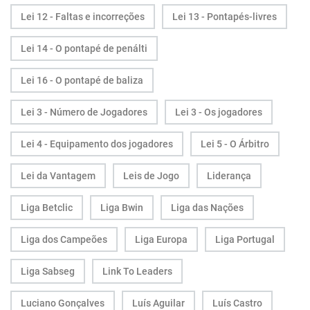
Lei 12 - Faltas e incorreções
Lei 13 - Pontapés-livres
Lei 14 - O pontapé de penálti
Lei 16 - O pontapé de baliza
Lei 3 - Número de Jogadores
Lei 3 - Os jogadores
Lei 4 - Equipamento dos jogadores
Lei 5 - O Árbitro
Lei da Vantagem
Leis de Jogo
Liderança
Liga Betclic
Liga Bwin
Liga das Nações
Liga dos Campeões
Liga Europa
Liga Portugal
Liga Sabseg
Link To Leaders
Luciano Gonçalves
Luís Aguilar
Luís Castro