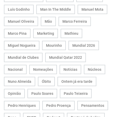
Luís Godinho
Man In The Middle
Manuel Mota
Manuel Oliveira
Mão
Marco Ferreira
Marco Pina
Marketing
Mathieu
Miguel Nogueira
Mourinho
Mundial 2026
Mundial de Clubes
Mundial Qatar 2022
Nacional
Nomeações
Notícias
Núcleos
Nuno Almeida
Óbito
Ontem já era tarde
Opinião
Paulo Soares
Paulo Teixeira
Pedro Henriques
Pedro Proença
Pensamentos