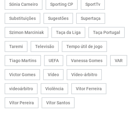
Sónia Carneiro
Sporting CP
SportTv
Substituições
Sugestões
Supertaça
Szimon Marciniak
Taça da Liga
Taça Portugal
Taremi
Televisão
Tempo útil de jogo
Tiago Martins
UEFA
Vanessa Gomes
VAR
Victor Gomes
Vídeo
Vídeo-árbitro
videoárbitro
Violência
Vitor Ferreira
Vítor Pereira
Vítor Santos