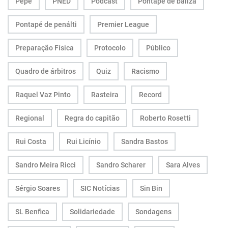
Pepe
PNED
Podcast
Pontapé de baliza
Pontapé de penálti
Premier League
Preparação Física
Protocolo
Público
Quadro de árbitros
Quiz
Racismo
Raquel Vaz Pinto
Rasteira
Record
Regional
Regra do capitão
Roberto Rosetti
Rui Costa
Rui Licínio
Sandra Bastos
Sandro Meira Ricci
Sandro Scharer
Sara Alves
Sérgio Soares
SIC Notícias
Sin Bin
SL Benfica
Solidariedade
Sondagens