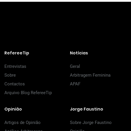
RefereeTip
Notícias
Entrevistas
Geral
Sobre
Arbitragem Feminina
Contactos
APAF
Arquivo Blog RefereeTip
Opinião
Jorge Faustino
Artigos de Opinião
Sobre Jorge Faustino