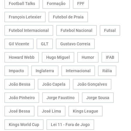
Football Talks
Formação
FPF
François Letexier
Futebol de Praia
Futebol Internacional
Futebol Nacional
Futsal
Gil Vicente
GLT
Gustavo Correia
Howard Webb
Hugo Miguel
Humor
IFAB
Impacto
Inglaterra
Internacional
Itália
João Bessa
João Capela
João Gonçalves
João Pinheiro
Jorge Faustino
Jorge Sousa
José Bessa
José Lima
Kings League
Kings World Cup
Lei 11 - Fora de Jogo