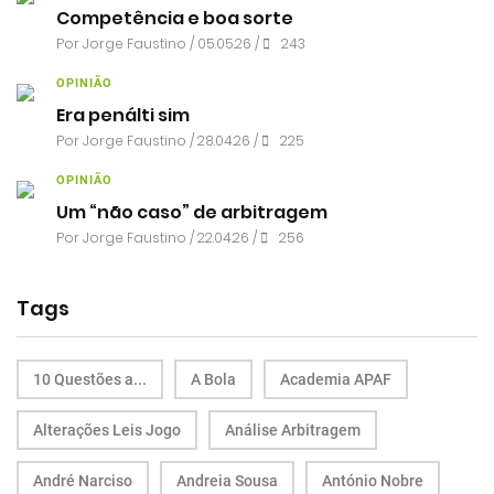
Competência e boa sorte
Por
Jorge Faustino
/ 05.05.26 /
243
OPINIÃO
Era penálti sim
Por
Jorge Faustino
/ 28.04.26 /
225
OPINIÃO
Um “não caso” de arbitragem
Por
Jorge Faustino
/ 22.04.26 /
256
Tags
10 Questões a...
A Bola
Academia APAF
Alterações Leis Jogo
Análise Arbitragem
André Narciso
Andreia Sousa
António Nobre