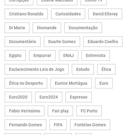
Corrupção
Cosme Machado
Covid-19
Cristiano Ronaldo
Curiosidades
David Elleray
Di Maria
Diomande
Documentação
Documentário
Duarte Gomes
Eduardo Coelho
Egipto
Empurrar
ENAJ
Entrevista
Esclarecimento Leis de Jogo
Estudo
Ética
Ética no Desporto
Eunice Mortágua
Euro
Euro2020
Euro2024
Expresso
Fábio Veríssimo
Fair play
FC Porto
Fernando Gomes
FIFA
Fontelas Gomes