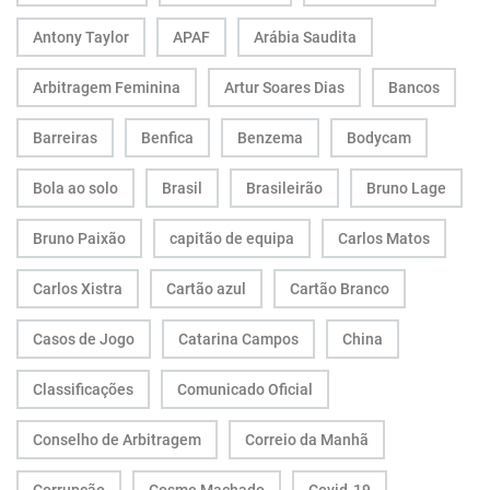
Antony Taylor
APAF
Arábia Saudita
Arbitragem Feminina
Artur Soares Dias
Bancos
Barreiras
Benfica
Benzema
Bodycam
Bola ao solo
Brasil
Brasileirão
Bruno Lage
Bruno Paixão
capitão de equipa
Carlos Matos
Carlos Xistra
Cartão azul
Cartão Branco
Casos de Jogo
Catarina Campos
China
Classificações
Comunicado Oficial
Conselho de Arbitragem
Correio da Manhã