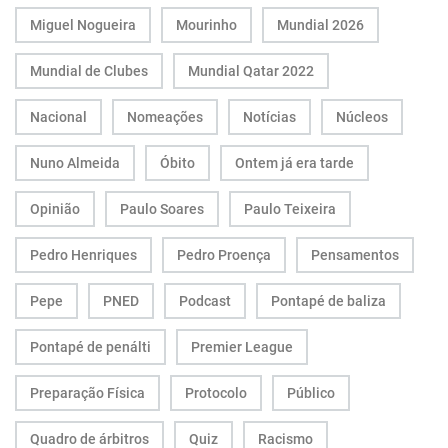
Miguel Nogueira
Mourinho
Mundial 2026
Mundial de Clubes
Mundial Qatar 2022
Nacional
Nomeações
Notícias
Núcleos
Nuno Almeida
Óbito
Ontem já era tarde
Opinião
Paulo Soares
Paulo Teixeira
Pedro Henriques
Pedro Proença
Pensamentos
Pepe
PNED
Podcast
Pontapé de baliza
Pontapé de penálti
Premier League
Preparação Física
Protocolo
Público
Quadro de árbitros
Quiz
Racismo