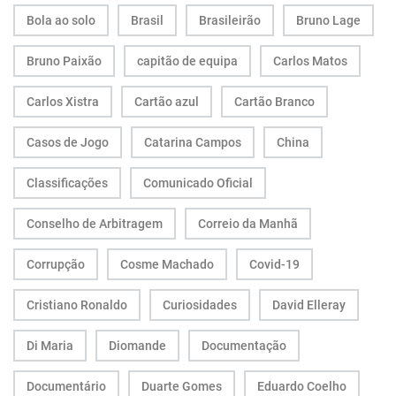
Bola ao solo
Brasil
Brasileirão
Bruno Lage
Bruno Paixão
capitão de equipa
Carlos Matos
Carlos Xistra
Cartão azul
Cartão Branco
Casos de Jogo
Catarina Campos
China
Classificações
Comunicado Oficial
Conselho de Arbitragem
Correio da Manhã
Corrupção
Cosme Machado
Covid-19
Cristiano Ronaldo
Curiosidades
David Elleray
Di Maria
Diomande
Documentação
Documentário
Duarte Gomes
Eduardo Coelho