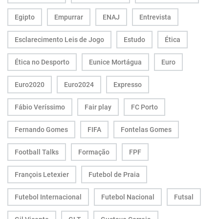
Egipto
Empurrar
ENAJ
Entrevista
Esclarecimento Leis de Jogo
Estudo
Ética
Ética no Desporto
Eunice Mortágua
Euro
Euro2020
Euro2024
Expresso
Fábio Veríssimo
Fair play
FC Porto
Fernando Gomes
FIFA
Fontelas Gomes
Football Talks
Formação
FPF
François Letexier
Futebol de Praia
Futebol Internacional
Futebol Nacional
Futsal