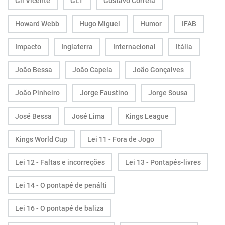
Gil Vicente
GLT
Gustavo Correia
Howard Webb
Hugo Miguel
Humor
IFAB
Impacto
Inglaterra
Internacional
Itália
João Bessa
João Capela
João Gonçalves
João Pinheiro
Jorge Faustino
Jorge Sousa
José Bessa
José Lima
Kings League
Kings World Cup
Lei 11 - Fora de Jogo
Lei 12 - Faltas e incorreções
Lei 13 - Pontapés-livres
Lei 14 - O pontapé de penálti
Lei 16 - O pontapé de baliza