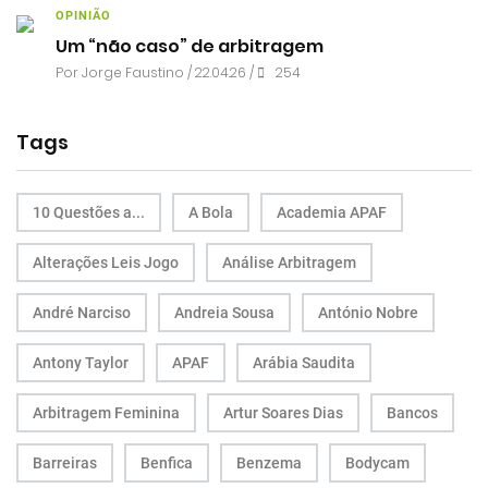
OPINIÃO
Um “não caso” de arbitragem
Por
Jorge Faustino
/ 22.04.26 /
254
Tags
10 Questões a...
A Bola
Academia APAF
Alterações Leis Jogo
Análise Arbitragem
André Narciso
Andreia Sousa
António Nobre
Antony Taylor
APAF
Arábia Saudita
Arbitragem Feminina
Artur Soares Dias
Bancos
Barreiras
Benfica
Benzema
Bodycam