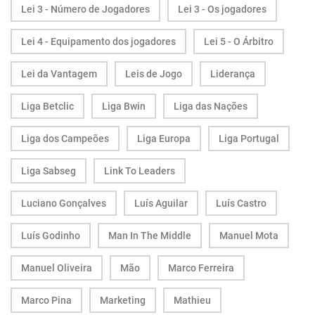
Lei 3 - Número de Jogadores
Lei 3 - Os jogadores
Lei 4 - Equipamento dos jogadores
Lei 5 - O Árbitro
Lei da Vantagem
Leis de Jogo
Liderança
Liga Betclic
Liga Bwin
Liga das Nações
Liga dos Campeões
Liga Europa
Liga Portugal
Liga Sabseg
Link To Leaders
Luciano Gonçalves
Luís Aguilar
Luís Castro
Luís Godinho
Man In The Middle
Manuel Mota
Manuel Oliveira
Mão
Marco Ferreira
Marco Pina
Marketing
Mathieu