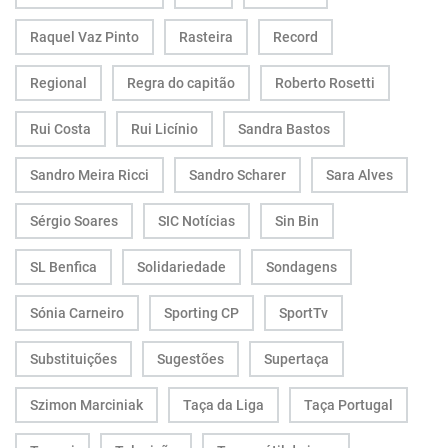
Raquel Vaz Pinto
Rasteira
Record
Regional
Regra do capitão
Roberto Rosetti
Rui Costa
Rui Licínio
Sandra Bastos
Sandro Meira Ricci
Sandro Scharer
Sara Alves
Sérgio Soares
SIC Notícias
Sin Bin
SL Benfica
Solidariedade
Sondagens
Sónia Carneiro
Sporting CP
SportTv
Substituições
Sugestões
Supertaça
Szimon Marciniak
Taça da Liga
Taça Portugal