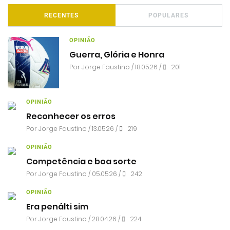
RECENTES
POPULARES
OPINIÃO
Guerra, Glória e Honra
Por
Jorge Faustino
/ 18.05.26 /
201
OPINIÃO
Reconhecer os erros
Por
Jorge Faustino
/ 13.05.26 /
219
OPINIÃO
Competência e boa sorte
Por
Jorge Faustino
/ 05.05.26 /
242
OPINIÃO
Era penálti sim
Por
Jorge Faustino
/ 28.04.26 /
224