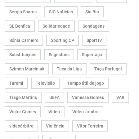
Sérgio Soares
SIC Notícias
Sin Bin
SL Benfica
Solidariedade
Sondagens
Sónia Carneiro
Sporting CP
SportTv
Substituições
Sugestões
Supertaça
Szimon Marciniak
Taça da Liga
Taça Portugal
Taremi
Televisão
Tempo útil de jogo
Tiago Martins
UEFA
Vanessa Gomes
VAR
Victor Gomes
Vídeo
Vídeo-árbitro
videoárbitro
Violência
Vitor Ferreira