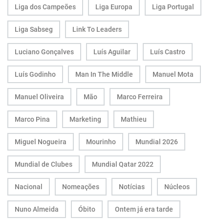
Liga dos Campeões
Liga Europa
Liga Portugal
Liga Sabseg
Link To Leaders
Luciano Gonçalves
Luís Aguilar
Luís Castro
Luís Godinho
Man In The Middle
Manuel Mota
Manuel Oliveira
Mão
Marco Ferreira
Marco Pina
Marketing
Mathieu
Miguel Nogueira
Mourinho
Mundial 2026
Mundial de Clubes
Mundial Qatar 2022
Nacional
Nomeações
Notícias
Núcleos
Nuno Almeida
Óbito
Ontem já era tarde