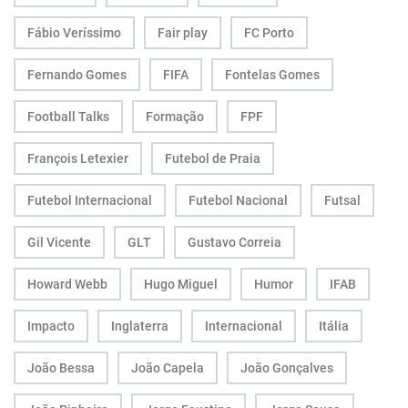
Fábio Veríssimo
Fair play
FC Porto
Fernando Gomes
FIFA
Fontelas Gomes
Football Talks
Formação
FPF
François Letexier
Futebol de Praia
Futebol Internacional
Futebol Nacional
Futsal
Gil Vicente
GLT
Gustavo Correia
Howard Webb
Hugo Miguel
Humor
IFAB
Impacto
Inglaterra
Internacional
Itália
João Bessa
João Capela
João Gonçalves