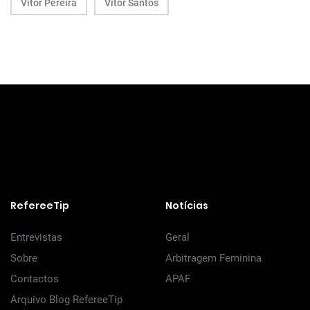
Vítor Pereira
Vítor Santos
RefereeTip
Notícias
Entrevistas
Geral
Sobre
Arbitragem Feminina
Contactos
APAF
Arquivo Blog RefereeTip