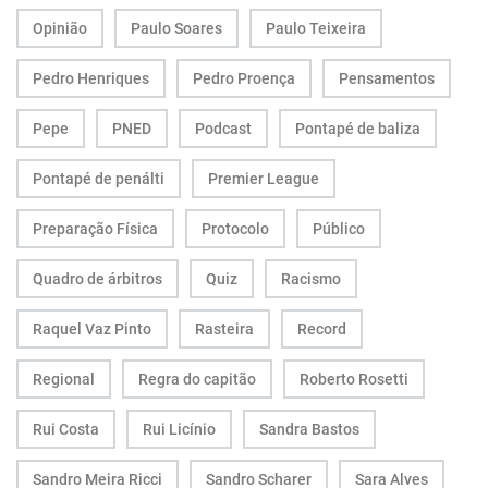
Opinião
Paulo Soares
Paulo Teixeira
Pedro Henriques
Pedro Proença
Pensamentos
Pepe
PNED
Podcast
Pontapé de baliza
Pontapé de penálti
Premier League
Preparação Física
Protocolo
Público
Quadro de árbitros
Quiz
Racismo
Raquel Vaz Pinto
Rasteira
Record
Regional
Regra do capitão
Roberto Rosetti
Rui Costa
Rui Licínio
Sandra Bastos
Sandro Meira Ricci
Sandro Scharer
Sara Alves