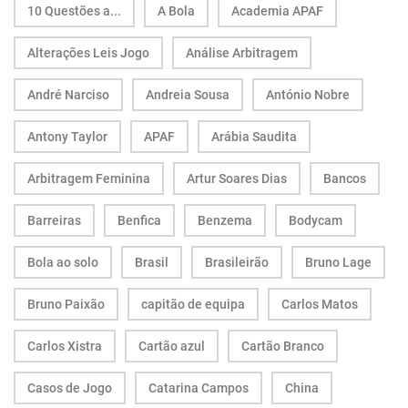
10 Questões a...
A Bola
Academia APAF
Alterações Leis Jogo
Análise Arbitragem
André Narciso
Andreia Sousa
António Nobre
Antony Taylor
APAF
Arábia Saudita
Arbitragem Feminina
Artur Soares Dias
Bancos
Barreiras
Benfica
Benzema
Bodycam
Bola ao solo
Brasil
Brasileirão
Bruno Lage
Bruno Paixão
capitão de equipa
Carlos Matos
Carlos Xistra
Cartão azul
Cartão Branco
Casos de Jogo
Catarina Campos
China