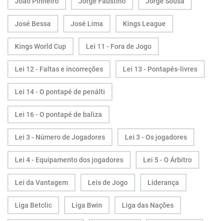
João Pinheiro
Jorge Faustino
Jorge Sousa
José Bessa
José Lima
Kings League
Kings World Cup
Lei 11 - Fora de Jogo
Lei 12 - Faltas e incorreções
Lei 13 - Pontapés-livres
Lei 14 - O pontapé de penálti
Lei 16 - O pontapé de baliza
Lei 3 - Número de Jogadores
Lei 3 - Os jogadores
Lei 4 - Equipamento dos jogadores
Lei 5 - O Árbitro
Lei da Vantagem
Leis de Jogo
Liderança
Liga Betclic
Liga Bwin
Liga das Nações