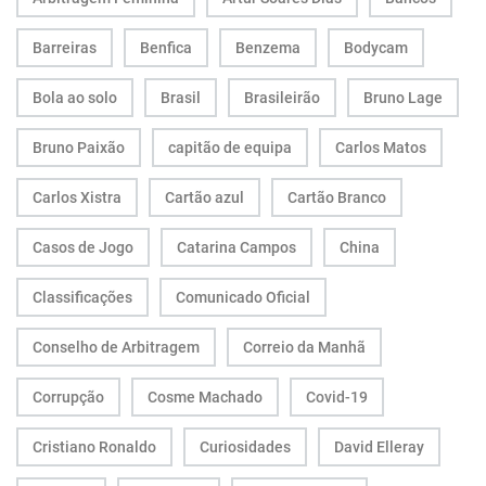
Barreiras
Benfica
Benzema
Bodycam
Bola ao solo
Brasil
Brasileirão
Bruno Lage
Bruno Paixão
capitão de equipa
Carlos Matos
Carlos Xistra
Cartão azul
Cartão Branco
Casos de Jogo
Catarina Campos
China
Classificações
Comunicado Oficial
Conselho de Arbitragem
Correio da Manhã
Corrupção
Cosme Machado
Covid-19
Cristiano Ronaldo
Curiosidades
David Elleray