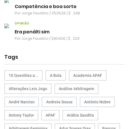
Competência e boa sorte
Por
Jorge Faustino
/ 05.05.26 /
248
OPINIÃO
Era penálti sim
Por
Jorge Faustino
/ 28.04.26 /
229
Tags
10 Questões a...
A Bola
Academia APAF
Alterações Leis Jogo
Análise Arbitragem
André Narciso
Andreia Sousa
António Nobre
Antony Taylor
APAF
Arábia Saudita
Arbitragem Feminina
Artur Soares Dias
Bancos