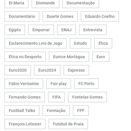
Di Maria
Diomande
Documentação
Documentário
Duarte Gomes
Eduardo Coelho
Egipto
Empurrar
ENAJ
Entrevista
Esclarecimento Leis de Jogo
Estudo
Ética
Ética no Desporto
Eunice Mortágua
Euro
Euro2020
Euro2024
Expresso
Fábio Veríssimo
Fair play
FC Porto
Fernando Gomes
FIFA
Fontelas Gomes
Football Talks
Formação
FPF
François Letexier
Futebol de Praia