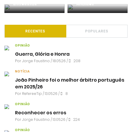
Entrevistas
Análises
RECENTES
POPULARES
OPINIÃO
Guerra, Glória e Honra
Por
Jorge Faustino
/ 18.05.26 /
208
NOTÍCIA
João Pinheiro foi o melhor árbitro português
em 2025/26
Por RefereeTip / 13.05.26 /
8
OPINIÃO
Reconhecer os erros
Por
Jorge Faustino
/ 13.05.26 /
224
OPINIÃO