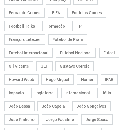
Fernando Gomes
FIFA
Fontelas Gomes
Football Talks
Formação
FPF
François Letexier
Futebol de Praia
Futebol Internacional
Futebol Nacional
Futsal
Gil Vicente
GLT
Gustavo Correia
Howard Webb
Hugo Miguel
Humor
IFAB
Impacto
Inglaterra
Internacional
Itália
João Bessa
João Capela
João Gonçalves
João Pinheiro
Jorge Faustino
Jorge Sousa