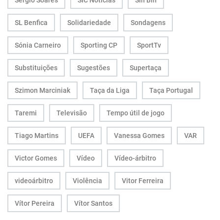
Sérgio Soares
SIC Notícias
Sin Bin
SL Benfica
Solidariedade
Sondagens
Sónia Carneiro
Sporting CP
SportTv
Substituições
Sugestões
Supertaça
Szimon Marciniak
Taça da Liga
Taça Portugal
Taremi
Televisão
Tempo útil de jogo
Tiago Martins
UEFA
Vanessa Gomes
VAR
Victor Gomes
Vídeo
Vídeo-árbitro
videoárbitro
Violência
Vitor Ferreira
Vítor Pereira
Vítor Santos