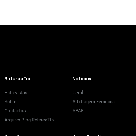
RefereeTip
Notícias
Entrevistas
Geral
Sobre
Arbitragem Feminina
Contactos
APAF
Arquivo Blog RefereeTip