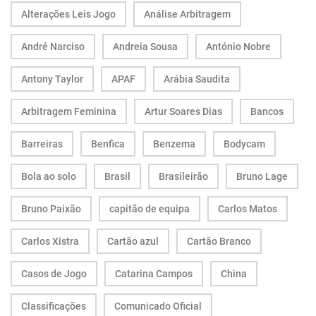
Alterações Leis Jogo
Análise Arbitragem
André Narciso
Andreia Sousa
António Nobre
Antony Taylor
APAF
Arábia Saudita
Arbitragem Feminina
Artur Soares Dias
Bancos
Barreiras
Benfica
Benzema
Bodycam
Bola ao solo
Brasil
Brasileirão
Bruno Lage
Bruno Paixão
capitão de equipa
Carlos Matos
Carlos Xistra
Cartão azul
Cartão Branco
Casos de Jogo
Catarina Campos
China
Classificações
Comunicado Oficial