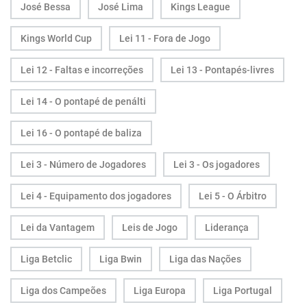
José Bessa
José Lima
Kings League
Kings World Cup
Lei 11 - Fora de Jogo
Lei 12 - Faltas e incorreções
Lei 13 - Pontapés-livres
Lei 14 - O pontapé de penálti
Lei 16 - O pontapé de baliza
Lei 3 - Número de Jogadores
Lei 3 - Os jogadores
Lei 4 - Equipamento dos jogadores
Lei 5 - O Árbitro
Lei da Vantagem
Leis de Jogo
Liderança
Liga Betclic
Liga Bwin
Liga das Nações
Liga dos Campeões
Liga Europa
Liga Portugal