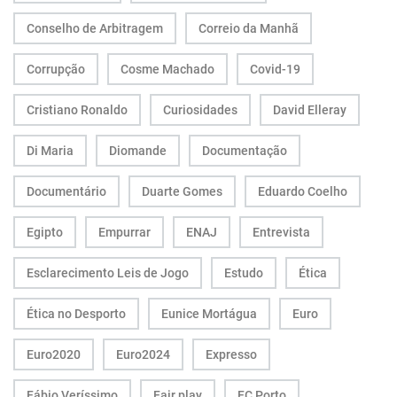
Conselho de Arbitragem
Correio da Manhã
Corrupção
Cosme Machado
Covid-19
Cristiano Ronaldo
Curiosidades
David Elleray
Di Maria
Diomande
Documentação
Documentário
Duarte Gomes
Eduardo Coelho
Egipto
Empurrar
ENAJ
Entrevista
Esclarecimento Leis de Jogo
Estudo
Ética
Ética no Desporto
Eunice Mortágua
Euro
Euro2020
Euro2024
Expresso
Fábio Veríssimo
Fair play
FC Porto