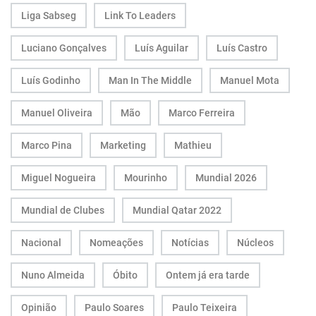
Liga Sabseg
Link To Leaders
Luciano Gonçalves
Luís Aguilar
Luís Castro
Luís Godinho
Man In The Middle
Manuel Mota
Manuel Oliveira
Mão
Marco Ferreira
Marco Pina
Marketing
Mathieu
Miguel Nogueira
Mourinho
Mundial 2026
Mundial de Clubes
Mundial Qatar 2022
Nacional
Nomeações
Notícias
Núcleos
Nuno Almeida
Óbito
Ontem já era tarde
Opinião
Paulo Soares
Paulo Teixeira