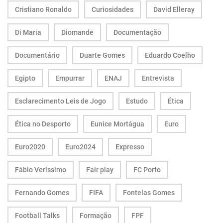
Cristiano Ronaldo
Curiosidades
David Elleray
Di Maria
Diomande
Documentação
Documentário
Duarte Gomes
Eduardo Coelho
Egipto
Empurrar
ENAJ
Entrevista
Esclarecimento Leis de Jogo
Estudo
Ética
Ética no Desporto
Eunice Mortágua
Euro
Euro2020
Euro2024
Expresso
Fábio Veríssimo
Fair play
FC Porto
Fernando Gomes
FIFA
Fontelas Gomes
Football Talks
Formação
FPF