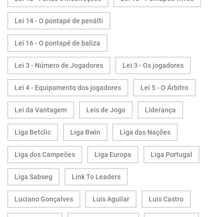
Lei 14 - O pontapé de penálti
Lei 16 - O pontapé de baliza
Lei 3 - Número de Jogadores
Lei 3 - Os jogadores
Lei 4 - Equipamento dos jogadores
Lei 5 - O Árbitro
Lei da Vantagem
Leis de Jogo
Liderança
Liga Betclic
Liga Bwin
Liga das Nações
Liga dos Campeões
Liga Europa
Liga Portugal
Liga Sabseg
Link To Leaders
Luciano Gonçalves
Luís Aguilar
Luís Castro