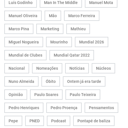
Luís Godinho
Man In The Middle
Manuel Mota
Manuel Oliveira
Mão
Marco Ferreira
Marco Pina
Marketing
Mathieu
Miguel Nogueira
Mourinho
Mundial 2026
Mundial de Clubes
Mundial Qatar 2022
Nacional
Nomeações
Notícias
Núcleos
Nuno Almeida
Óbito
Ontem já era tarde
Opinião
Paulo Soares
Paulo Teixeira
Pedro Henriques
Pedro Proença
Pensamentos
Pepe
PNED
Podcast
Pontapé de baliza