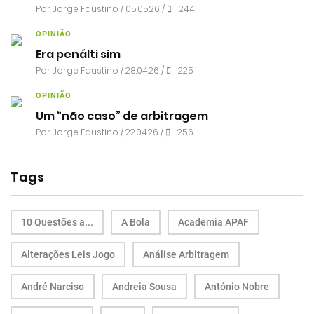
Por
Jorge Faustino
/ 05.05.26 /
244
OPINIÃO
Era penálti sim
Por
Jorge Faustino
/ 28.04.26 /
225
OPINIÃO
Um “não caso” de arbitragem
Por
Jorge Faustino
/ 22.04.26 /
256
Tags
10 Questões a...
A Bola
Academia APAF
Alterações Leis Jogo
Análise Arbitragem
André Narciso
Andreia Sousa
António Nobre