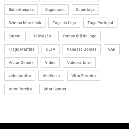
Substituições
Sugestões
Supertaça
Szimon Marciniak
Taça da Liga
Taça Portugal
Taremi
Televisão
Tempo útil de jogo
Tiago Martins
UEFA
Vanessa Gomes
VAR
Victor Gomes
Vídeo
Vídeo-árbitro
videoárbitro
Violência
Vitor Ferreira
Vítor Pereira
Vítor Santos