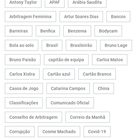
Antony Taylor
APAF
Arábia Saudita
Arbitragem Feminina
Artur Soares Dias
Bancos
Barreiras
Benfica
Benzema
Bodycam
Bola ao solo
Brasil
Brasileirão
Bruno Lage
Bruno Paixão
capitão de equipa
Carlos Matos
Carlos Xistra
Cartão azul
Cartão Branco
Casos de Jogo
Catarina Campos
China
Classificações
Comunicado Oficial
Conselho de Arbitragem
Correio da Manhã
Corrupção
Cosme Machado
Covid-19