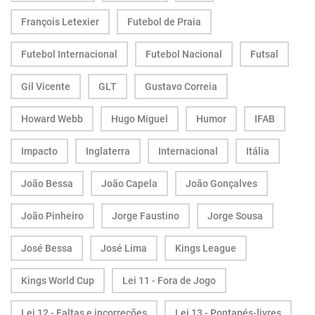
François Letexier
Futebol de Praia
Futebol Internacional
Futebol Nacional
Futsal
Gil Vicente
GLT
Gustavo Correia
Howard Webb
Hugo Miguel
Humor
IFAB
Impacto
Inglaterra
Internacional
Itália
João Bessa
João Capela
João Gonçalves
João Pinheiro
Jorge Faustino
Jorge Sousa
José Bessa
José Lima
Kings League
Kings World Cup
Lei 11 - Fora de Jogo
Lei 12 - Faltas e incorreções
Lei 13 - Pontapés-livres