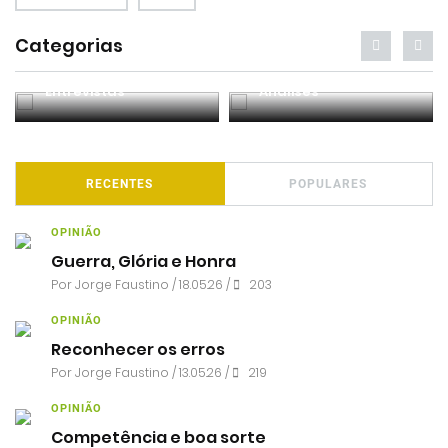
Categorias
Entrevistas
Análises
RECENTES
POPULARES
OPINIÃO
Guerra, Glória e Honra
Por
Jorge Faustino
/ 18.05.26 /
203
OPINIÃO
Reconhecer os erros
Por
Jorge Faustino
/ 13.05.26 /
219
OPINIÃO
Competência e boa sorte