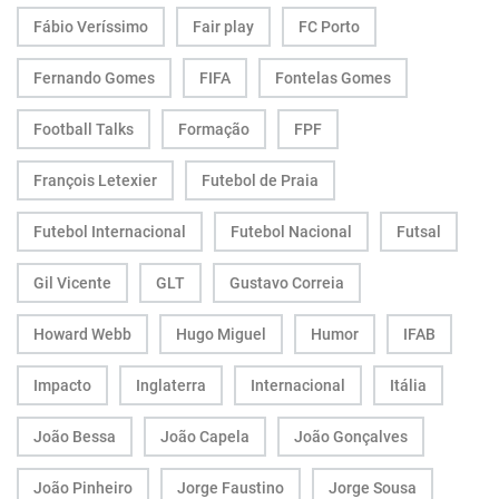
Fábio Veríssimo
Fair play
FC Porto
Fernando Gomes
FIFA
Fontelas Gomes
Football Talks
Formação
FPF
François Letexier
Futebol de Praia
Futebol Internacional
Futebol Nacional
Futsal
Gil Vicente
GLT
Gustavo Correia
Howard Webb
Hugo Miguel
Humor
IFAB
Impacto
Inglaterra
Internacional
Itália
João Bessa
João Capela
João Gonçalves
João Pinheiro
Jorge Faustino
Jorge Sousa