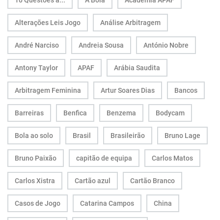
10 Questões a...
A Bola
Academia APAF
Alterações Leis Jogo
Análise Arbitragem
André Narciso
Andreia Sousa
António Nobre
Antony Taylor
APAF
Arábia Saudita
Arbitragem Feminina
Artur Soares Dias
Bancos
Barreiras
Benfica
Benzema
Bodycam
Bola ao solo
Brasil
Brasileirão
Bruno Lage
Bruno Paixão
capitão de equipa
Carlos Matos
Carlos Xistra
Cartão azul
Cartão Branco
Casos de Jogo
Catarina Campos
China