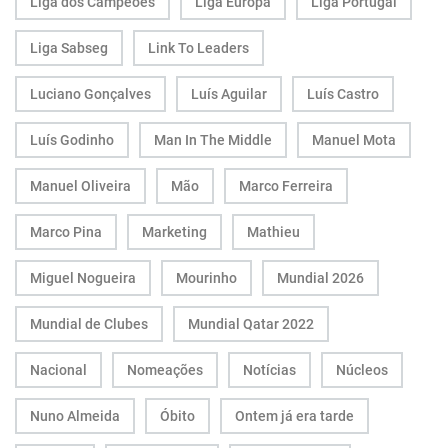
Liga dos Campeões
Liga Europa
Liga Portugal
Liga Sabseg
Link To Leaders
Luciano Gonçalves
Luís Aguilar
Luís Castro
Luís Godinho
Man In The Middle
Manuel Mota
Manuel Oliveira
Mão
Marco Ferreira
Marco Pina
Marketing
Mathieu
Miguel Nogueira
Mourinho
Mundial 2026
Mundial de Clubes
Mundial Qatar 2022
Nacional
Nomeações
Notícias
Núcleos
Nuno Almeida
Óbito
Ontem já era tarde