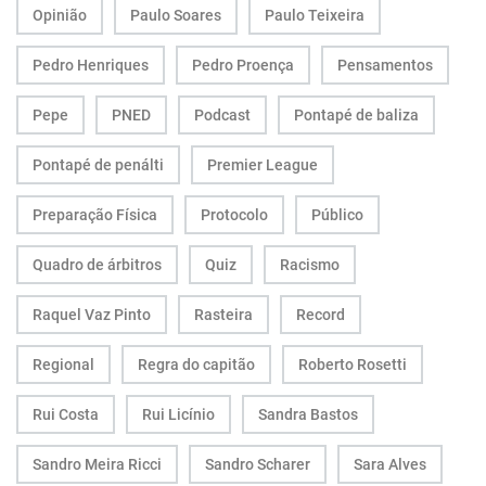
Opinião
Paulo Soares
Paulo Teixeira
Pedro Henriques
Pedro Proença
Pensamentos
Pepe
PNED
Podcast
Pontapé de baliza
Pontapé de penálti
Premier League
Preparação Física
Protocolo
Público
Quadro de árbitros
Quiz
Racismo
Raquel Vaz Pinto
Rasteira
Record
Regional
Regra do capitão
Roberto Rosetti
Rui Costa
Rui Licínio
Sandra Bastos
Sandro Meira Ricci
Sandro Scharer
Sara Alves