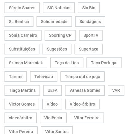
Sérgio Soares
SIC Notícias
Sin Bin
SL Benfica
Solidariedade
Sondagens
Sónia Carneiro
Sporting CP
SportTv
Substituições
Sugestões
Supertaça
Szimon Marciniak
Taça da Liga
Taça Portugal
Taremi
Televisão
Tempo útil de jogo
Tiago Martins
UEFA
Vanessa Gomes
VAR
Victor Gomes
Vídeo
Vídeo-árbitro
videoárbitro
Violência
Vitor Ferreira
Vítor Pereira
Vítor Santos