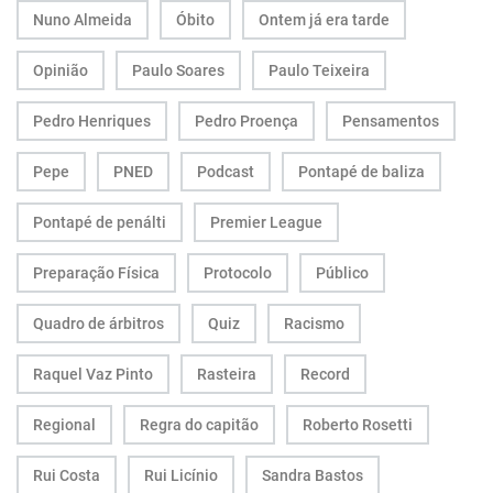
Nuno Almeida
Óbito
Ontem já era tarde
Opinião
Paulo Soares
Paulo Teixeira
Pedro Henriques
Pedro Proença
Pensamentos
Pepe
PNED
Podcast
Pontapé de baliza
Pontapé de penálti
Premier League
Preparação Física
Protocolo
Público
Quadro de árbitros
Quiz
Racismo
Raquel Vaz Pinto
Rasteira
Record
Regional
Regra do capitão
Roberto Rosetti
Rui Costa
Rui Licínio
Sandra Bastos