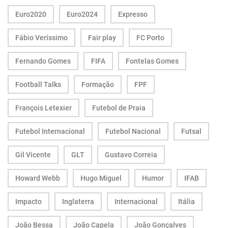
Euro2020
Euro2024
Expresso
Fábio Veríssimo
Fair play
FC Porto
Fernando Gomes
FIFA
Fontelas Gomes
Football Talks
Formação
FPF
François Letexier
Futebol de Praia
Futebol Internacional
Futebol Nacional
Futsal
Gil Vicente
GLT
Gustavo Correia
Howard Webb
Hugo Miguel
Humor
IFAB
Impacto
Inglaterra
Internacional
Itália
João Bessa
João Capela
João Gonçalves