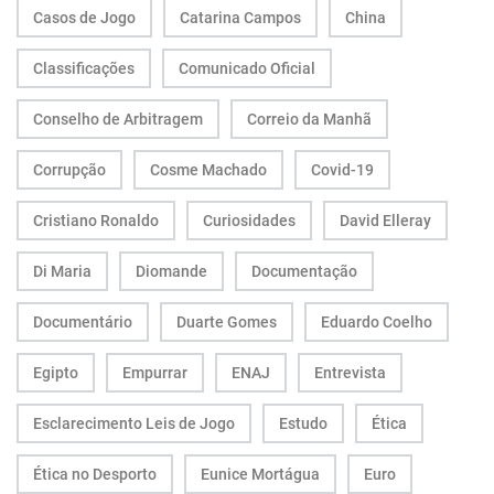
Casos de Jogo
Catarina Campos
China
Classificações
Comunicado Oficial
Conselho de Arbitragem
Correio da Manhã
Corrupção
Cosme Machado
Covid-19
Cristiano Ronaldo
Curiosidades
David Elleray
Di Maria
Diomande
Documentação
Documentário
Duarte Gomes
Eduardo Coelho
Egipto
Empurrar
ENAJ
Entrevista
Esclarecimento Leis de Jogo
Estudo
Ética
Ética no Desporto
Eunice Mortágua
Euro