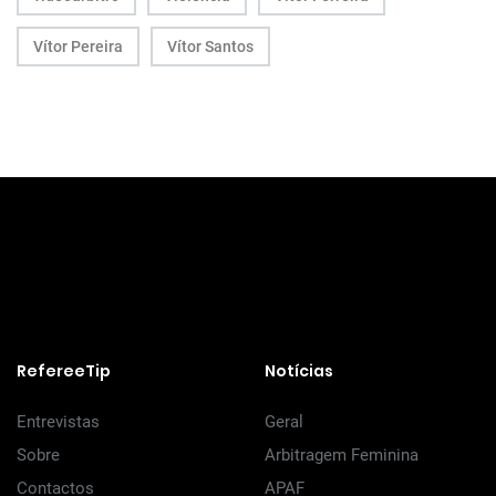
Vítor Pereira
Vítor Santos
RefereeTip
Notícias
Entrevistas
Geral
Sobre
Arbitragem Feminina
Contactos
APAF