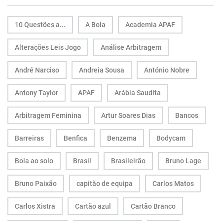
10 Questões a...
A Bola
Academia APAF
Alterações Leis Jogo
Análise Arbitragem
André Narciso
Andreia Sousa
António Nobre
Antony Taylor
APAF
Arábia Saudita
Arbitragem Feminina
Artur Soares Dias
Bancos
Barreiras
Benfica
Benzema
Bodycam
Bola ao solo
Brasil
Brasileirão
Bruno Lage
Bruno Paixão
capitão de equipa
Carlos Matos
Carlos Xistra
Cartão azul
Cartão Branco