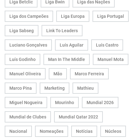
Liga Betclic
Liga Bwin
Liga das Nações
Liga dos Campeões
Liga Europa
Liga Portugal
Liga Sabseg
Link To Leaders
Luciano Gonçalves
Luís Aguilar
Luís Castro
Luís Godinho
Man In The Middle
Manuel Mota
Manuel Oliveira
Mão
Marco Ferreira
Marco Pina
Marketing
Mathieu
Miguel Nogueira
Mourinho
Mundial 2026
Mundial de Clubes
Mundial Qatar 2022
Nacional
Nomeações
Notícias
Núcleos