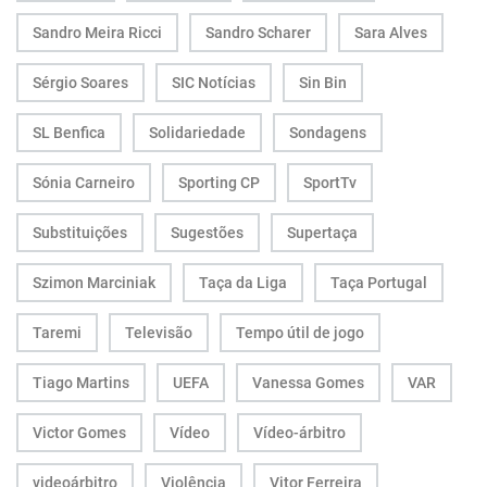
Sandro Meira Ricci
Sandro Scharer
Sara Alves
Sérgio Soares
SIC Notícias
Sin Bin
SL Benfica
Solidariedade
Sondagens
Sónia Carneiro
Sporting CP
SportTv
Substituições
Sugestões
Supertaça
Szimon Marciniak
Taça da Liga
Taça Portugal
Taremi
Televisão
Tempo útil de jogo
Tiago Martins
UEFA
Vanessa Gomes
VAR
Victor Gomes
Vídeo
Vídeo-árbitro
videoárbitro
Violência
Vitor Ferreira