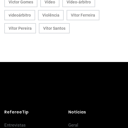
Victor Gomes
Vídeo
Vídeo-árbitro
videoárbitro
Violência
Vitor Ferreira
Vítor Pereira
Vítor Santos
RefereeTip
Notícias
Entrevistas
Geral