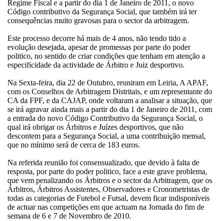
Regime Fiscal e a partir do dia 1 de Janeiro de 2011, o novo
Código contributivo da Segurança Social, que também irá ter
consequências muito gravosas para o sector da arbitragem.
Este processo decorre há mais de 4 anos, não tendo tido a
evolução desejada, apesar de promessas por parte do poder
politico, no sentido de criar condições que tenham em atenção a
especificidade da actividade de Árbitro e Juiz desportivo.
Na Sexta-feira, dia 22 de Outubro, reuniram em Leiria, A APAF,
com os Conselhos de Arbitragem Distritais, e um representante do
CA da FPF, e da CAJAP, onde voltaram a analisar a situação, que
se irá agravar ainda mais a partir do dia 1 de Janeiro de 2011, com
a entrada do novo Código Contributivo da Segurança Social, o
qual irá obrigar os Árbitros e Juízes desportivos, que não
descontem para a Segurança Social, a uma contribuição mensal,
que no mínimo será de cerca de 183 euros.
Na referida reunião foi consensualizado, que devido à falta de
resposta, por parte do poder politico, face a este grave problema,
que vem penalizando os Árbitros e o sector da Arbitragem, que os
Árbitros, Árbitros Assistentes, Observadores e Cronometristas de
todas as categorias de Futebol e Futsal, devem ficar indisponíveis
de actuar nas competições em que actuam na Jornada do fim de
semana de 6 e 7 de Novembro de 2010.