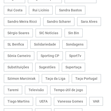
Rui Costa
Rui Licínio
Sandra Bastos
Sandro Meira Ricci
Sandro Scharer
Sara Alves
Sérgio Soares
SIC Notícias
Sin Bin
SL Benfica
Solidariedade
Sondagens
Sónia Carneiro
Sporting CP
SportTv
Substituições
Sugestões
Supertaça
Szimon Marciniak
Taça da Liga
Taça Portugal
Taremi
Televisão
Tempo útil de jogo
Tiago Martins
UEFA
Vanessa Gomes
VAR