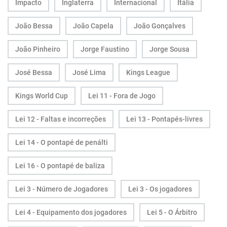
Impacto
Inglaterra
Internacional
Itália
João Bessa
João Capela
João Gonçalves
João Pinheiro
Jorge Faustino
Jorge Sousa
José Bessa
José Lima
Kings League
Kings World Cup
Lei 11 - Fora de Jogo
Lei 12 - Faltas e incorreções
Lei 13 - Pontapés-livres
Lei 14 - O pontapé de penálti
Lei 16 - O pontapé de baliza
Lei 3 - Número de Jogadores
Lei 3 - Os jogadores
Lei 4 - Equipamento dos jogadores
Lei 5 - O Árbitro