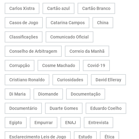
Carlos Xistra
Cartão azul
Cartão Branco
Casos de Jogo
Catarina Campos
China
Classificações
Comunicado Oficial
Conselho de Arbitragem
Correio da Manhã
Corrupção
Cosme Machado
Covid-19
Cristiano Ronaldo
Curiosidades
David Elleray
Di Maria
Diomande
Documentação
Documentário
Duarte Gomes
Eduardo Coelho
Egipto
Empurrar
ENAJ
Entrevista
Esclarecimento Leis de Jogo
Estudo
Ética