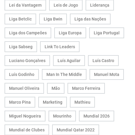
Lei da Vantagem
Leis de Jogo
Liderança
Liga Betclic
Liga Bwin
Liga das Nações
Liga dos Campeões
Liga Europa
Liga Portugal
Liga Sabseg
Link To Leaders
Luciano Gonçalves
Luís Aguilar
Luís Castro
Luís Godinho
Man In The Middle
Manuel Mota
Manuel Oliveira
Mão
Marco Ferreira
Marco Pina
Marketing
Mathieu
Miguel Nogueira
Mourinho
Mundial 2026
Mundial de Clubes
Mundial Qatar 2022