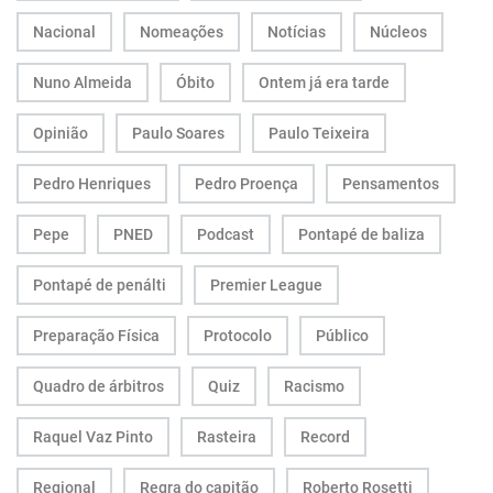
Nacional
Nomeações
Notícias
Núcleos
Nuno Almeida
Óbito
Ontem já era tarde
Opinião
Paulo Soares
Paulo Teixeira
Pedro Henriques
Pedro Proença
Pensamentos
Pepe
PNED
Podcast
Pontapé de baliza
Pontapé de penálti
Premier League
Preparação Física
Protocolo
Público
Quadro de árbitros
Quiz
Racismo
Raquel Vaz Pinto
Rasteira
Record
Regional
Regra do capitão
Roberto Rosetti