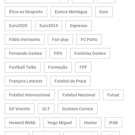
Ética no Desporto
Eunice Mortágua
Euro
Euro2020
Euro2024
Expresso
Fábio Veríssimo
Fair play
FC Porto
Fernando Gomes
FIFA
Fontelas Gomes
Football Talks
Formação
FPF
François Letexier
Futebol de Praia
Futebol Internacional
Futebol Nacional
Futsal
Gil Vicente
GLT
Gustavo Correia
Howard Webb
Hugo Miguel
Humor
IFAB