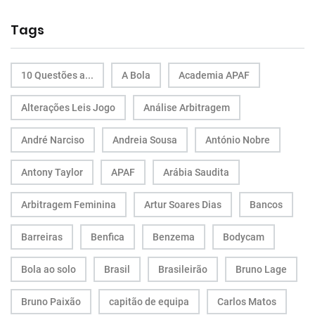
Tags
10 Questões a...
A Bola
Academia APAF
Alterações Leis Jogo
Análise Arbitragem
André Narciso
Andreia Sousa
António Nobre
Antony Taylor
APAF
Arábia Saudita
Arbitragem Feminina
Artur Soares Dias
Bancos
Barreiras
Benfica
Benzema
Bodycam
Bola ao solo
Brasil
Brasileirão
Bruno Lage
Bruno Paixão
capitão de equipa
Carlos Matos