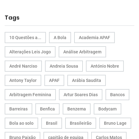
Tags
10 Questões a...
A Bola
Academia APAF
Alterações Leis Jogo
Análise Arbitragem
André Narciso
Andreia Sousa
António Nobre
Antony Taylor
APAF
Arábia Saudita
Arbitragem Feminina
Artur Soares Dias
Bancos
Barreiras
Benfica
Benzema
Bodycam
Bola ao solo
Brasil
Brasileirão
Bruno Lage
Bruno Paixão
capitão de equipa
Carlos Matos