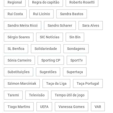
Regional
Regra do capitão
Roberto Rosetti
Rui Costa
Rui Licínio
Sandra Bastos
Sandro Meira Ricci
Sandro Scharer
Sara Alves
Sérgio Soares
SIC Notícias
Sin Bin
SL Benfica
Solidariedade
Sondagens
Sónia Carneiro
Sporting CP
SportTv
Substituições
Sugestões
Supertaça
Szimon Marciniak
Taça da Liga
Taça Portugal
Taremi
Televisão
Tempo útil de jogo
Tiago Martins
UEFA
Vanessa Gomes
VAR