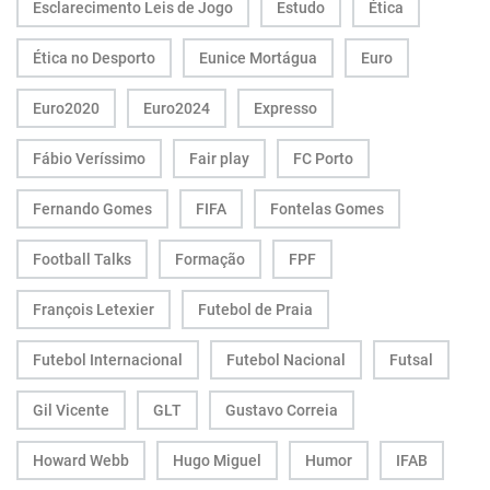
Esclarecimento Leis de Jogo
Estudo
Ética
Ética no Desporto
Eunice Mortágua
Euro
Euro2020
Euro2024
Expresso
Fábio Veríssimo
Fair play
FC Porto
Fernando Gomes
FIFA
Fontelas Gomes
Football Talks
Formação
FPF
François Letexier
Futebol de Praia
Futebol Internacional
Futebol Nacional
Futsal
Gil Vicente
GLT
Gustavo Correia
Howard Webb
Hugo Miguel
Humor
IFAB