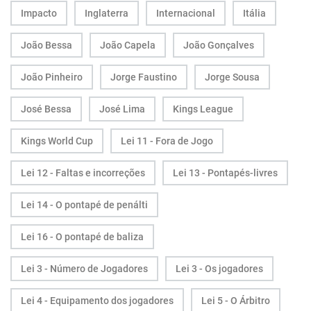
Impacto
Inglaterra
Internacional
Itália
João Bessa
João Capela
João Gonçalves
João Pinheiro
Jorge Faustino
Jorge Sousa
José Bessa
José Lima
Kings League
Kings World Cup
Lei 11 - Fora de Jogo
Lei 12 - Faltas e incorreções
Lei 13 - Pontapés-livres
Lei 14 - O pontapé de penálti
Lei 16 - O pontapé de baliza
Lei 3 - Número de Jogadores
Lei 3 - Os jogadores
Lei 4 - Equipamento dos jogadores
Lei 5 - O Árbitro