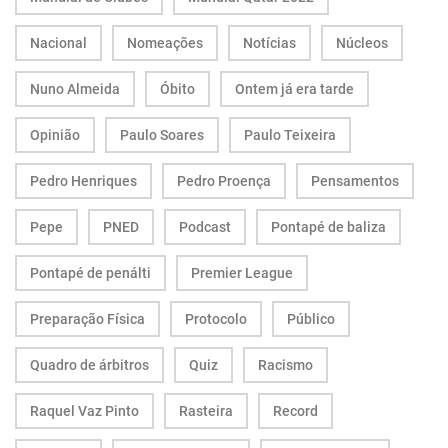
Nacional
Nomeações
Notícias
Núcleos
Nuno Almeida
Óbito
Ontem já era tarde
Opinião
Paulo Soares
Paulo Teixeira
Pedro Henriques
Pedro Proença
Pensamentos
Pepe
PNED
Podcast
Pontapé de baliza
Pontapé de penálti
Premier League
Preparação Física
Protocolo
Público
Quadro de árbitros
Quiz
Racismo
Raquel Vaz Pinto
Rasteira
Record