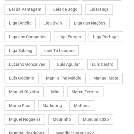
Lei da Vantagem
Leis de Jogo
Liderança
Liga Betclic
Liga Bwin
Liga das Nações
Liga dos Campeões
Liga Europa
Liga Portugal
Liga Sabseg
Link To Leaders
Luciano Gonçalves
Luís Aguilar
Luís Castro
Luís Godinho
Man In The Middle
Manuel Mota
Manuel Oliveira
Mão
Marco Ferreira
Marco Pina
Marketing
Mathieu
Miguel Nogueira
Mourinho
Mundial 2026
Mundial de Clubes
Mundial Qatar 2022