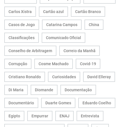
Carlos Xistra
Cartão azul
Cartão Branco
Casos de Jogo
Catarina Campos
China
Classificações
Comunicado Oficial
Conselho de Arbitragem
Correio da Manhã
Corrupção
Cosme Machado
Covid-19
Cristiano Ronaldo
Curiosidades
David Elleray
Di Maria
Diomande
Documentação
Documentário
Duarte Gomes
Eduardo Coelho
Egipto
Empurrar
ENAJ
Entrevista