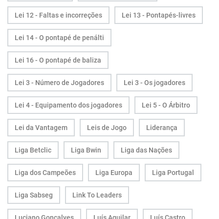
Lei 12 - Faltas e incorreções
Lei 13 - Pontapés-livres
Lei 14 - O pontapé de penálti
Lei 16 - O pontapé de baliza
Lei 3 - Número de Jogadores
Lei 3 - Os jogadores
Lei 4 - Equipamento dos jogadores
Lei 5 - O Árbitro
Lei da Vantagem
Leis de Jogo
Liderança
Liga Betclic
Liga Bwin
Liga das Nações
Liga dos Campeões
Liga Europa
Liga Portugal
Liga Sabseg
Link To Leaders
Luciano Gonçalves
Luís Aguilar
Luís Castro