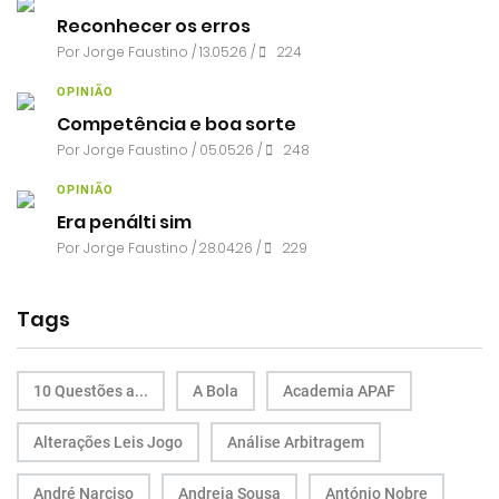
Reconhecer os erros
Por
Jorge Faustino
/ 13.05.26 /
224
OPINIÃO
Competência e boa sorte
Por
Jorge Faustino
/ 05.05.26 /
248
OPINIÃO
Era penálti sim
Por
Jorge Faustino
/ 28.04.26 /
229
Tags
10 Questões a...
A Bola
Academia APAF
Alterações Leis Jogo
Análise Arbitragem
André Narciso
Andreia Sousa
António Nobre