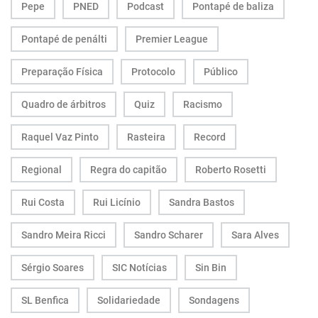
Pepe
PNED
Podcast
Pontapé de baliza
Pontapé de penálti
Premier League
Preparação Física
Protocolo
Público
Quadro de árbitros
Quiz
Racismo
Raquel Vaz Pinto
Rasteira
Record
Regional
Regra do capitão
Roberto Rosetti
Rui Costa
Rui Licínio
Sandra Bastos
Sandro Meira Ricci
Sandro Scharer
Sara Alves
Sérgio Soares
SIC Notícias
Sin Bin
SL Benfica
Solidariedade
Sondagens