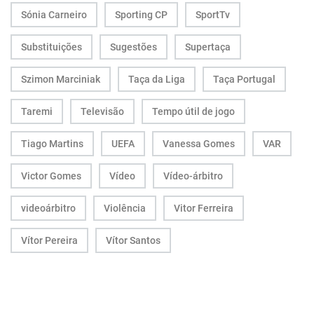
Sónia Carneiro
Sporting CP
SportTv
Substituições
Sugestões
Supertaça
Szimon Marciniak
Taça da Liga
Taça Portugal
Taremi
Televisão
Tempo útil de jogo
Tiago Martins
UEFA
Vanessa Gomes
VAR
Victor Gomes
Vídeo
Vídeo-árbitro
videoárbitro
Violência
Vitor Ferreira
Vítor Pereira
Vítor Santos