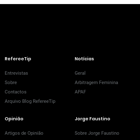
RefereeTip
Notícias
Entrevistas
Geral
Sobre
Arbitragem Feminina
Contactos
APAF
Arquivo Blog RefereeTip
Opinião
Jorge Faustino
Artigos de Opinião
Sobre Jorge Faustino