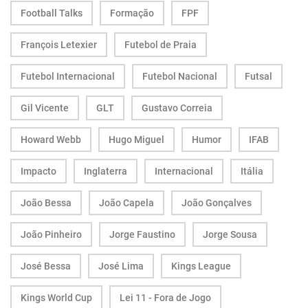
Football Talks
Formação
FPF
François Letexier
Futebol de Praia
Futebol Internacional
Futebol Nacional
Futsal
Gil Vicente
GLT
Gustavo Correia
Howard Webb
Hugo Miguel
Humor
IFAB
Impacto
Inglaterra
Internacional
Itália
João Bessa
João Capela
João Gonçalves
João Pinheiro
Jorge Faustino
Jorge Sousa
José Bessa
José Lima
Kings League
Kings World Cup
Lei 11 - Fora de Jogo