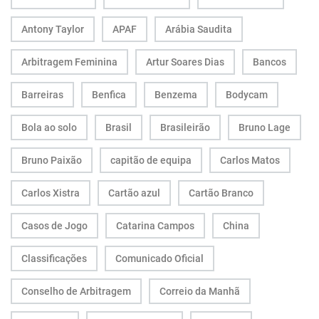
Antony Taylor
APAF
Arábia Saudita
Arbitragem Feminina
Artur Soares Dias
Bancos
Barreiras
Benfica
Benzema
Bodycam
Bola ao solo
Brasil
Brasileirão
Bruno Lage
Bruno Paixão
capitão de equipa
Carlos Matos
Carlos Xistra
Cartão azul
Cartão Branco
Casos de Jogo
Catarina Campos
China
Classificações
Comunicado Oficial
Conselho de Arbitragem
Correio da Manhã