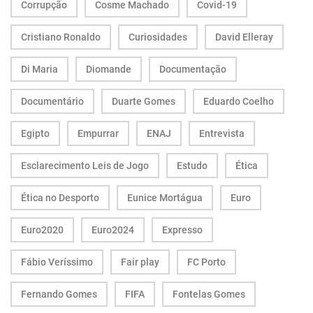
Corrupção
Cosme Machado
Covid-19
Cristiano Ronaldo
Curiosidades
David Elleray
Di Maria
Diomande
Documentação
Documentário
Duarte Gomes
Eduardo Coelho
Egipto
Empurrar
ENAJ
Entrevista
Esclarecimento Leis de Jogo
Estudo
Ética
Ética no Desporto
Eunice Mortágua
Euro
Euro2020
Euro2024
Expresso
Fábio Veríssimo
Fair play
FC Porto
Fernando Gomes
FIFA
Fontelas Gomes