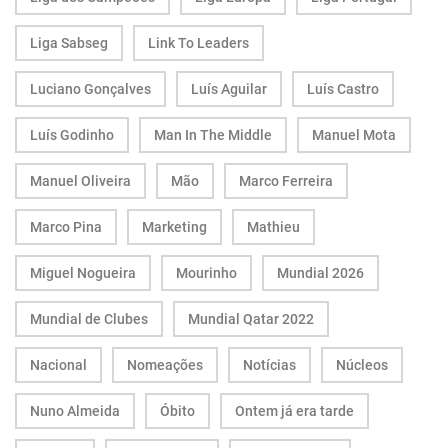
Liga Sabseg
Link To Leaders
Luciano Gonçalves
Luís Aguilar
Luís Castro
Luís Godinho
Man In The Middle
Manuel Mota
Manuel Oliveira
Mão
Marco Ferreira
Marco Pina
Marketing
Mathieu
Miguel Nogueira
Mourinho
Mundial 2026
Mundial de Clubes
Mundial Qatar 2022
Nacional
Nomeações
Notícias
Núcleos
Nuno Almeida
Óbito
Ontem já era tarde