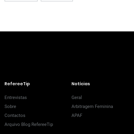
RefereeTip
Notícias
Entrevistas
Geral
Sobre
Arbitragem Feminina
Contactos
APAF
Arquivo Blog RefereeTip