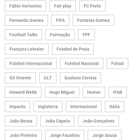
Fábio Veríssimo
Fair play
FC Porto
Fernando Gomes
FIFA
Fontelas Gomes
Football Talks
Formação
FPF
François Letexier
Futebol de Praia
Futebol Internacional
Futebol Nacional
Futsal
Gil Vicente
GLT
Gustavo Correia
Howard Webb
Hugo Miguel
Humor
IFAB
Impacto
Inglaterra
Internacional
Itália
João Bessa
João Capela
João Gonçalves
João Pinheiro
Jorge Faustino
Jorge Sousa