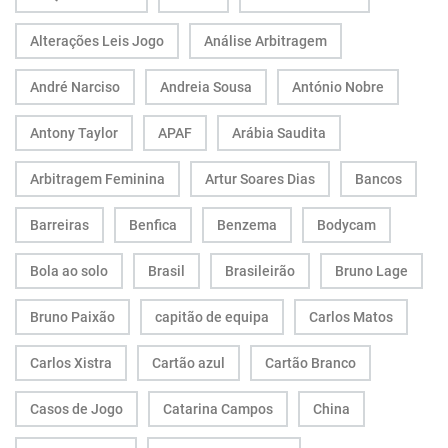
Alterações Leis Jogo
Análise Arbitragem
André Narciso
Andreia Sousa
António Nobre
Antony Taylor
APAF
Arábia Saudita
Arbitragem Feminina
Artur Soares Dias
Bancos
Barreiras
Benfica
Benzema
Bodycam
Bola ao solo
Brasil
Brasileirão
Bruno Lage
Bruno Paixão
capitão de equipa
Carlos Matos
Carlos Xistra
Cartão azul
Cartão Branco
Casos de Jogo
Catarina Campos
China