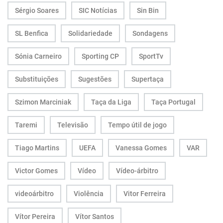
Sérgio Soares
SIC Notícias
Sin Bin
SL Benfica
Solidariedade
Sondagens
Sónia Carneiro
Sporting CP
SportTv
Substituições
Sugestões
Supertaça
Szimon Marciniak
Taça da Liga
Taça Portugal
Taremi
Televisão
Tempo útil de jogo
Tiago Martins
UEFA
Vanessa Gomes
VAR
Victor Gomes
Vídeo
Vídeo-árbitro
videoárbitro
Violência
Vitor Ferreira
Vítor Pereira
Vítor Santos