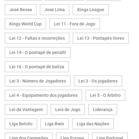
José Bessa
José Lima
Kings League
Kings World Cup
Lei 11 - Fora de Jogo
Lei 12 - Faltas e incorreções
Lei 13 - Pontapés-livres
Lei 14 - O pontapé de penálti
Lei 16 - O pontapé de baliza
Lei 3 - Número de Jogadores
Lei 3 - Os jogadores
Lei 4 - Equipamento dos jogadores
Lei 5 - O Árbitro
Lei da Vantagem
Leis de Jogo
Liderança
Liga Betclic
Liga Bwin
Liga das Nações
Liga dos Campeões
Liga Europa
Liga Portugal