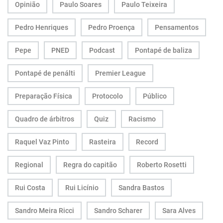
Opinião
Paulo Soares
Paulo Teixeira
Pedro Henriques
Pedro Proença
Pensamentos
Pepe
PNED
Podcast
Pontapé de baliza
Pontapé de penálti
Premier League
Preparação Física
Protocolo
Público
Quadro de árbitros
Quiz
Racismo
Raquel Vaz Pinto
Rasteira
Record
Regional
Regra do capitão
Roberto Rosetti
Rui Costa
Rui Licínio
Sandra Bastos
Sandro Meira Ricci
Sandro Scharer
Sara Alves