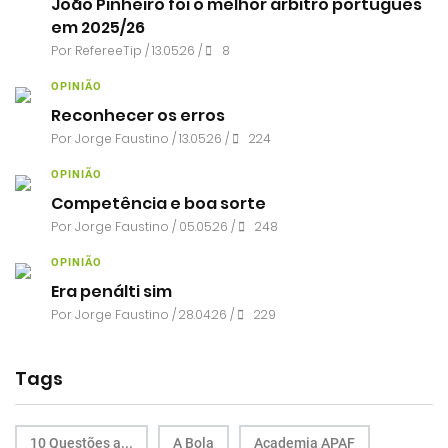
João Pinheiro foi o melhor árbitro português
em 2025/26
Por RefereeTip / 13.05.26 /
8
OPINIÃO
Reconhecer os erros
Por
Jorge Faustino
/ 13.05.26 /
224
OPINIÃO
Competência e boa sorte
Por
Jorge Faustino
/ 05.05.26 /
248
OPINIÃO
Era penálti sim
Por
Jorge Faustino
/ 28.04.26 /
229
Tags
10 Questões a...
A Bola
Academia APAF