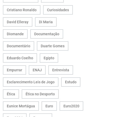
Cristiano Ronaldo
Curiosidades
David Elleray
Di Maria
Diomande
Documentação
Documentário
Duarte Gomes
Eduardo Coelho
Egipto
Empurrar
ENAJ
Entrevista
Esclarecimento Leis de Jogo
Estudo
Ética
Ética no Desporto
Eunice Mortágua
Euro
Euro2020