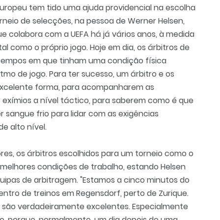
uropeu tem tido uma ajuda providencial na escolha
rneio de selecções, na pessoa de Werner Helsen,
 que colabora com a UEFA há já vários anos, à medida
al como o próprio jogo. Hoje em dia, os árbitros de
 tempos em que tinham uma condição física
tmo de jogo. Para ter sucesso, um árbitro e os
excelente forma, para acompanharem as
r exímios a nível táctico, para saberem como é que
r sangue frio para lidar com as exigências
e alto nível.
res, os árbitros escolhidos para um torneio como o
melhores condições de trabalho, estando Helsen
uipas de arbitragem. "Estamos a cinco minutos do
entro de treinos em Regensdorf, perto de Zurique.
l são verdadeiramente excelentes. Especialmente
to, porque, normalmente, um dia depois de uma