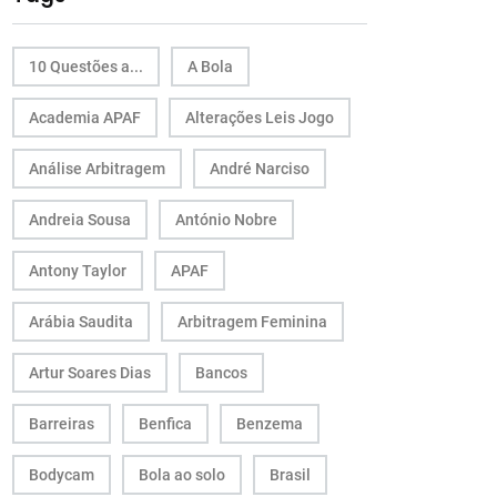
10 Questões a...
A Bola
Academia APAF
Alterações Leis Jogo
Análise Arbitragem
André Narciso
Andreia Sousa
António Nobre
Antony Taylor
APAF
Arábia Saudita
Arbitragem Feminina
Artur Soares Dias
Bancos
Barreiras
Benfica
Benzema
Bodycam
Bola ao solo
Brasil