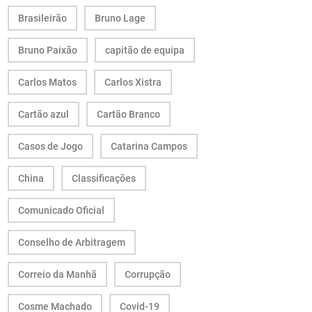
Brasileirão
Bruno Lage
Bruno Paixão
capitão de equipa
Carlos Matos
Carlos Xistra
Cartão azul
Cartão Branco
Casos de Jogo
Catarina Campos
China
Classificações
Comunicado Oficial
Conselho de Arbitragem
Correio da Manhã
Corrupção
Cosme Machado
Covid-19