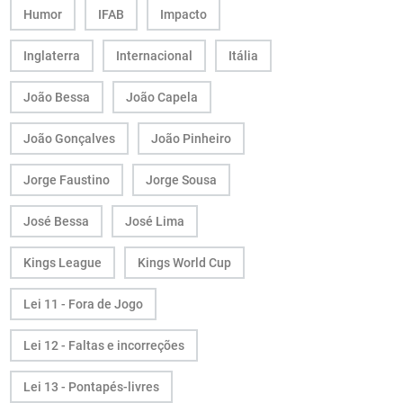
Humor
IFAB
Impacto
Inglaterra
Internacional
Itália
João Bessa
João Capela
João Gonçalves
João Pinheiro
Jorge Faustino
Jorge Sousa
José Bessa
José Lima
Kings League
Kings World Cup
Lei 11 - Fora de Jogo
Lei 12 - Faltas e incorreções
Lei 13 - Pontapés-livres