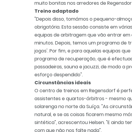
muito bonitas nos arredores de Regensdorf
Treino adaptado
"Depois disso, tomámos o pequeno-almoço
obrigatória. Esta sessão consiste em vári
equipas de arbitragem que vão entrar em 
minutos. Depois, temos um programa de tr
jogos'. Por fim, e para aquelas equipas que
programa de recuperação, que é efectuado
passadeiras, sauna e jacuzzi, de modo a p
esforço despendido".
Circunstâncias ideais
O centro de treinos em Regensdorf é perfei
assistentes e quartos-árbitros - mesmo 
solarenga no norte da Suíça. "As circunstâ
natural, e se as coisas ficarem mesmo más
sintética", acrescentou Helsen. "E ainda t
com que não nos falte nada".