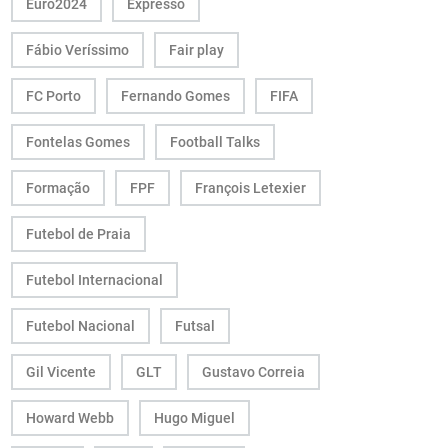
Euro2024
Expresso
Fábio Veríssimo
Fair play
FC Porto
Fernando Gomes
FIFA
Fontelas Gomes
Football Talks
Formação
FPF
François Letexier
Futebol de Praia
Futebol Internacional
Futebol Nacional
Futsal
Gil Vicente
GLT
Gustavo Correia
Howard Webb
Hugo Miguel