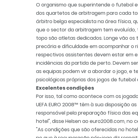
O organismo que superintende o futebol e
dos quartetos de arbitragem para cada to
árbitro belga especialista na área física,
que o sector da arbitragem tem evoluído, t
topo são atletas dedicados. Longe vão os
precária e dificuldade em acompanhar o ri
respectivos assistentes devem estar em 
incidências da partida de perto. Devem se
as equipas podem vir a abordar o jogo, e te
psicológicas próprias dos jogos de futebol d
Excelentes condições
Por isso, tal como acontece com os jogado
UEFA EURO 2008™ têm à sua disposição as 
responsável pela preparação física das eq
hotel", disse Helsen ao euro2008.com, no c
"As condições que são oferecidas no hote
no que à recuperação pós-jogo diz respei