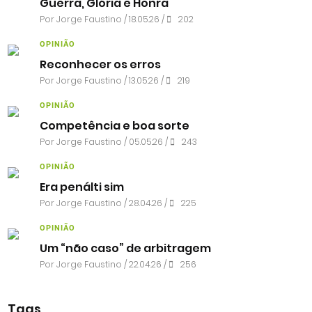
Guerra, Glória e Honra
Por
Jorge Faustino
/ 18.05.26 /
202
OPINIÃO
Reconhecer os erros
Por
Jorge Faustino
/ 13.05.26 /
219
OPINIÃO
Competência e boa sorte
Por
Jorge Faustino
/ 05.05.26 /
243
OPINIÃO
Era penálti sim
Por
Jorge Faustino
/ 28.04.26 /
225
OPINIÃO
Um “não caso” de arbitragem
Por
Jorge Faustino
/ 22.04.26 /
256
Tags