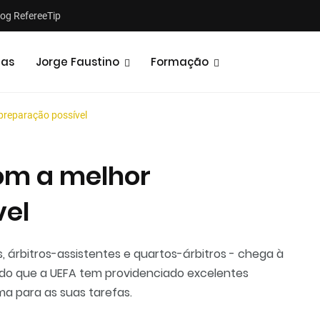
log RefereeTip
tas
Jorge Faustino
Formação
preparação possível
com a melhor
vel
Notícias
Opiniões
, árbitros-assistentes e quartos-árbitros - chega à
bendo que a UEFA tem providenciado excelentes
a para as suas tarefas.