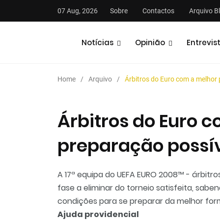
07 Aug, 2026
Sobre
Contactos
Arquivo B
Notícias
Opinião
Entrevis
Home
Arquivo
Árbitros do Euro com a melhor 
Árbitros do Euro 
preparação possí
stas
Análises
Podcasts
A 17ª equipa do UEFA EURO 2008™ - árbitros
fase a eliminar do torneio satisfeita, sa
condições para se preparar da melhor form
Ajuda providencial