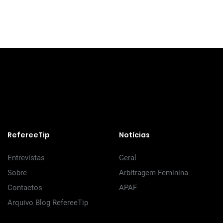
RefereeTip
Notícias
Entrevistas
Geral
Sobre
Arbitragem Feminina
Contactos
APAF
Arquivo Blog RefereeTip