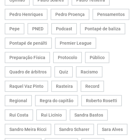
Opinião
Paulo Soares
Paulo Teixeira
Pedro Henriques
Pedro Proença
Pensamentos
Pepe
PNED
Podcast
Pontapé de baliza
Pontapé de penálti
Premier League
Preparação Física
Protocolo
Público
Quadro de árbitros
Quiz
Racismo
Raquel Vaz Pinto
Rasteira
Record
Regional
Regra do capitão
Roberto Rosetti
Rui Costa
Rui Licínio
Sandra Bastos
Sandro Meira Ricci
Sandro Scharer
Sara Alves