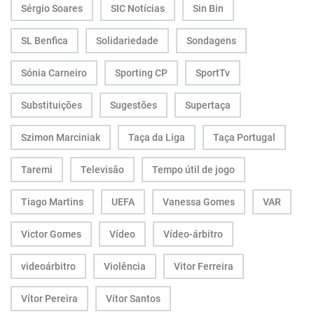
Sérgio Soares
SIC Notícias
Sin Bin
SL Benfica
Solidariedade
Sondagens
Sónia Carneiro
Sporting CP
SportTv
Substituições
Sugestões
Supertaça
Szimon Marciniak
Taça da Liga
Taça Portugal
Taremi
Televisão
Tempo útil de jogo
Tiago Martins
UEFA
Vanessa Gomes
VAR
Victor Gomes
Vídeo
Vídeo-árbitro
videoárbitro
Violência
Vitor Ferreira
Vítor Pereira
Vítor Santos