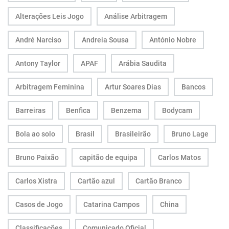
Alterações Leis Jogo
Análise Arbitragem
André Narciso
Andreia Sousa
António Nobre
Antony Taylor
APAF
Arábia Saudita
Arbitragem Feminina
Artur Soares Dias
Bancos
Barreiras
Benfica
Benzema
Bodycam
Bola ao solo
Brasil
Brasileirão
Bruno Lage
Bruno Paixão
capitão de equipa
Carlos Matos
Carlos Xistra
Cartão azul
Cartão Branco
Casos de Jogo
Catarina Campos
China
Classificações
Comunicado Oficial