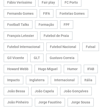
Fábio Veríssimo
Fair play
FC Porto
Fernando Gomes
FIFA
Fontelas Gomes
Football Talks
Formação
FPF
François Letexier
Futebol de Praia
Futebol Internacional
Futebol Nacional
Futsal
Gil Vicente
GLT
Gustavo Correia
Howard Webb
Hugo Miguel
Humor
IFAB
Impacto
Inglaterra
Internacional
Itália
João Bessa
João Capela
João Gonçalves
João Pinheiro
Jorge Faustino
Jorge Sousa