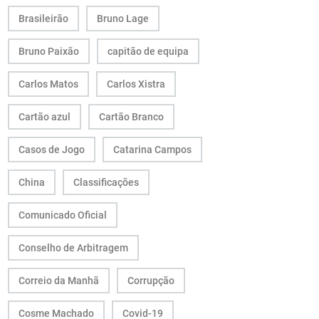
Brasileirão
Bruno Lage
Bruno Paixão
capitão de equipa
Carlos Matos
Carlos Xistra
Cartão azul
Cartão Branco
Casos de Jogo
Catarina Campos
China
Classificações
Comunicado Oficial
Conselho de Arbitragem
Correio da Manhã
Corrupção
Cosme Machado
Covid-19