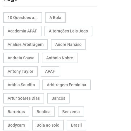
10 Questões a...
A Bola
Academia APAF
Alterações Leis Jogo
Análise Arbitragem
André Narciso
Andreia Sousa
António Nobre
Antony Taylor
APAF
Arábia Saudita
Arbitragem Feminina
Artur Soares Dias
Bancos
Barreiras
Benfica
Benzema
Bodycam
Bola ao solo
Brasil