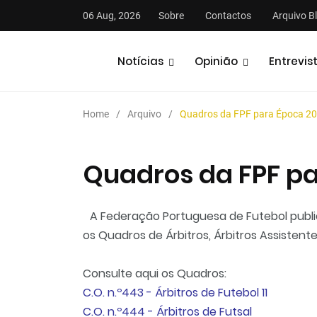
06 Aug, 2026
Sobre
Contactos
Arquivo B
Notícias
Opinião
Entrevis
Home
Arquivo
Quadros da FPF para Época 2
Quadros da FPF p
stas
Análises
Podcasts
A Federação Portuguesa de Futebol public
os Quadros de Árbitros, Árbitros Assisten
Consulte aqui os Quadros:
C.O. n.º443 - Árbitros de Futebol 11
C.O. n.º444 - Árbitros de
Futsal