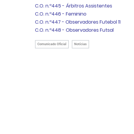
C.O. n.º445 - Árbitros Assistentes
C.O. n.º446 - Feminino
C.O. n.º447 - Observadores Futebol 11
C.O. n.º448 - Observadores
Futsal
Comunicado Oficial
Notícias