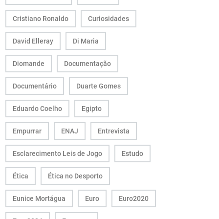
Cristiano Ronaldo
Curiosidades
David Elleray
Di Maria
Diomande
Documentação
Documentário
Duarte Gomes
Eduardo Coelho
Egipto
Empurrar
ENAJ
Entrevista
Esclarecimento Leis de Jogo
Estudo
Ética
Ética no Desporto
Eunice Mortágua
Euro
Euro2020