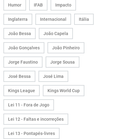
Humor
IFAB
Impacto
Inglaterra
Internacional
Itália
João Bessa
João Capela
João Gonçalves
João Pinheiro
Jorge Faustino
Jorge Sousa
José Bessa
José Lima
Kings League
Kings World Cup
Lei 11 - Fora de Jogo
Lei 12 - Faltas e incorreções
Lei 13 - Pontapés-livres