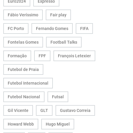
Euro2024
Expresso
Fábio Veríssimo
Fair play
FC Porto
Fernando Gomes
FIFA
Fontelas Gomes
Football Talks
Formação
FPF
François Letexier
Futebol de Praia
Futebol Internacional
Futebol Nacional
Futsal
Gil Vicente
GLT
Gustavo Correia
Howard Webb
Hugo Miguel