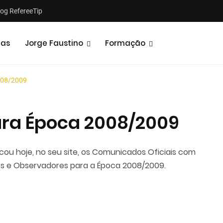
log RefereeTip
tas
Jorge Faustino
Formação
008/2009
ara Época 2008/2009
Notícias
Opiniões
ou hoje, no seu site, os Comunicados Oficiais com
tes e Observadores para a Época 2008/2009.