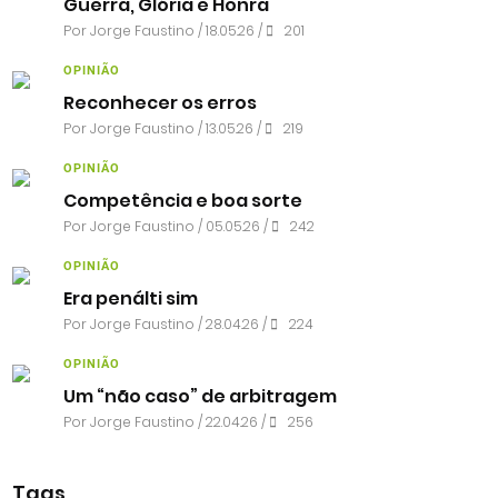
Guerra, Glória e Honra
Por
Jorge Faustino
/ 18.05.26 /
201
OPINIÃO
Reconhecer os erros
Por
Jorge Faustino
/ 13.05.26 /
219
OPINIÃO
Competência e boa sorte
Por
Jorge Faustino
/ 05.05.26 /
242
OPINIÃO
Era penálti sim
Por
Jorge Faustino
/ 28.04.26 /
224
OPINIÃO
Um “não caso” de arbitragem
Por
Jorge Faustino
/ 22.04.26 /
256
Tags