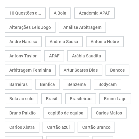
10 Questões a...
A Bola
Academia APAF
Alterações Leis Jogo
Análise Arbitragem
André Narciso
Andreia Sousa
António Nobre
Antony Taylor
APAF
Arábia Saudita
Arbitragem Feminina
Artur Soares Dias
Bancos
Barreiras
Benfica
Benzema
Bodycam
Bola ao solo
Brasil
Brasileirão
Bruno Lage
Bruno Paixão
capitão de equipa
Carlos Matos
Carlos Xistra
Cartão azul
Cartão Branco