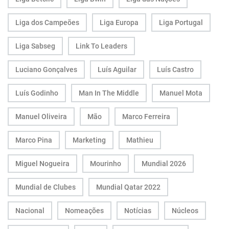
Liga dos Campeões
Liga Europa
Liga Portugal
Liga Sabseg
Link To Leaders
Luciano Gonçalves
Luís Aguilar
Luís Castro
Luís Godinho
Man In The Middle
Manuel Mota
Manuel Oliveira
Mão
Marco Ferreira
Marco Pina
Marketing
Mathieu
Miguel Nogueira
Mourinho
Mundial 2026
Mundial de Clubes
Mundial Qatar 2022
Nacional
Nomeações
Notícias
Núcleos