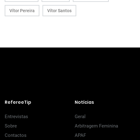
Vítor Pereira
Vítor Santos
RefereeTip
Notícias
Entrevistas
Geral
Sobre
Arbitragem Feminina
Contactos
APAF