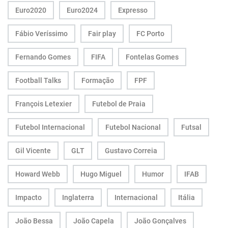
Euro2020
Euro2024
Expresso
Fábio Veríssimo
Fair play
FC Porto
Fernando Gomes
FIFA
Fontelas Gomes
Football Talks
Formação
FPF
François Letexier
Futebol de Praia
Futebol Internacional
Futebol Nacional
Futsal
Gil Vicente
GLT
Gustavo Correia
Howard Webb
Hugo Miguel
Humor
IFAB
Impacto
Inglaterra
Internacional
Itália
João Bessa
João Capela
João Gonçalves