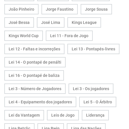
João Pinheiro
Jorge Faustino
Jorge Sousa
José Bessa
José Lima
Kings League
Kings World Cup
Lei 11 - Fora de Jogo
Lei 12 - Faltas e incorreções
Lei 13 - Pontapés-livres
Lei 14 - O pontapé de penálti
Lei 16 - O pontapé de baliza
Lei 3 - Número de Jogadores
Lei 3 - Os jogadores
Lei 4 - Equipamento dos jogadores
Lei 5 - O Árbitro
Lei da Vantagem
Leis de Jogo
Liderança
Liga Betclic
Liga Bwin
Liga das Nações