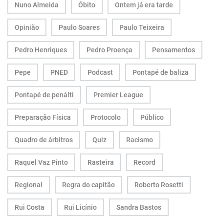
Nuno Almeida
Óbito
Ontem já era tarde
Opinião
Paulo Soares
Paulo Teixeira
Pedro Henriques
Pedro Proença
Pensamentos
Pepe
PNED
Podcast
Pontapé de baliza
Pontapé de penálti
Premier League
Preparação Física
Protocolo
Público
Quadro de árbitros
Quiz
Racismo
Raquel Vaz Pinto
Rasteira
Record
Regional
Regra do capitão
Roberto Rosetti
Rui Costa
Rui Licínio
Sandra Bastos