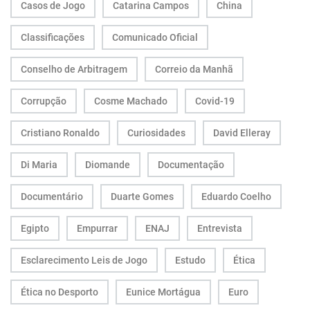
Casos de Jogo
Catarina Campos
China
Classificações
Comunicado Oficial
Conselho de Arbitragem
Correio da Manhã
Corrupção
Cosme Machado
Covid-19
Cristiano Ronaldo
Curiosidades
David Elleray
Di Maria
Diomande
Documentação
Documentário
Duarte Gomes
Eduardo Coelho
Egipto
Empurrar
ENAJ
Entrevista
Esclarecimento Leis de Jogo
Estudo
Ética
Ética no Desporto
Eunice Mortágua
Euro