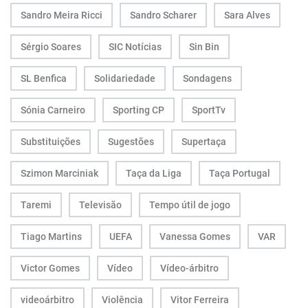
Sandro Meira Ricci
Sandro Scharer
Sara Alves
Sérgio Soares
SIC Notícias
Sin Bin
SL Benfica
Solidariedade
Sondagens
Sónia Carneiro
Sporting CP
SportTv
Substituições
Sugestões
Supertaça
Szimon Marciniak
Taça da Liga
Taça Portugal
Taremi
Televisão
Tempo útil de jogo
Tiago Martins
UEFA
Vanessa Gomes
VAR
Victor Gomes
Vídeo
Vídeo-árbitro
videoárbitro
Violência
Vitor Ferreira