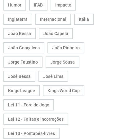
Humor
IFAB
Impacto
Inglaterra
Internacional
Itália
João Bessa
João Capela
João Gonçalves
João Pinheiro
Jorge Faustino
Jorge Sousa
José Bessa
José Lima
Kings League
Kings World Cup
Lei 11 - Fora de Jogo
Lei 12 - Faltas e incorreções
Lei 13 - Pontapés-livres