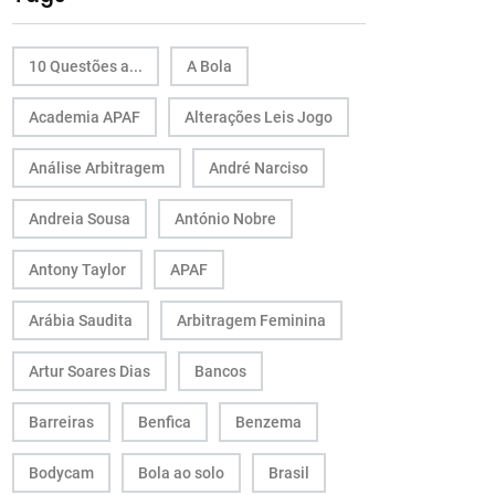
10 Questões a...
A Bola
Academia APAF
Alterações Leis Jogo
Análise Arbitragem
André Narciso
Andreia Sousa
António Nobre
Antony Taylor
APAF
Arábia Saudita
Arbitragem Feminina
Artur Soares Dias
Bancos
Barreiras
Benfica
Benzema
Bodycam
Bola ao solo
Brasil