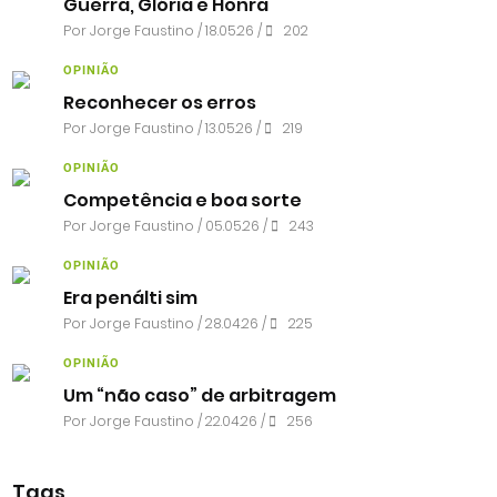
Guerra, Glória e Honra
Por
Jorge Faustino
/ 18.05.26 /
202
OPINIÃO
Reconhecer os erros
Por
Jorge Faustino
/ 13.05.26 /
219
OPINIÃO
Competência e boa sorte
Por
Jorge Faustino
/ 05.05.26 /
243
OPINIÃO
Era penálti sim
Por
Jorge Faustino
/ 28.04.26 /
225
OPINIÃO
Um “não caso” de arbitragem
Por
Jorge Faustino
/ 22.04.26 /
256
Tags