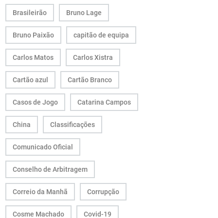
Brasileirão
Bruno Lage
Bruno Paixão
capitão de equipa
Carlos Matos
Carlos Xistra
Cartão azul
Cartão Branco
Casos de Jogo
Catarina Campos
China
Classificações
Comunicado Oficial
Conselho de Arbitragem
Correio da Manhã
Corrupção
Cosme Machado
Covid-19