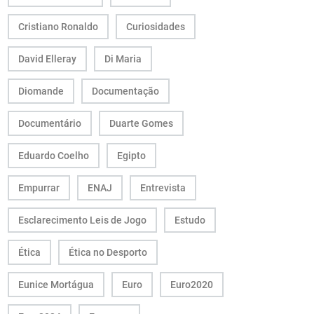
Cristiano Ronaldo
Curiosidades
David Elleray
Di Maria
Diomande
Documentação
Documentário
Duarte Gomes
Eduardo Coelho
Egipto
Empurrar
ENAJ
Entrevista
Esclarecimento Leis de Jogo
Estudo
Ética
Ética no Desporto
Eunice Mortágua
Euro
Euro2020