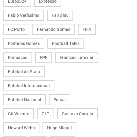
Euro2024
Expresso
Fábio Veríssimo
Fair play
FC Porto
Fernando Gomes
FIFA
Fontelas Gomes
Football Talks
Formação
FPF
François Letexier
Futebol de Praia
Futebol Internacional
Futebol Nacional
Futsal
Gil Vicente
GLT
Gustavo Correia
Howard Webb
Hugo Miguel