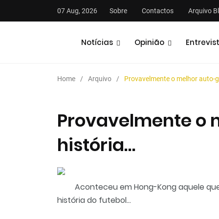
07 Aug, 2026
Sobre
Contactos
Arquivo B
Notícias
Opinião
Entrevis
Home
Arquivo
Provavelmente o melhor auto-go
Provavelmente o 
história…
stas
Análises
Podcasts
Aconteceu em Hong-Kong aquele que 
história do futebol...