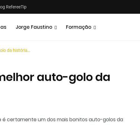
log RefereeTip
tas
Jorge Faustino
Formação
lo da história…
melhor auto-golo da
Notícias
Opiniões
é certamente um dos mais bonitos auto-golos da