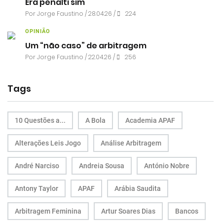
Era penálti sim
Por
Jorge Faustino
/ 28.04.26 /
224
OPINIÃO
Um “não caso” de arbitragem
Por
Jorge Faustino
/ 22.04.26 /
256
Tags
10 Questões a...
A Bola
Academia APAF
Alterações Leis Jogo
Análise Arbitragem
André Narciso
Andreia Sousa
António Nobre
Antony Taylor
APAF
Arábia Saudita
Arbitragem Feminina
Artur Soares Dias
Bancos