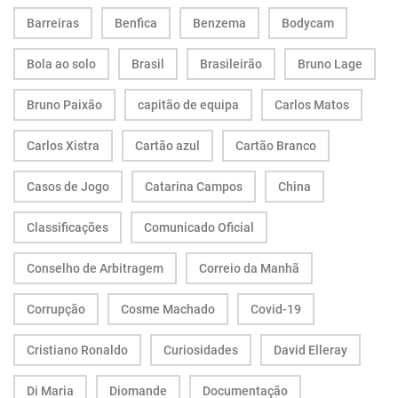
Barreiras
Benfica
Benzema
Bodycam
Bola ao solo
Brasil
Brasileirão
Bruno Lage
Bruno Paixão
capitão de equipa
Carlos Matos
Carlos Xistra
Cartão azul
Cartão Branco
Casos de Jogo
Catarina Campos
China
Classificações
Comunicado Oficial
Conselho de Arbitragem
Correio da Manhã
Corrupção
Cosme Machado
Covid-19
Cristiano Ronaldo
Curiosidades
David Elleray
Di Maria
Diomande
Documentação