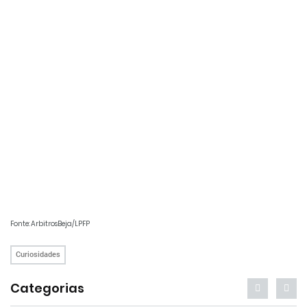
F
onte: ArbitrosBeja/LPFP
Curiosidades
Categorias