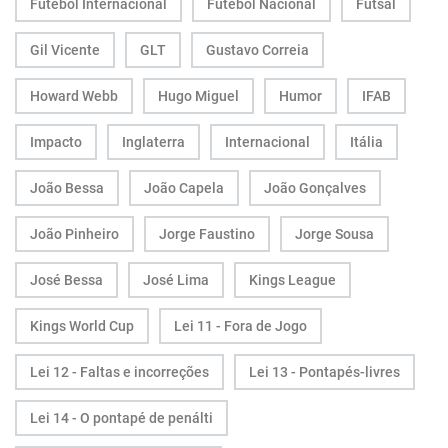
Futebol Internacional
Futebol Nacional
Futsal
Gil Vicente
GLT
Gustavo Correia
Howard Webb
Hugo Miguel
Humor
IFAB
Impacto
Inglaterra
Internacional
Itália
João Bessa
João Capela
João Gonçalves
João Pinheiro
Jorge Faustino
Jorge Sousa
José Bessa
José Lima
Kings League
Kings World Cup
Lei 11 - Fora de Jogo
Lei 12 - Faltas e incorreções
Lei 13 - Pontapés-livres
Lei 14 - O pontapé de penálti