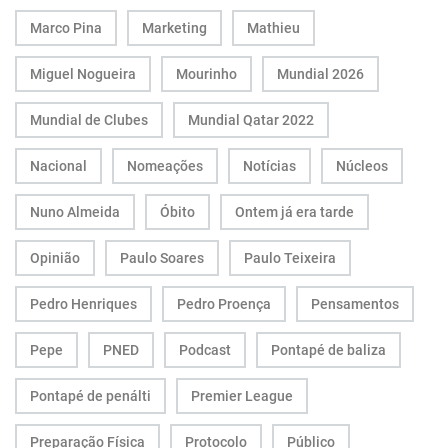
Marco Pina
Marketing
Mathieu
Miguel Nogueira
Mourinho
Mundial 2026
Mundial de Clubes
Mundial Qatar 2022
Nacional
Nomeações
Notícias
Núcleos
Nuno Almeida
Óbito
Ontem já era tarde
Opinião
Paulo Soares
Paulo Teixeira
Pedro Henriques
Pedro Proença
Pensamentos
Pepe
PNED
Podcast
Pontapé de baliza
Pontapé de penálti
Premier League
Preparação Física
Protocolo
Público