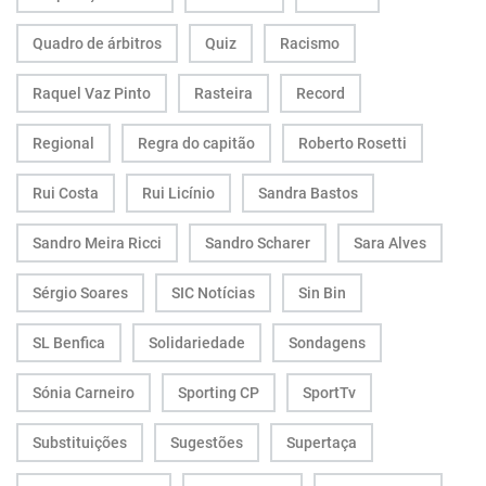
Quadro de árbitros
Quiz
Racismo
Raquel Vaz Pinto
Rasteira
Record
Regional
Regra do capitão
Roberto Rosetti
Rui Costa
Rui Licínio
Sandra Bastos
Sandro Meira Ricci
Sandro Scharer
Sara Alves
Sérgio Soares
SIC Notícias
Sin Bin
SL Benfica
Solidariedade
Sondagens
Sónia Carneiro
Sporting CP
SportTv
Substituições
Sugestões
Supertaça