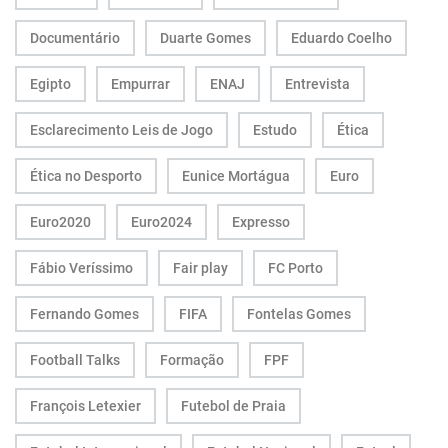
Documentário
Duarte Gomes
Eduardo Coelho
Egipto
Empurrar
ENAJ
Entrevista
Esclarecimento Leis de Jogo
Estudo
Ética
Ética no Desporto
Eunice Mortágua
Euro
Euro2020
Euro2024
Expresso
Fábio Veríssimo
Fair play
FC Porto
Fernando Gomes
FIFA
Fontelas Gomes
Football Talks
Formação
FPF
François Letexier
Futebol de Praia