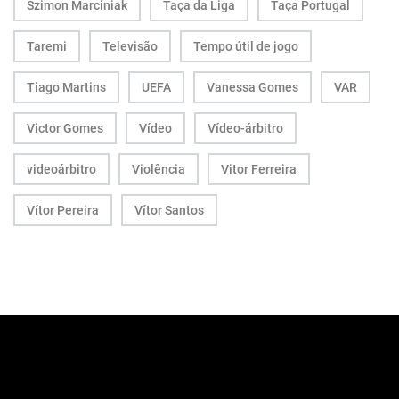
Szimon Marciniak
Taça da Liga
Taça Portugal
Taremi
Televisão
Tempo útil de jogo
Tiago Martins
UEFA
Vanessa Gomes
VAR
Victor Gomes
Vídeo
Vídeo-árbitro
videoárbitro
Violência
Vitor Ferreira
Vítor Pereira
Vítor Santos