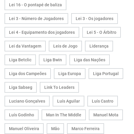
Lei 16 - O pontapé de baliza
Lei 3 - Número de Jogadores
Lei 3 - Os jogadores
Lei 4 - Equipamento dos jogadores
Lei 5 - O Árbitro
Lei da Vantagem
Leis de Jogo
Liderança
Liga Betclic
Liga Bwin
Liga das Nações
Liga dos Campeões
Liga Europa
Liga Portugal
Liga Sabseg
Link To Leaders
Luciano Gonçalves
Luís Aguilar
Luís Castro
Luís Godinho
Man In The Middle
Manuel Mota
Manuel Oliveira
Mão
Marco Ferreira