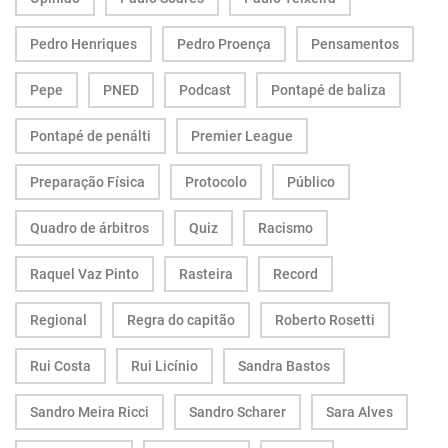
Pedro Henriques
Pedro Proença
Pensamentos
Pepe
PNED
Podcast
Pontapé de baliza
Pontapé de penálti
Premier League
Preparação Física
Protocolo
Público
Quadro de árbitros
Quiz
Racismo
Raquel Vaz Pinto
Rasteira
Record
Regional
Regra do capitão
Roberto Rosetti
Rui Costa
Rui Licínio
Sandra Bastos
Sandro Meira Ricci
Sandro Scharer
Sara Alves