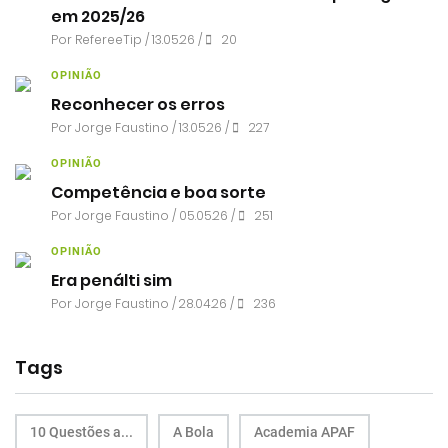
em 2025/26
Por RefereeTip / 13.05.26 /
20
OPINIÃO
Reconhecer os erros
Por
Jorge Faustino
/ 13.05.26 /
227
OPINIÃO
Competência e boa sorte
Por
Jorge Faustino
/ 05.05.26 /
251
OPINIÃO
Era penálti sim
Por
Jorge Faustino
/ 28.04.26 /
236
Tags
10 Questões a...
A Bola
Academia APAF