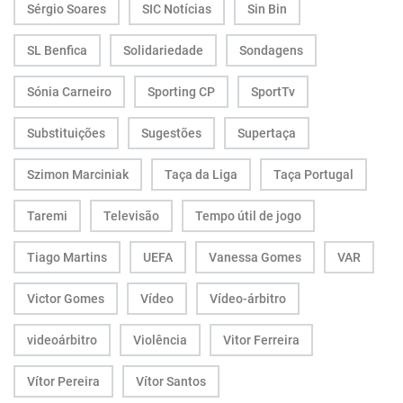
Sérgio Soares
SIC Notícias
Sin Bin
SL Benfica
Solidariedade
Sondagens
Sónia Carneiro
Sporting CP
SportTv
Substituições
Sugestões
Supertaça
Szimon Marciniak
Taça da Liga
Taça Portugal
Taremi
Televisão
Tempo útil de jogo
Tiago Martins
UEFA
Vanessa Gomes
VAR
Victor Gomes
Vídeo
Vídeo-árbitro
videoárbitro
Violência
Vitor Ferreira
Vítor Pereira
Vítor Santos