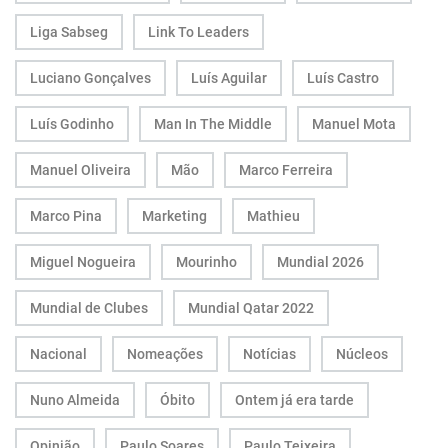
Liga Sabseg
Link To Leaders
Luciano Gonçalves
Luís Aguilar
Luís Castro
Luís Godinho
Man In The Middle
Manuel Mota
Manuel Oliveira
Mão
Marco Ferreira
Marco Pina
Marketing
Mathieu
Miguel Nogueira
Mourinho
Mundial 2026
Mundial de Clubes
Mundial Qatar 2022
Nacional
Nomeações
Notícias
Núcleos
Nuno Almeida
Óbito
Ontem já era tarde
Opinião
Paulo Soares
Paulo Teixeira