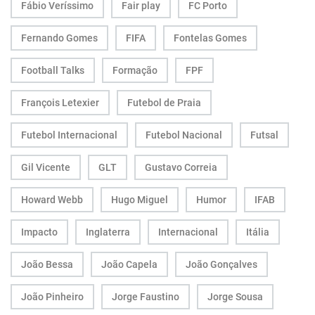
Fábio Veríssimo
Fair play
FC Porto
Fernando Gomes
FIFA
Fontelas Gomes
Football Talks
Formação
FPF
François Letexier
Futebol de Praia
Futebol Internacional
Futebol Nacional
Futsal
Gil Vicente
GLT
Gustavo Correia
Howard Webb
Hugo Miguel
Humor
IFAB
Impacto
Inglaterra
Internacional
Itália
João Bessa
João Capela
João Gonçalves
João Pinheiro
Jorge Faustino
Jorge Sousa