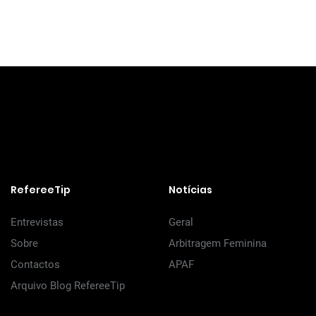
RefereeTip
Notícias
Entrevistas
Geral
Sobre
Arbitragem Feminina
Contactos
APAF
Arquivo Blog RefereeTip