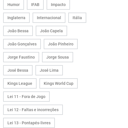
Humor
IFAB
Impacto
Inglaterra
Internacional
Itália
João Bessa
João Capela
João Gonçalves
João Pinheiro
Jorge Faustino
Jorge Sousa
José Bessa
José Lima
Kings League
Kings World Cup
Lei 11 - Fora de Jogo
Lei 12 - Faltas e incorreções
Lei 13 - Pontapés-livres