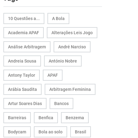
10 Questões a...
A Bola
Academia APAF
Alterações Leis Jogo
Análise Arbitragem
André Narciso
Andreia Sousa
António Nobre
Antony Taylor
APAF
Arábia Saudita
Arbitragem Feminina
Artur Soares Dias
Bancos
Barreiras
Benfica
Benzema
Bodycam
Bola ao solo
Brasil