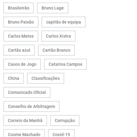
Brasileirão
Bruno Lage
Bruno Paixão
capitão de equipa
Carlos Matos
Carlos Xistra
Cartão azul
Cartão Branco
Casos de Jogo
Catarina Campos
China
Classificações
Comunicado Oficial
Conselho de Arbitragem
Correio da Manhã
Corrupção
Cosme Machado
Covid-19