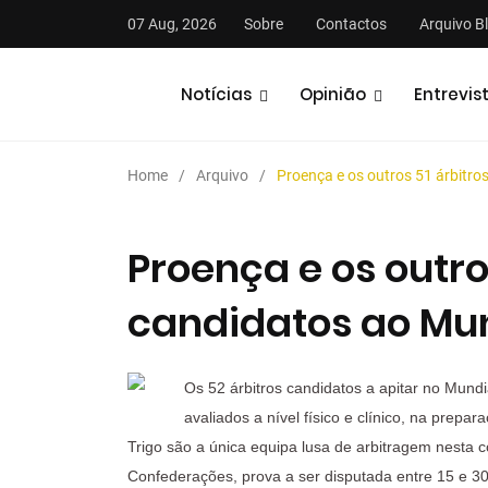
07 Aug, 2026
Sobre
Contactos
Arquivo B
Notícias
Opinião
Entrevis
Home
Arquivo
Proença e os outros 51 árbitro
Proença e os outro
candidatos ao Mun
stas
Análises
Podcasts
Os 52 árbitros candidatos a apitar no Mund
avaliados a nível físico e clínico, na prep
Trigo são a única equipa lusa de arbitragem nesta
Confederações, prova a ser disputada entre 15 e 3