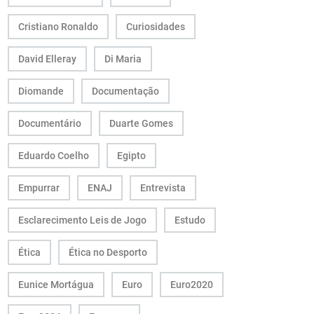
Cristiano Ronaldo
Curiosidades
David Elleray
Di Maria
Diomande
Documentação
Documentário
Duarte Gomes
Eduardo Coelho
Egipto
Empurrar
ENAJ
Entrevista
Esclarecimento Leis de Jogo
Estudo
Ética
Ética no Desporto
Eunice Mortágua
Euro
Euro2020