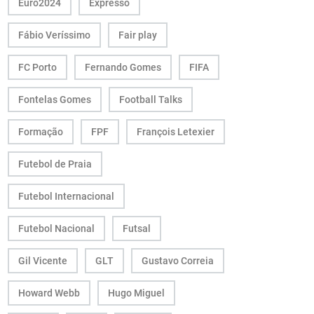
Euro2024
Expresso
Fábio Veríssimo
Fair play
FC Porto
Fernando Gomes
FIFA
Fontelas Gomes
Football Talks
Formação
FPF
François Letexier
Futebol de Praia
Futebol Internacional
Futebol Nacional
Futsal
Gil Vicente
GLT
Gustavo Correia
Howard Webb
Hugo Miguel