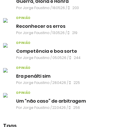
Guerra, Glória e Honra
Por
Jorge Faustino
/ 18.05.26 /
203
OPINIÃO
Reconhecer os erros
Por
Jorge Faustino
/ 13.05.26 /
219
OPINIÃO
Competência e boa sorte
Por
Jorge Faustino
/ 05.05.26 /
244
OPINIÃO
Era penálti sim
Por
Jorge Faustino
/ 28.04.26 /
225
OPINIÃO
Um “não caso” de arbitragem
Por
Jorge Faustino
/ 22.04.26 /
256
Tags