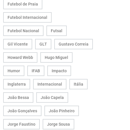
Futebol de Praia
Futebol Internacional
Futebol Nacional
Futsal
Gil Vicente
GLT
Gustavo Correia
Howard Webb
Hugo Miguel
Humor
IFAB
Impacto
Inglaterra
Internacional
Itália
João Bessa
João Capela
João Gonçalves
João Pinheiro
Jorge Faustino
Jorge Sousa