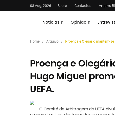
08 Aug, 2026
Sobre
Contactos
Arquivo B
Notícias
Opinião
Entrevis
Home
Arquivo
Proença e Olegário mantêm-se 
Proença e Olegári
Hugo Miguel prom
stas
Análises
Podcasts
UEFA.
O Comité de Arbitragem da UEFA divul
grupos de juízes, destacando-se a manute