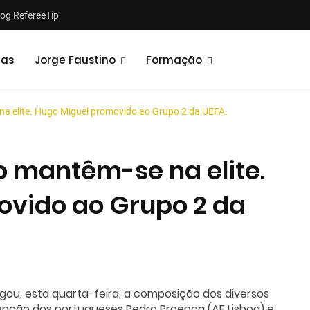
log RefereeTip
tas
Jorge Faustino
Formação
na elite. Hugo Miguel promovido ao Grupo 2 da UEFA.
o mantêm-se na elite.
ovido ao Grupo 2 da
Notícias
Opiniões
gou, esta quarta-feira, a composição dos diversos
nção dos portugueses Pedro Proença (AF Lisboa) e