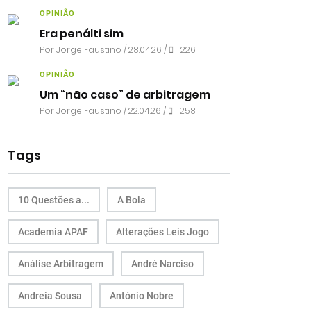
OPINIÃO
Era penálti sim
Por
Jorge Faustino
/ 28.04.26 /
226
OPINIÃO
Um “não caso” de arbitragem
Por
Jorge Faustino
/ 22.04.26 /
258
Tags
10 Questões a...
A Bola
Academia APAF
Alterações Leis Jogo
Análise Arbitragem
André Narciso
Andreia Sousa
António Nobre