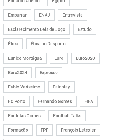
Eduardo Coelho
Egipto
Empurrar
ENAJ
Entrevista
Esclarecimento Leis de Jogo
Estudo
Ética
Ética no Desporto
Eunice Mortágua
Euro
Euro2020
Euro2024
Expresso
Fábio Veríssimo
Fair play
FC Porto
Fernando Gomes
FIFA
Fontelas Gomes
Football Talks
Formação
FPF
François Letexier