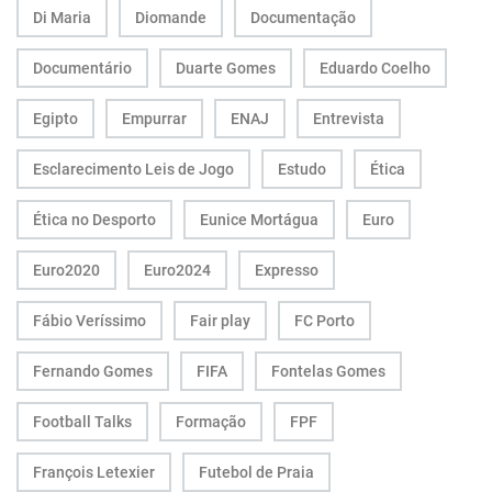
Di Maria
Diomande
Documentação
Documentário
Duarte Gomes
Eduardo Coelho
Egipto
Empurrar
ENAJ
Entrevista
Esclarecimento Leis de Jogo
Estudo
Ética
Ética no Desporto
Eunice Mortágua
Euro
Euro2020
Euro2024
Expresso
Fábio Veríssimo
Fair play
FC Porto
Fernando Gomes
FIFA
Fontelas Gomes
Football Talks
Formação
FPF
François Letexier
Futebol de Praia