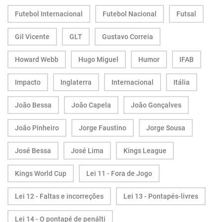
Futebol Internacional
Futebol Nacional
Futsal
Gil Vicente
GLT
Gustavo Correia
Howard Webb
Hugo Miguel
Humor
IFAB
Impacto
Inglaterra
Internacional
Itália
João Bessa
João Capela
João Gonçalves
João Pinheiro
Jorge Faustino
Jorge Sousa
José Bessa
José Lima
Kings League
Kings World Cup
Lei 11 - Fora de Jogo
Lei 12 - Faltas e incorreções
Lei 13 - Pontapés-livres
Lei 14 - O pontapé de penálti