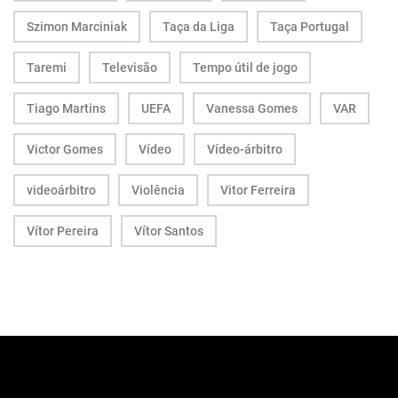
Szimon Marciniak
Taça da Liga
Taça Portugal
Taremi
Televisão
Tempo útil de jogo
Tiago Martins
UEFA
Vanessa Gomes
VAR
Victor Gomes
Vídeo
Vídeo-árbitro
videoárbitro
Violência
Vitor Ferreira
Vítor Pereira
Vítor Santos