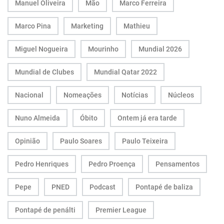
Manuel Oliveira
Mão
Marco Ferreira
Marco Pina
Marketing
Mathieu
Miguel Nogueira
Mourinho
Mundial 2026
Mundial de Clubes
Mundial Qatar 2022
Nacional
Nomeações
Notícias
Núcleos
Nuno Almeida
Óbito
Ontem já era tarde
Opinião
Paulo Soares
Paulo Teixeira
Pedro Henriques
Pedro Proença
Pensamentos
Pepe
PNED
Podcast
Pontapé de baliza
Pontapé de penálti
Premier League