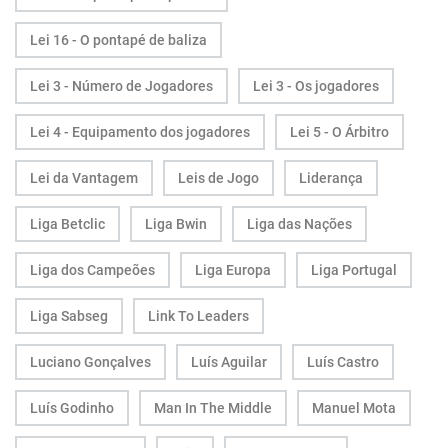
Lei 16 - O pontapé de baliza
Lei 3 - Número de Jogadores
Lei 3 - Os jogadores
Lei 4 - Equipamento dos jogadores
Lei 5 - O Árbitro
Lei da Vantagem
Leis de Jogo
Liderança
Liga Betclic
Liga Bwin
Liga das Nações
Liga dos Campeões
Liga Europa
Liga Portugal
Liga Sabseg
Link To Leaders
Luciano Gonçalves
Luís Aguilar
Luís Castro
Luís Godinho
Man In The Middle
Manuel Mota