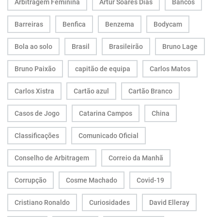
Arbitragem Feminina
Artur Soares Dias
Bancos
Barreiras
Benfica
Benzema
Bodycam
Bola ao solo
Brasil
Brasileirão
Bruno Lage
Bruno Paixão
capitão de equipa
Carlos Matos
Carlos Xistra
Cartão azul
Cartão Branco
Casos de Jogo
Catarina Campos
China
Classificações
Comunicado Oficial
Conselho de Arbitragem
Correio da Manhã
Corrupção
Cosme Machado
Covid-19
Cristiano Ronaldo
Curiosidades
David Elleray