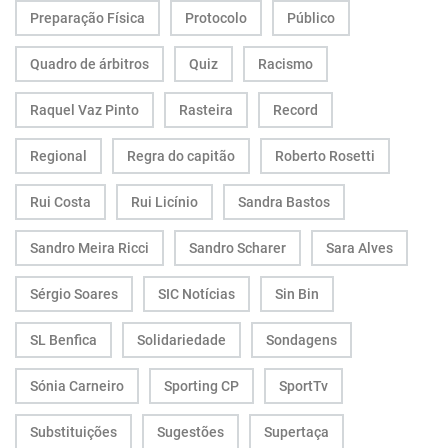
Preparação Física
Protocolo
Público
Quadro de árbitros
Quiz
Racismo
Raquel Vaz Pinto
Rasteira
Record
Regional
Regra do capitão
Roberto Rosetti
Rui Costa
Rui Licínio
Sandra Bastos
Sandro Meira Ricci
Sandro Scharer
Sara Alves
Sérgio Soares
SIC Notícias
Sin Bin
SL Benfica
Solidariedade
Sondagens
Sónia Carneiro
Sporting CP
SportTv
Substituições
Sugestões
Supertaça