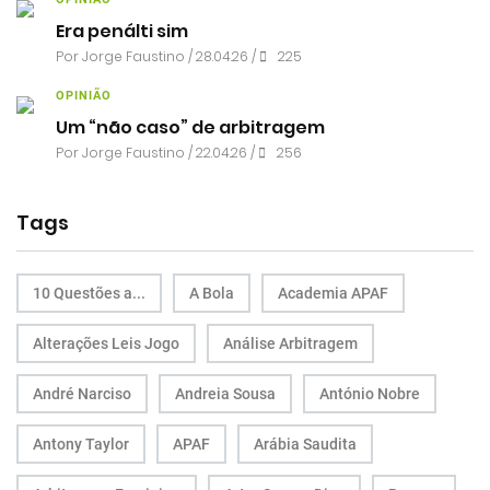
Era penálti sim
Por
Jorge Faustino
/ 28.04.26 /
225
OPINIÃO
Um “não caso” de arbitragem
Por
Jorge Faustino
/ 22.04.26 /
256
Tags
10 Questões a...
A Bola
Academia APAF
Alterações Leis Jogo
Análise Arbitragem
André Narciso
Andreia Sousa
António Nobre
Antony Taylor
APAF
Arábia Saudita