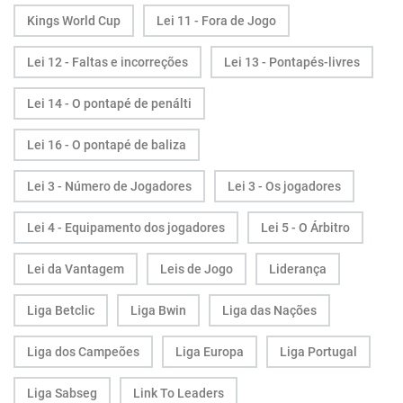
Kings World Cup
Lei 11 - Fora de Jogo
Lei 12 - Faltas e incorreções
Lei 13 - Pontapés-livres
Lei 14 - O pontapé de penálti
Lei 16 - O pontapé de baliza
Lei 3 - Número de Jogadores
Lei 3 - Os jogadores
Lei 4 - Equipamento dos jogadores
Lei 5 - O Árbitro
Lei da Vantagem
Leis de Jogo
Liderança
Liga Betclic
Liga Bwin
Liga das Nações
Liga dos Campeões
Liga Europa
Liga Portugal
Liga Sabseg
Link To Leaders