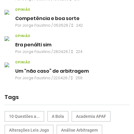
OPINIÃO
Competência e boa sorte
Por
Jorge Faustino
/ 05.05.26 /
242
OPINIÃO
Era penálti sim
Por
Jorge Faustino
/ 28.04.26 /
224
OPINIÃO
Um “não caso” de arbitragem
Por
Jorge Faustino
/ 22.04.26 /
256
Tags
10 Questões a...
A Bola
Academia APAF
Alterações Leis Jogo
Análise Arbitragem