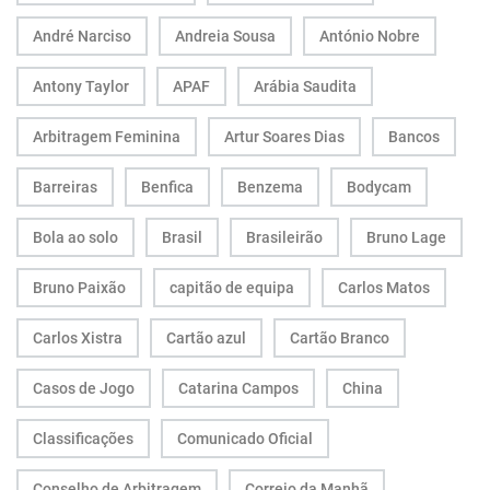
André Narciso
Andreia Sousa
António Nobre
Antony Taylor
APAF
Arábia Saudita
Arbitragem Feminina
Artur Soares Dias
Bancos
Barreiras
Benfica
Benzema
Bodycam
Bola ao solo
Brasil
Brasileirão
Bruno Lage
Bruno Paixão
capitão de equipa
Carlos Matos
Carlos Xistra
Cartão azul
Cartão Branco
Casos de Jogo
Catarina Campos
China
Classificações
Comunicado Oficial
Conselho de Arbitragem
Correio da Manhã