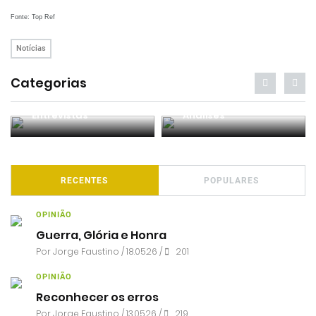
Fonte: Top Ref
Notícias
Categorias
Entrevistas
Análises
RECENTES
POPULARES
OPINIÃO
Guerra, Glória e Honra
Por
Jorge Faustino
/ 18.05.26 /
201
OPINIÃO
Reconhecer os erros
Por
Jorge Faustino
/ 13.05.26 /
219