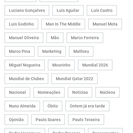
Luciano Gonçalves
Luís Aguilar
Luís Castro
Luís Godinho
Man In The Middle
Manuel Mota
Manuel Oliveira
Mão
Marco Ferreira
Marco Pina
Marketing
Mathieu
Miguel Nogueira
Mourinho
Mundial 2026
Mundial de Clubes
Mundial Qatar 2022
Nacional
Nomeações
Notícias
Núcleos
Nuno Almeida
Óbito
Ontem já era tarde
Opinião
Paulo Soares
Paulo Teixeira