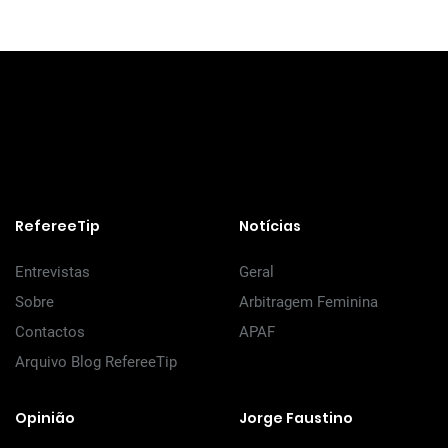
RefereeTip
Notícias
Entrevistas
Geral
Sobre
Arbitragem Feminina
Contactos
APAF
Arquivo Blog RefereeTip
Opinião
Jorge Faustino