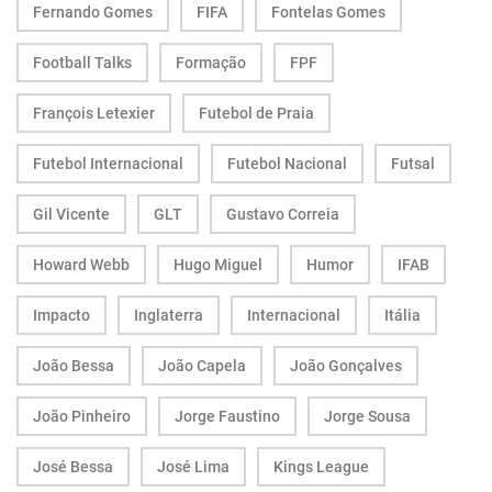
Fernando Gomes
FIFA
Fontelas Gomes
Football Talks
Formação
FPF
François Letexier
Futebol de Praia
Futebol Internacional
Futebol Nacional
Futsal
Gil Vicente
GLT
Gustavo Correia
Howard Webb
Hugo Miguel
Humor
IFAB
Impacto
Inglaterra
Internacional
Itália
João Bessa
João Capela
João Gonçalves
João Pinheiro
Jorge Faustino
Jorge Sousa
José Bessa
José Lima
Kings League