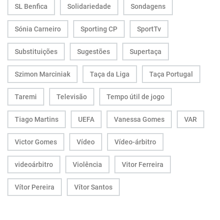
SL Benfica
Solidariedade
Sondagens
Sónia Carneiro
Sporting CP
SportTv
Substituições
Sugestões
Supertaça
Szimon Marciniak
Taça da Liga
Taça Portugal
Taremi
Televisão
Tempo útil de jogo
Tiago Martins
UEFA
Vanessa Gomes
VAR
Victor Gomes
Vídeo
Vídeo-árbitro
videoárbitro
Violência
Vitor Ferreira
Vítor Pereira
Vítor Santos