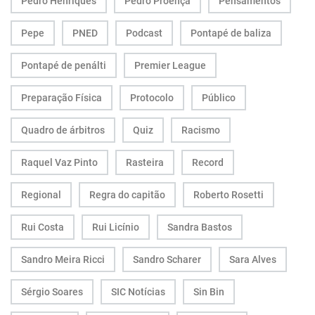
Pedro Henriques
Pedro Proença
Pensamentos
Pepe
PNED
Podcast
Pontapé de baliza
Pontapé de penálti
Premier League
Preparação Física
Protocolo
Público
Quadro de árbitros
Quiz
Racismo
Raquel Vaz Pinto
Rasteira
Record
Regional
Regra do capitão
Roberto Rosetti
Rui Costa
Rui Licínio
Sandra Bastos
Sandro Meira Ricci
Sandro Scharer
Sara Alves
Sérgio Soares
SIC Notícias
Sin Bin