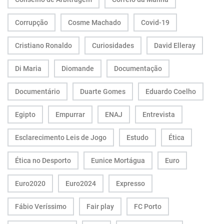
Corrupção
Cosme Machado
Covid-19
Cristiano Ronaldo
Curiosidades
David Elleray
Di Maria
Diomande
Documentação
Documentário
Duarte Gomes
Eduardo Coelho
Egipto
Empurrar
ENAJ
Entrevista
Esclarecimento Leis de Jogo
Estudo
Ética
Ética no Desporto
Eunice Mortágua
Euro
Euro2020
Euro2024
Expresso
Fábio Veríssimo
Fair play
FC Porto