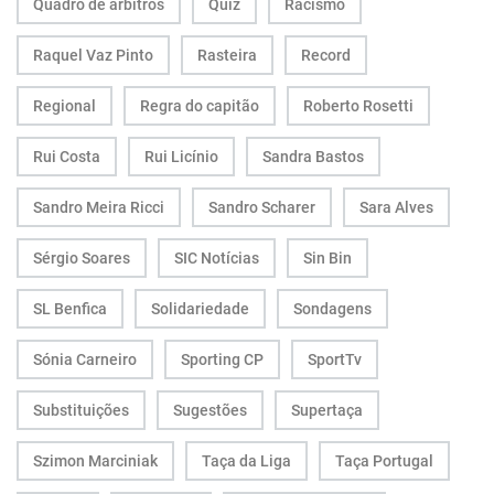
Quadro de árbitros
Quiz
Racismo
Raquel Vaz Pinto
Rasteira
Record
Regional
Regra do capitão
Roberto Rosetti
Rui Costa
Rui Licínio
Sandra Bastos
Sandro Meira Ricci
Sandro Scharer
Sara Alves
Sérgio Soares
SIC Notícias
Sin Bin
SL Benfica
Solidariedade
Sondagens
Sónia Carneiro
Sporting CP
SportTv
Substituições
Sugestões
Supertaça
Szimon Marciniak
Taça da Liga
Taça Portugal