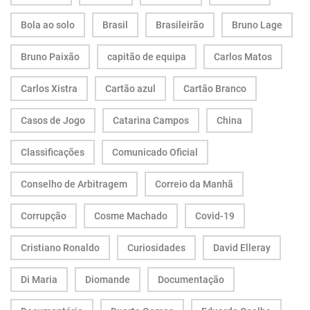
Bola ao solo
Brasil
Brasileirão
Bruno Lage
Bruno Paixão
capitão de equipa
Carlos Matos
Carlos Xistra
Cartão azul
Cartão Branco
Casos de Jogo
Catarina Campos
China
Classificações
Comunicado Oficial
Conselho de Arbitragem
Correio da Manhã
Corrupção
Cosme Machado
Covid-19
Cristiano Ronaldo
Curiosidades
David Elleray
Di Maria
Diomande
Documentação