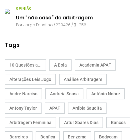
OPINIÃO
Um “não caso” de arbitragem
Por
Jorge Faustino
/ 22.04.26 /
256
Tags
10 Questões a...
A Bola
Academia APAF
Alterações Leis Jogo
Análise Arbitragem
André Narciso
Andreia Sousa
António Nobre
Antony Taylor
APAF
Arábia Saudita
Arbitragem Feminina
Artur Soares Dias
Bancos
Barreiras
Benfica
Benzema
Bodycam