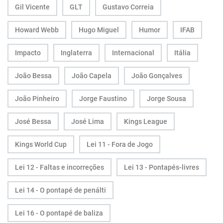
Gil Vicente
GLT
Gustavo Correia
Howard Webb
Hugo Miguel
Humor
IFAB
Impacto
Inglaterra
Internacional
Itália
João Bessa
João Capela
João Gonçalves
João Pinheiro
Jorge Faustino
Jorge Sousa
José Bessa
José Lima
Kings League
Kings World Cup
Lei 11 - Fora de Jogo
Lei 12 - Faltas e incorreções
Lei 13 - Pontapés-livres
Lei 14 - O pontapé de penálti
Lei 16 - O pontapé de baliza