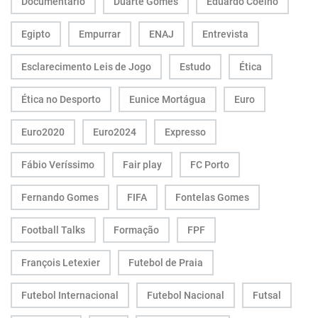
Documentário
Duarte Gomes
Eduardo Coelho
Egipto
Empurrar
ENAJ
Entrevista
Esclarecimento Leis de Jogo
Estudo
Ética
Ética no Desporto
Eunice Mortágua
Euro
Euro2020
Euro2024
Expresso
Fábio Veríssimo
Fair play
FC Porto
Fernando Gomes
FIFA
Fontelas Gomes
Football Talks
Formação
FPF
François Letexier
Futebol de Praia
Futebol Internacional
Futebol Nacional
Futsal