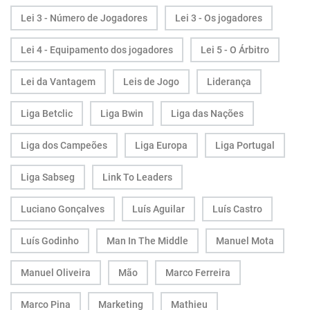
Lei 3 - Número de Jogadores
Lei 3 - Os jogadores
Lei 4 - Equipamento dos jogadores
Lei 5 - O Árbitro
Lei da Vantagem
Leis de Jogo
Liderança
Liga Betclic
Liga Bwin
Liga das Nações
Liga dos Campeões
Liga Europa
Liga Portugal
Liga Sabseg
Link To Leaders
Luciano Gonçalves
Luís Aguilar
Luís Castro
Luís Godinho
Man In The Middle
Manuel Mota
Manuel Oliveira
Mão
Marco Ferreira
Marco Pina
Marketing
Mathieu