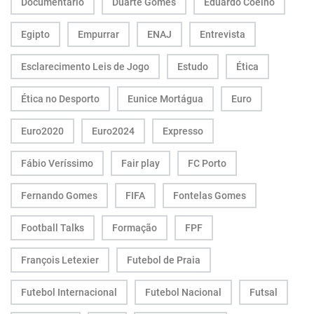
Documentário
Duarte Gomes
Eduardo Coelho
Egipto
Empurrar
ENAJ
Entrevista
Esclarecimento Leis de Jogo
Estudo
Ética
Ética no Desporto
Eunice Mortágua
Euro
Euro2020
Euro2024
Expresso
Fábio Veríssimo
Fair play
FC Porto
Fernando Gomes
FIFA
Fontelas Gomes
Football Talks
Formação
FPF
François Letexier
Futebol de Praia
Futebol Internacional
Futebol Nacional
Futsal