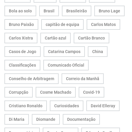
Bola ao solo
Brasil
Brasileirão
Bruno Lage
Bruno Paixão
capitão de equipa
Carlos Matos
Carlos Xistra
Cartão azul
Cartão Branco
Casos de Jogo
Catarina Campos
China
Classificações
Comunicado Oficial
Conselho de Arbitragem
Correio da Manhã
Corrupção
Cosme Machado
Covid-19
Cristiano Ronaldo
Curiosidades
David Elleray
Di Maria
Diomande
Documentação