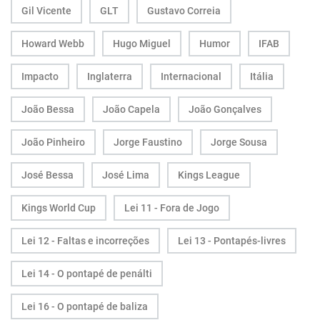
Gil Vicente
GLT
Gustavo Correia
Howard Webb
Hugo Miguel
Humor
IFAB
Impacto
Inglaterra
Internacional
Itália
João Bessa
João Capela
João Gonçalves
João Pinheiro
Jorge Faustino
Jorge Sousa
José Bessa
José Lima
Kings League
Kings World Cup
Lei 11 - Fora de Jogo
Lei 12 - Faltas e incorreções
Lei 13 - Pontapés-livres
Lei 14 - O pontapé de penálti
Lei 16 - O pontapé de baliza