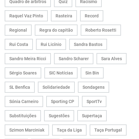
Quadro de árbitros
Quiz
Racismo
Raquel Vaz Pinto
Rasteira
Record
Regional
Regra do capitão
Roberto Rosetti
Rui Costa
Rui Licínio
Sandra Bastos
Sandro Meira Ricci
Sandro Scharer
Sara Alves
Sérgio Soares
SIC Notícias
Sin Bin
SL Benfica
Solidariedade
Sondagens
Sónia Carneiro
Sporting CP
SportTv
Substituições
Sugestões
Supertaça
Szimon Marciniak
Taça da Liga
Taça Portugal