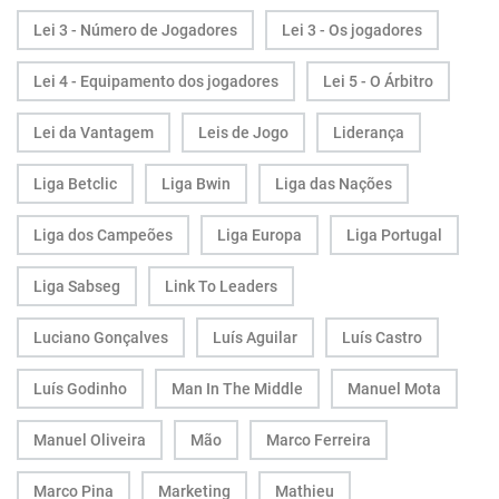
Lei 3 - Número de Jogadores
Lei 3 - Os jogadores
Lei 4 - Equipamento dos jogadores
Lei 5 - O Árbitro
Lei da Vantagem
Leis de Jogo
Liderança
Liga Betclic
Liga Bwin
Liga das Nações
Liga dos Campeões
Liga Europa
Liga Portugal
Liga Sabseg
Link To Leaders
Luciano Gonçalves
Luís Aguilar
Luís Castro
Luís Godinho
Man In The Middle
Manuel Mota
Manuel Oliveira
Mão
Marco Ferreira
Marco Pina
Marketing
Mathieu