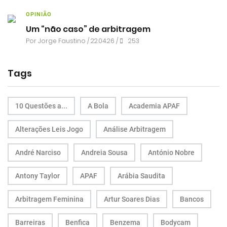
OPINIÃO
Um “não caso” de arbitragem
Por
Jorge Faustino
/ 22.04.26 /
253
Tags
10 Questões a...
A Bola
Academia APAF
Alterações Leis Jogo
Análise Arbitragem
André Narciso
Andreia Sousa
António Nobre
Antony Taylor
APAF
Arábia Saudita
Arbitragem Feminina
Artur Soares Dias
Bancos
Barreiras
Benfica
Benzema
Bodycam