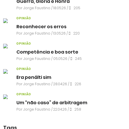
Guerra, Glória e Honra
Por
Jorge Faustino
/ 18.05.26 /
205
OPINIÃO
Reconhecer os erros
Por
Jorge Faustino
/ 13.05.26 /
220
OPINIÃO
Competência e boa sorte
Por
Jorge Faustino
/ 05.05.26 /
245
OPINIÃO
Era penálti sim
Por
Jorge Faustino
/ 28.04.26 /
226
OPINIÃO
Um “não caso” de arbitragem
Por
Jorge Faustino
/ 22.04.26 /
258
Tags