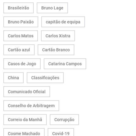
Brasileirão
Bruno Lage
Bruno Paixão
capitão de equipa
Carlos Matos
Carlos Xistra
Cartão azul
Cartão Branco
Casos de Jogo
Catarina Campos
China
Classificações
Comunicado Oficial
Conselho de Arbitragem
Correio da Manhã
Corrupção
Cosme Machado
Covid-19