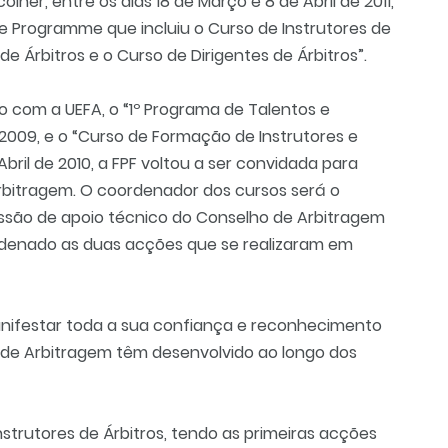
her, entre os dias 18 de Março e 8 de Abril de 2011,
ce Programme que incluiu o Curso de Instrutores de
de Árbitros e o Curso de Dirigentes de Árbitros”.
o com a UEFA, o “1º Programa de Talentos e
2009, e o “Curso de Formação de Instrutores e
ril de 2010, a FPF voltou a ser convidada para
rbitragem. O coordenador dos cursos será o
são de apoio técnico do Conselho de Arbitragem
ordenado as duas acções que se realizaram em
manifestar toda a sua confiança e reconhecimento
o de Arbitragem têm desenvolvido ao longo dos
nstrutores de Árbitros, tendo as primeiras acções