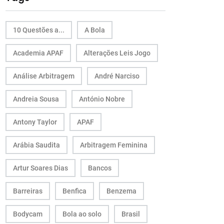
10 Questões a...
A Bola
Academia APAF
Alterações Leis Jogo
Análise Arbitragem
André Narciso
Andreia Sousa
António Nobre
Antony Taylor
APAF
Arábia Saudita
Arbitragem Feminina
Artur Soares Dias
Bancos
Barreiras
Benfica
Benzema
Bodycam
Bola ao solo
Brasil