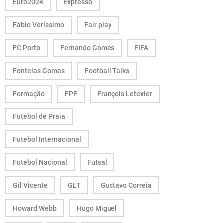
Euro2024
Expresso
Fábio Veríssimo
Fair play
FC Porto
Fernando Gomes
FIFA
Fontelas Gomes
Football Talks
Formação
FPF
François Letexier
Futebol de Praia
Futebol Internacional
Futebol Nacional
Futsal
Gil Vicente
GLT
Gustavo Correia
Howard Webb
Hugo Miguel