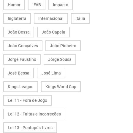
Humor
IFAB
Impacto
Inglaterra
Internacional
Itália
João Bessa
João Capela
João Gonçalves
João Pinheiro
Jorge Faustino
Jorge Sousa
José Bessa
José Lima
Kings League
Kings World Cup
Lei 11 - Fora de Jogo
Lei 12 - Faltas e incorreções
Lei 13 - Pontapés-livres