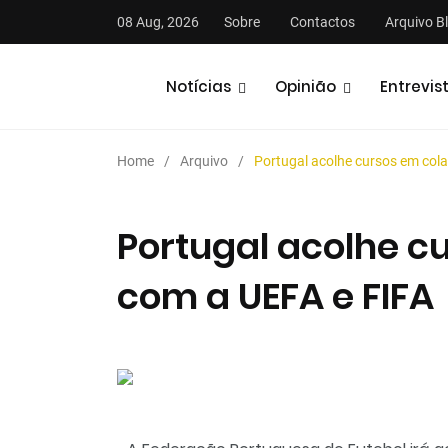
08 Aug, 2026
Sobre
Contactos
Arquivo B
Notícias
Opinião
Entrevis
Home
Arquivo
Portugal acolhe cursos em col
Portugal acolhe c
com a UEFA e FIFA
stas
Análises
Podcasts