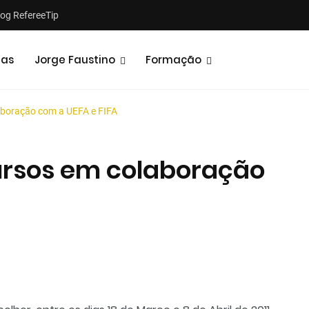
log RefereeTip
tas
Jorge Faustino
Formação
aboração com a UEFA e FIFA
ursos em colaboração
Notícias
Opiniões