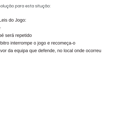
 solução para esta situção:
Leis do Jogo:
é
pé será repetido
árbitro interrompe o jogo e recomeça-o
avor da equipa que defende, no local onde ocorreu