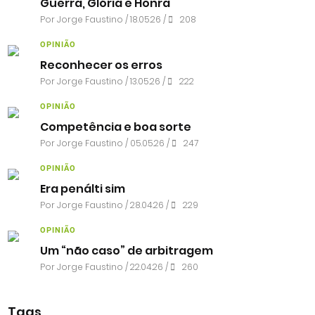
Guerra, Glória e Honra
Por
Jorge Faustino
/ 18.05.26 /
208
OPINIÃO
Reconhecer os erros
Por
Jorge Faustino
/ 13.05.26 /
222
OPINIÃO
Competência e boa sorte
Por
Jorge Faustino
/ 05.05.26 /
247
OPINIÃO
Era penálti sim
Por
Jorge Faustino
/ 28.04.26 /
229
OPINIÃO
Um “não caso” de arbitragem
Por
Jorge Faustino
/ 22.04.26 /
260
Tags