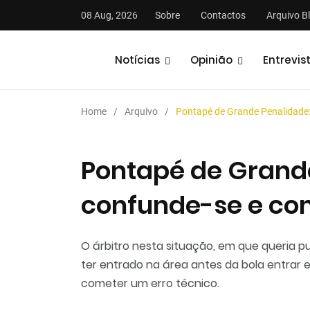
08 Aug, 2026
Sobre
Contactos
Arquivo B
Notícias
Opinião
Entrevis
Home
Arquivo
Pontapé de Grande Penalidade: 
Pontapé de Grande
confunde-se e com
stas
Análises
Podcasts
O árbitro nesta situação, em que queria p
ter entrado na área antes da bola entrar
cometer um erro técnico.