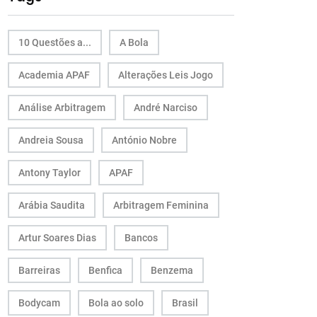
10 Questões a...
A Bola
Academia APAF
Alterações Leis Jogo
Análise Arbitragem
André Narciso
Andreia Sousa
António Nobre
Antony Taylor
APAF
Arábia Saudita
Arbitragem Feminina
Artur Soares Dias
Bancos
Barreiras
Benfica
Benzema
Bodycam
Bola ao solo
Brasil