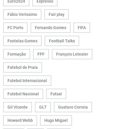
Euro2024
Expresso
Fábio Veríssimo
Fair play
FC Porto
Fernando Gomes
FIFA
Fontelas Gomes
Football Talks
Formação
FPF
François Letexier
Futebol de Praia
Futebol Internacional
Futebol Nacional
Futsal
Gil Vicente
GLT
Gustavo Correia
Howard Webb
Hugo Miguel