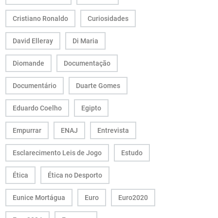
Cristiano Ronaldo
Curiosidades
David Elleray
Di Maria
Diomande
Documentação
Documentário
Duarte Gomes
Eduardo Coelho
Egipto
Empurrar
ENAJ
Entrevista
Esclarecimento Leis de Jogo
Estudo
Ética
Ética no Desporto
Eunice Mortágua
Euro
Euro2020