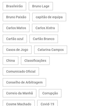
Brasileirão
Bruno Lage
Bruno Paixão
capitão de equipa
Carlos Matos
Carlos Xistra
Cartão azul
Cartão Branco
Casos de Jogo
Catarina Campos
China
Classificações
Comunicado Oficial
Conselho de Arbitragem
Correio da Manhã
Corrupção
Cosme Machado
Covid-19