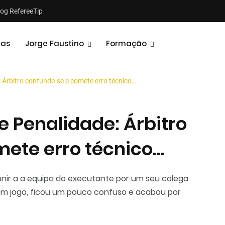
log RefereeTip
tas
Jorge Faustino
Formação
Árbitro confunde-se e comete erro técnico…
 Penalidade: Árbitro
ete erro técnico…
Notícias
Opiniões
unir a a equipa do executante por um seu colega
 em jogo, ficou um pouco confuso e acabou por