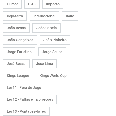
Humor
IFAB
Impacto
Inglaterra
Internacional
Itália
João Bessa
João Capela
João Gonçalves
João Pinheiro
Jorge Faustino
Jorge Sousa
José Bessa
José Lima
Kings League
Kings World Cup
Lei 11 - Fora de Jogo
Lei 12 - Faltas e incorreções
Lei 13 - Pontapés-livres