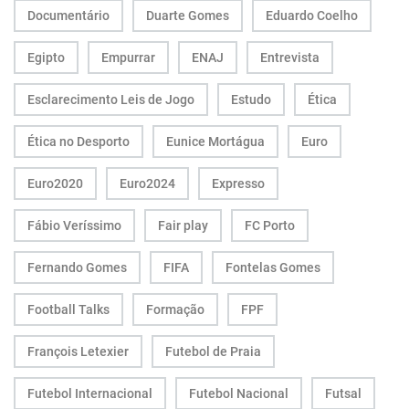
Documentário
Duarte Gomes
Eduardo Coelho
Egipto
Empurrar
ENAJ
Entrevista
Esclarecimento Leis de Jogo
Estudo
Ética
Ética no Desporto
Eunice Mortágua
Euro
Euro2020
Euro2024
Expresso
Fábio Veríssimo
Fair play
FC Porto
Fernando Gomes
FIFA
Fontelas Gomes
Football Talks
Formação
FPF
François Letexier
Futebol de Praia
Futebol Internacional
Futebol Nacional
Futsal