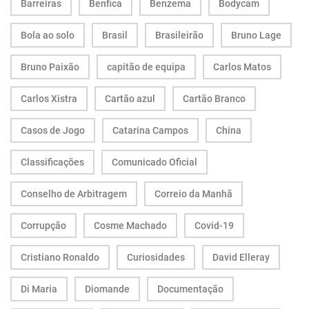
Barreiras
Benfica
Benzema
Bodycam
Bola ao solo
Brasil
Brasileirão
Bruno Lage
Bruno Paixão
capitão de equipa
Carlos Matos
Carlos Xistra
Cartão azul
Cartão Branco
Casos de Jogo
Catarina Campos
China
Classificações
Comunicado Oficial
Conselho de Arbitragem
Correio da Manhã
Corrupção
Cosme Machado
Covid-19
Cristiano Ronaldo
Curiosidades
David Elleray
Di Maria
Diomande
Documentação