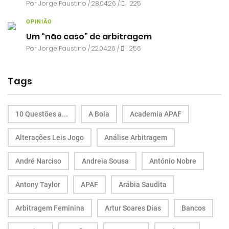
Por
Jorge Faustino
/ 28.04.26 /
225
OPINIÃO
Um “não caso” de arbitragem
Por
Jorge Faustino
/ 22.04.26 /
256
Tags
10 Questões a...
A Bola
Academia APAF
Alterações Leis Jogo
Análise Arbitragem
André Narciso
Andreia Sousa
António Nobre
Antony Taylor
APAF
Arábia Saudita
Arbitragem Feminina
Artur Soares Dias
Bancos