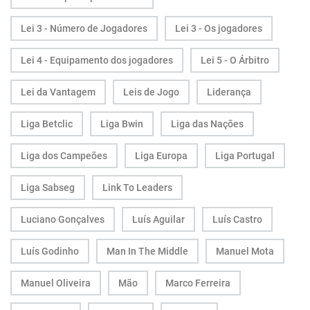
Lei 3 - Número de Jogadores
Lei 3 - Os jogadores
Lei 4 - Equipamento dos jogadores
Lei 5 - O Árbitro
Lei da Vantagem
Leis de Jogo
Liderança
Liga Betclic
Liga Bwin
Liga das Nações
Liga dos Campeões
Liga Europa
Liga Portugal
Liga Sabseg
Link To Leaders
Luciano Gonçalves
Luís Aguilar
Luís Castro
Luís Godinho
Man In The Middle
Manuel Mota
Manuel Oliveira
Mão
Marco Ferreira