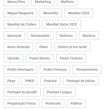
Marco Pina
Marketing
Mathieu
Miguel Nogueira
Mourinho
Mundial 2026
Mundial de Clubes
Mundial Qatar 2022
Nacional
Nomeações
Notícias
Núcleos
Nuno Almeida
Óbito
Ontem já era tarde
Opinião
Paulo Soares
Paulo Teixeira
Pedro Henriques
Pedro Proença
Pensamentos
Pepe
PNED
Podcast
Pontapé de baliza
Pontapé de penálti
Premier League
Preparação Física
Protocolo
Público