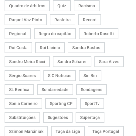
Quadro de árbitros
Quiz
Racismo
Raquel Vaz Pinto
Rasteira
Record
Regional
Regra do capitão
Roberto Rosetti
Rui Costa
Rui Licínio
Sandra Bastos
Sandro Meira Ricci
Sandro Scharer
Sara Alves
Sérgio Soares
SIC Notícias
Sin Bin
SL Benfica
Solidariedade
Sondagens
Sónia Carneiro
Sporting CP
SportTv
Substituições
Sugestões
Supertaça
Szimon Marciniak
Taça da Liga
Taça Portugal