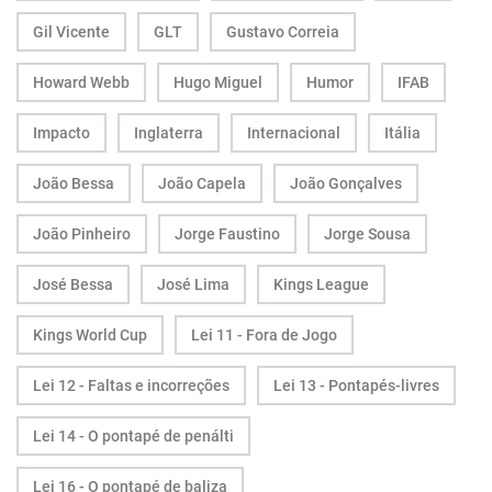
Gil Vicente
GLT
Gustavo Correia
Howard Webb
Hugo Miguel
Humor
IFAB
Impacto
Inglaterra
Internacional
Itália
João Bessa
João Capela
João Gonçalves
João Pinheiro
Jorge Faustino
Jorge Sousa
José Bessa
José Lima
Kings League
Kings World Cup
Lei 11 - Fora de Jogo
Lei 12 - Faltas e incorreções
Lei 13 - Pontapés-livres
Lei 14 - O pontapé de penálti
Lei 16 - O pontapé de baliza