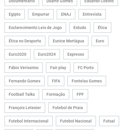
Documentário
Duarte Gomes
Eduardo Coelho
Egipto
Empurrar
ENAJ
Entrevista
Esclarecimento Leis de Jogo
Estudo
Ética
Ética no Desporto
Eunice Mortágua
Euro
Euro2020
Euro2024
Expresso
Fábio Veríssimo
Fair play
FC Porto
Fernando Gomes
FIFA
Fontelas Gomes
Football Talks
Formação
FPF
François Letexier
Futebol de Praia
Futebol Internacional
Futebol Nacional
Futsal