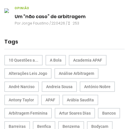
OPINIÃO
Um “não caso” de arbitragem
Por
Jorge Faustino
/ 22.04.26 /
253
Tags
10 Questões a...
A Bola
Academia APAF
Alterações Leis Jogo
Análise Arbitragem
André Narciso
Andreia Sousa
António Nobre
Antony Taylor
APAF
Arábia Saudita
Arbitragem Feminina
Artur Soares Dias
Bancos
Barreiras
Benfica
Benzema
Bodycam