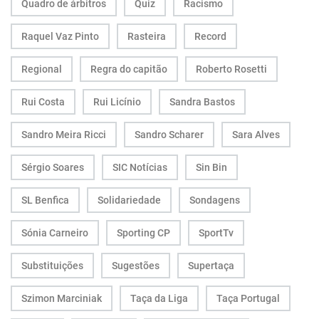
Quadro de árbitros
Quiz
Racismo
Raquel Vaz Pinto
Rasteira
Record
Regional
Regra do capitão
Roberto Rosetti
Rui Costa
Rui Licínio
Sandra Bastos
Sandro Meira Ricci
Sandro Scharer
Sara Alves
Sérgio Soares
SIC Notícias
Sin Bin
SL Benfica
Solidariedade
Sondagens
Sónia Carneiro
Sporting CP
SportTv
Substituições
Sugestões
Supertaça
Szimon Marciniak
Taça da Liga
Taça Portugal