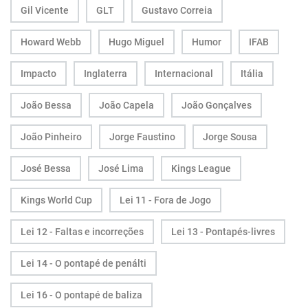
Gil Vicente
GLT
Gustavo Correia
Howard Webb
Hugo Miguel
Humor
IFAB
Impacto
Inglaterra
Internacional
Itália
João Bessa
João Capela
João Gonçalves
João Pinheiro
Jorge Faustino
Jorge Sousa
José Bessa
José Lima
Kings League
Kings World Cup
Lei 11 - Fora de Jogo
Lei 12 - Faltas e incorreções
Lei 13 - Pontapés-livres
Lei 14 - O pontapé de penálti
Lei 16 - O pontapé de baliza