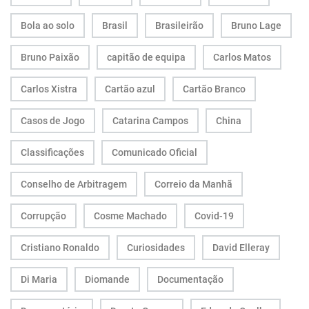
Bola ao solo
Brasil
Brasileirão
Bruno Lage
Bruno Paixão
capitão de equipa
Carlos Matos
Carlos Xistra
Cartão azul
Cartão Branco
Casos de Jogo
Catarina Campos
China
Classificações
Comunicado Oficial
Conselho de Arbitragem
Correio da Manhã
Corrupção
Cosme Machado
Covid-19
Cristiano Ronaldo
Curiosidades
David Elleray
Di Maria
Diomande
Documentação