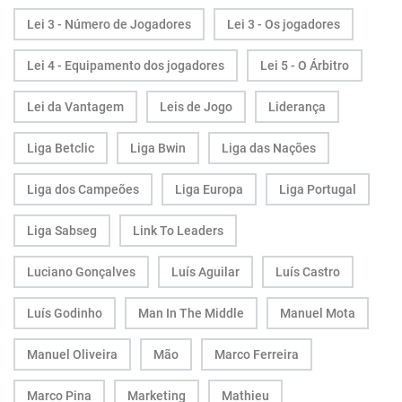
Lei 3 - Número de Jogadores
Lei 3 - Os jogadores
Lei 4 - Equipamento dos jogadores
Lei 5 - O Árbitro
Lei da Vantagem
Leis de Jogo
Liderança
Liga Betclic
Liga Bwin
Liga das Nações
Liga dos Campeões
Liga Europa
Liga Portugal
Liga Sabseg
Link To Leaders
Luciano Gonçalves
Luís Aguilar
Luís Castro
Luís Godinho
Man In The Middle
Manuel Mota
Manuel Oliveira
Mão
Marco Ferreira
Marco Pina
Marketing
Mathieu