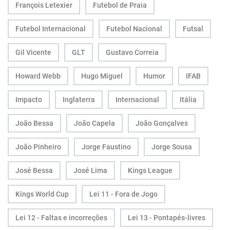
François Letexier
Futebol de Praia
Futebol Internacional
Futebol Nacional
Futsal
Gil Vicente
GLT
Gustavo Correia
Howard Webb
Hugo Miguel
Humor
IFAB
Impacto
Inglaterra
Internacional
Itália
João Bessa
João Capela
João Gonçalves
João Pinheiro
Jorge Faustino
Jorge Sousa
José Bessa
José Lima
Kings League
Kings World Cup
Lei 11 - Fora de Jogo
Lei 12 - Faltas e incorreções
Lei 13 - Pontapés-livres