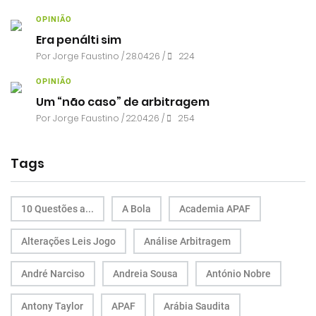
OPINIÃO
Era penálti sim
Por
Jorge Faustino
/ 28.04.26 /
224
OPINIÃO
Um “não caso” de arbitragem
Por
Jorge Faustino
/ 22.04.26 /
254
Tags
10 Questões a...
A Bola
Academia APAF
Alterações Leis Jogo
Análise Arbitragem
André Narciso
Andreia Sousa
António Nobre
Antony Taylor
APAF
Arábia Saudita