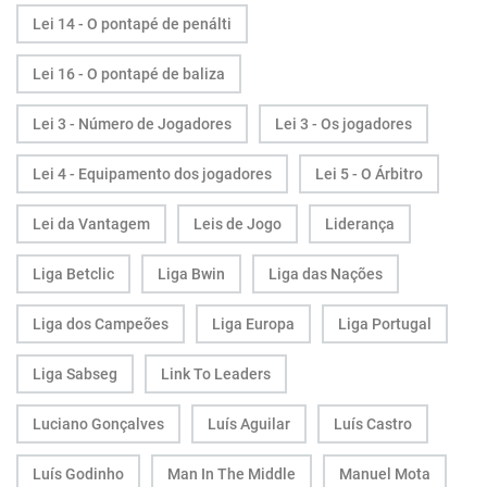
Lei 14 - O pontapé de penálti
Lei 16 - O pontapé de baliza
Lei 3 - Número de Jogadores
Lei 3 - Os jogadores
Lei 4 - Equipamento dos jogadores
Lei 5 - O Árbitro
Lei da Vantagem
Leis de Jogo
Liderança
Liga Betclic
Liga Bwin
Liga das Nações
Liga dos Campeões
Liga Europa
Liga Portugal
Liga Sabseg
Link To Leaders
Luciano Gonçalves
Luís Aguilar
Luís Castro
Luís Godinho
Man In The Middle
Manuel Mota