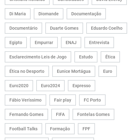
Di Maria
Diomande
Documentação
Documentário
Duarte Gomes
Eduardo Coelho
Egipto
Empurrar
ENAJ
Entrevista
Esclarecimento Leis de Jogo
Estudo
Ética
Ética no Desporto
Eunice Mortágua
Euro
Euro2020
Euro2024
Expresso
Fábio Veríssimo
Fair play
FC Porto
Fernando Gomes
FIFA
Fontelas Gomes
Football Talks
Formação
FPF