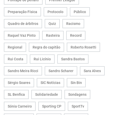
Pontapé de penálti
Premier League
Preparação Física
Protocolo
Público
Quadro de árbitros
Quiz
Racismo
Raquel Vaz Pinto
Rasteira
Record
Regional
Regra do capitão
Roberto Rosetti
Rui Costa
Rui Licínio
Sandra Bastos
Sandro Meira Ricci
Sandro Scharer
Sara Alves
Sérgio Soares
SIC Notícias
Sin Bin
SL Benfica
Solidariedade
Sondagens
Sónia Carneiro
Sporting CP
SportTv