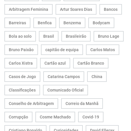
Arbitragem Feminina
Artur Soares Dias
Bancos
Barreiras
Benfica
Benzema
Bodycam
Bola ao solo
Brasil
Brasileirão
Bruno Lage
Bruno Paixão
capitão de equipa
Carlos Matos
Carlos Xistra
Cartão azul
Cartão Branco
Casos de Jogo
Catarina Campos
China
Classificações
Comunicado Oficial
Conselho de Arbitragem
Correio da Manhã
Corrupção
Cosme Machado
Covid-19
Cristiano Ronaldo
Curiosidades
David Elleray