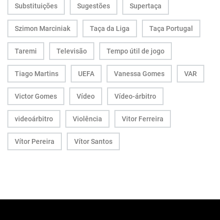
Substituições
Sugestões
Supertaça
Szimon Marciniak
Taça da Liga
Taça Portugal
Taremi
Televisão
Tempo útil de jogo
Tiago Martins
UEFA
Vanessa Gomes
VAR
Victor Gomes
Vídeo
Vídeo-árbitro
videoárbitro
Violência
Vitor Ferreira
Vítor Pereira
Vítor Santos