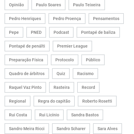
Opinião
Paulo Soares
Paulo Teixeira
Pedro Henriques
Pedro Proença
Pensamentos
Pepe
PNED
Podcast
Pontapé de baliza
Pontapé de penálti
Premier League
Preparação Física
Protocolo
Público
Quadro de árbitros
Quiz
Racismo
Raquel Vaz Pinto
Rasteira
Record
Regional
Regra do capitão
Roberto Rosetti
Rui Costa
Rui Licínio
Sandra Bastos
Sandro Meira Ricci
Sandro Scharer
Sara Alves