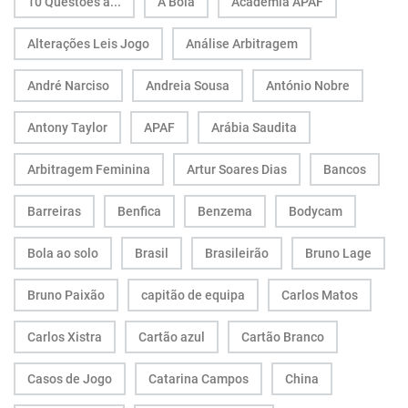
10 Questões a...
A Bola
Academia APAF
Alterações Leis Jogo
Análise Arbitragem
André Narciso
Andreia Sousa
António Nobre
Antony Taylor
APAF
Arábia Saudita
Arbitragem Feminina
Artur Soares Dias
Bancos
Barreiras
Benfica
Benzema
Bodycam
Bola ao solo
Brasil
Brasileirão
Bruno Lage
Bruno Paixão
capitão de equipa
Carlos Matos
Carlos Xistra
Cartão azul
Cartão Branco
Casos de Jogo
Catarina Campos
China