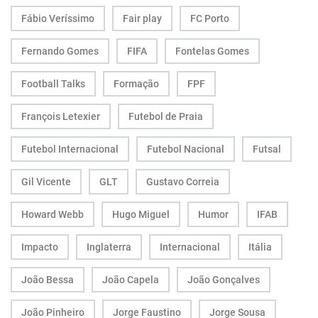
Fábio Veríssimo
Fair play
FC Porto
Fernando Gomes
FIFA
Fontelas Gomes
Football Talks
Formação
FPF
François Letexier
Futebol de Praia
Futebol Internacional
Futebol Nacional
Futsal
Gil Vicente
GLT
Gustavo Correia
Howard Webb
Hugo Miguel
Humor
IFAB
Impacto
Inglaterra
Internacional
Itália
João Bessa
João Capela
João Gonçalves
João Pinheiro
Jorge Faustino
Jorge Sousa