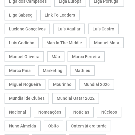
Liga dos Campeões
Liga Europa
Liga Portugal
Liga Sabseg
Link To Leaders
Luciano Gonçalves
Luís Aguilar
Luís Castro
Luís Godinho
Man In The Middle
Manuel Mota
Manuel Oliveira
Mão
Marco Ferreira
Marco Pina
Marketing
Mathieu
Miguel Nogueira
Mourinho
Mundial 2026
Mundial de Clubes
Mundial Qatar 2022
Nacional
Nomeações
Notícias
Núcleos
Nuno Almeida
Óbito
Ontem já era tarde