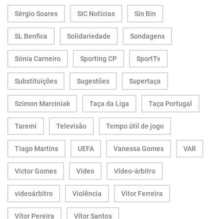
Sérgio Soares
SIC Notícias
Sin Bin
SL Benfica
Solidariedade
Sondagens
Sónia Carneiro
Sporting CP
SportTv
Substituições
Sugestões
Supertaça
Szimon Marciniak
Taça da Liga
Taça Portugal
Taremi
Televisão
Tempo útil de jogo
Tiago Martins
UEFA
Vanessa Gomes
VAR
Victor Gomes
Vídeo
Vídeo-árbitro
videoárbitro
Violência
Vitor Ferreira
Vítor Pereira
Vítor Santos