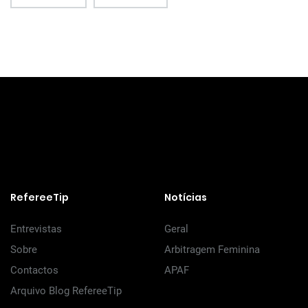
RefereeTip
Notícias
Entrevistas
Geral
Sobre
Arbitragem Feminina
Contactos
APAF
Arquivo Blog RefereeTip